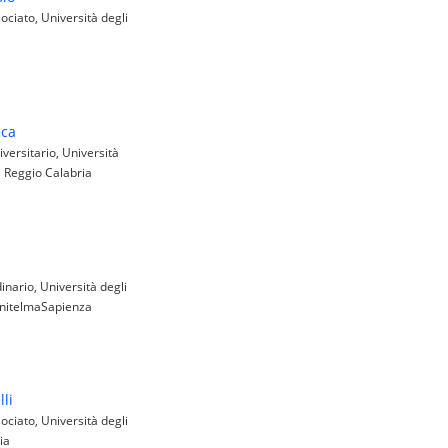
ciato, Università degli
cca
versitario, Università
 Reggio Calabria
nario, Università degli
UnitelmaSapienza
lli
ciato, Università degli
ia