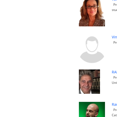
Pro
stu
Vi
Pro
RA
Pro
Uni
Ra
Pro
Cat