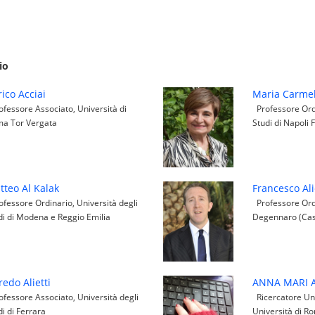
io
ico Acciai
Maria Carme
fessore Associato, Università di
Professore Ordi
a Tor Vergata
Studi di Napoli F
tteo Al Kalak
Francesco Al
fessore Ordinario, Università degli
Professore Ord
di di Modena e Reggio Emilia
Degennaro (Cas
redo Alietti
ANNA MARI 
fessore Associato, Università degli
Ricercatore Uni
di di Ferrara
Università di R