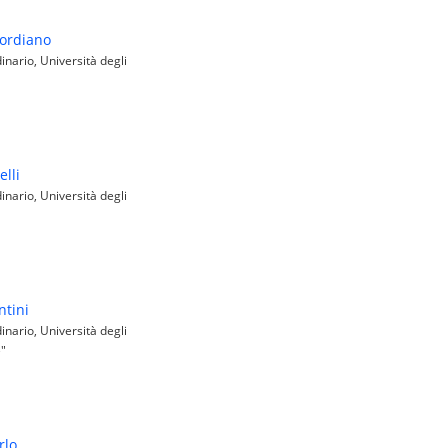
ordiano
nario, Università degli
lli
nario, Università degli
ntini
nario, Università degli
e"
rlo