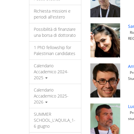
Richiesta missioni e
periodi all'estero
Sa
Possibilità di finanziare
Ric
una borsa di dottorato
REG
1 PhD fellowship for
Palestinian candidates
Calendario
An
Accademico 2024-
Pro
2025
Stu
Calendario
Accademico 2025-
2026
Luc
Pro
SUMMER
stu
SCHOOL_L'AQUILA_1-
6 giugno