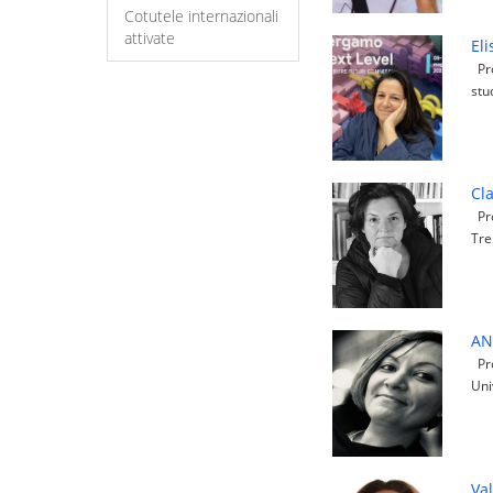
Cotutele internazionali
attivate
Eli
Pro
stu
Cl
Pro
Tre
AN
Pro
Uni
Va