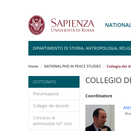
NATIONAL
DIPARTIMENTO DI STORIA, ANTROPOLOGIA, RELIG
Salta
al
Home
NATIONAL PHD IN PEACE STUDIES
Collegio dei d
contenuto
principale
COLLEGIO D
DOTTORATO
Presentazione
Coordinatore
Collegio dei docenti
Ale
Prof
Concorso di
ammissione 42° ciclo