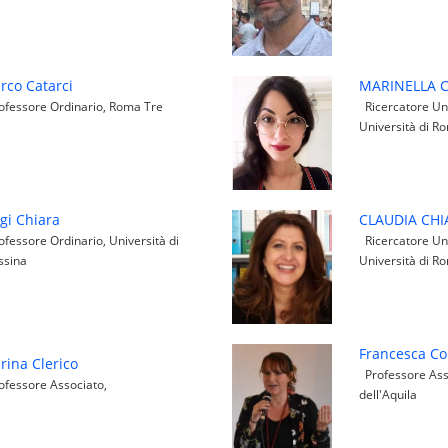
rco Catarci
MARINELLA 
fessore Ordinario, Roma Tre
Ricercatore Uni
Università di R
gi Chiara
CLAUDIA CH
fessore Ordinario, Università di
Ricercatore Uni
ssina
Università di R
Francesca Co
rina Clerico
Professore Asso
fessore Associato,
dell'Aquila