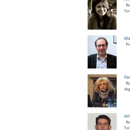
Ric
Tor
Ma
Pro
Pa
Ric
deg
An
Ric
Tor