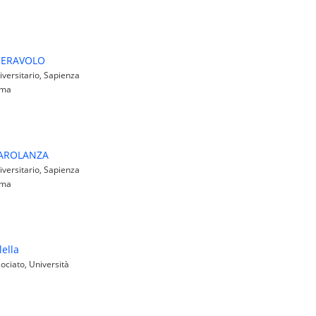
CERAVOLO
versitario, Sapienza
oma
IAROLANZA
versitario, Sapienza
oma
lella
ciato, Università