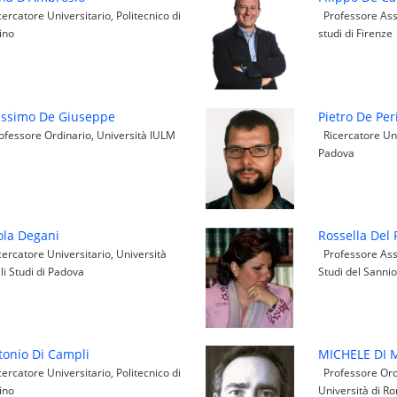
ercatore Universitario, Politecnico di
Professore Asso
ino
studi di Firenze
ssimo De Giuseppe
Pietro De Per
fessore Ordinario, Università IULM
Ricercatore Univ
Padova
ola Degani
Rossella Del 
ercatore Universitario, Università
Professore Asso
li Studi di Padova
Studi del Sanni
tonio Di Campli
MICHELE DI 
ercatore Universitario, Politecnico di
Professore Ord
ino
Università di R