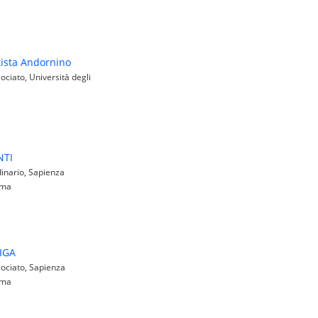
tista Andornino
ciato, Università degli
NTI
inario, Sapienza
oma
IGA
ociato, Sapienza
oma