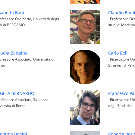
sabetta Bani
Claudio Bara
fessore Ordinario, Università degli
Professore Ordi
di di BERGAMO
studi di Modena
audia Battaino
Carlo Belli
fessore Associato, Università di
Ricercatore Uni
nto
Stranieri di Per
GELA BERNARDO
Francesco Pa
fessore Associato, Sapienza
Ricercatore Uni
versità di Roma
degli Studi dell'
lentina Bonini
Roberta Bosi