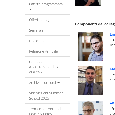
Offerta programmata
Offerta erogata
Componenti del colleg
Seminari
Enr
Pro
Dottorandi
Rom
Relazione Annuale
Gestione e
assicurazione della
Ma
qualità
Pro
stu
Archivio concorsi
Videolezioni Summer
School 2025
Alf
Tematiche Pnrr Phd
Pro
Peace Studies
stu