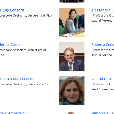
rluigi Consorti
Alessandra C
fessore Ordinario, Università di Pisa
Professore Ordi
studi di Verona
derica Cornali
Roberto Corne
fessore Associato, Università di
Professore Ordi
ino
studi di Milano
ancesca Maria Corrao
Valeria Costa
fessore Ordinario, Luiss Guido Carli
Professore Ordi
Studi "Roma Tr
na D'Ambrosio
Filippo De Ca