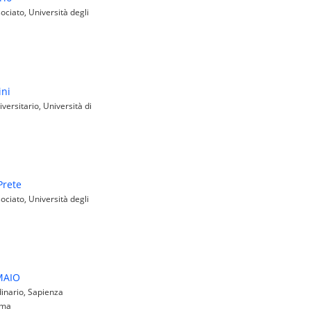
ciato, Università degli
ini
ersitario, Università di
Prete
ciato, Università degli
o
MAIO
inario, Sapienza
oma