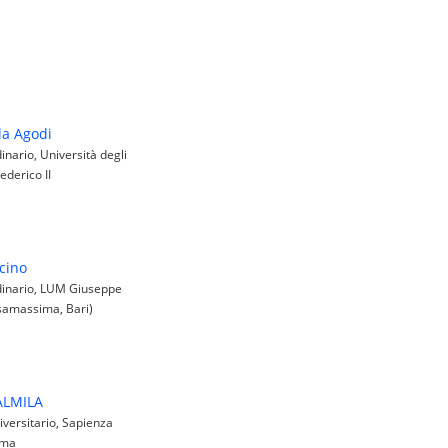
la Agodi
nario, Università degli
ederico II
icino
inario, LUM Giuseppe
amassima, Bari)
ALMILA
versitario, Sapienza
oma