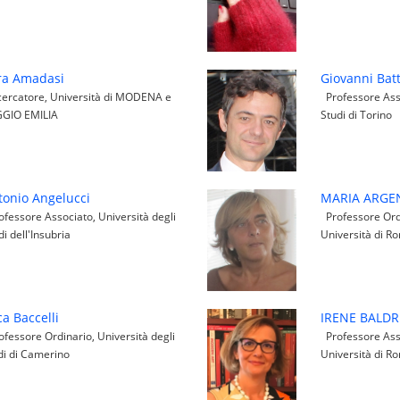
ra Amadasi
Giovanni Bat
ercatore, Università di MODENA e
Professore Asso
GIO EMILIA
Studi di Torino
tonio Angelucci
MARIA ARGE
fessore Associato, Università degli
Professore Ord
di dell'Insubria
Università di R
a Baccelli
IRENE BALDR
fessore Ordinario, Università degli
Professore Ass
di di Camerino
Università di R