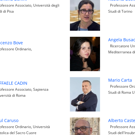
fessore Associato, Università degli
Professore Asso
di di Pisa
Studi di Torino
Angela Busa
ncenzo Bove
Ricercatore Uni
fessore Ordinario,
Mediterranea di
Mario Carta
FFAELE CADIN
Professore Ordi
fessore Associato, Sapienza
Studi di Roma 
versità di Roma
ul Caruso
Alberto Caste
fessore Ordinario, Università
Professore Asso
tolica del Sacro Cuore
Studi dell'Insubr