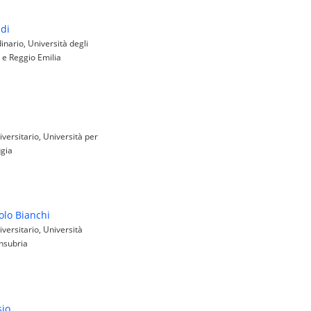
ldi
nario, Università degli
 e Reggio Emilia
versitario, Università per
ugia
olo Bianchi
versitario, Università
Insubria
sio