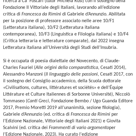
ricerca a Ca’ Foscari (tutor Michela Rusi) con il sostegno della
Fondazione Il Vittoriale degli Italiani, lavorando all’edizione
critica di
Francesca da Rimini
di Gabriele d’Annunzio. Abilitata
per la posizione di professore associato nelle aree 10/F1
(Letteratura italiana), 10/F2 (Letteratura italiana
contemporanea), 10/F3 (Linguistica e Filologia italiana) e 10/F4
(Critica letteraria e letterature comparate), dal 2022 insegna
Letteratura italiana all’Università degli Studi dell’Insubria.
Si è occupata di poesia dialettale del Novecento, di Claude-
Charles Fauriel (
Alle origini della comparatistica
, Cesati 2014),
Alessandro Manzoni (
Il linguaggio delle passioni
, Cesati 2017, con
il sostegno del Consiglio accademico, della Scuola dottorale
«Civilisations, cultures, littératures et sociétés» e dell’Équipe
Littérature et Culture Italiennes di Sorbonne Université), Niccolò
Tommaseo (
Canti Greci
, Fondazione Bembo / Ugo Guanda Editore
2017, Premio Moretti 2019 all’unanimità, sezione filologia),
Gabriele d’Annunzio (ed. critica di
Francesca da Rimini
per
l’Edizione Nazionale, Vittoriale degli Italiani 2021) e Giovita
Scalvini (ed. critica dei
Frammenti di vario argomento
per
l’Edizione Nazionale, 2023). Ha curato l'edizione