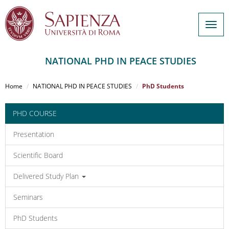
Togg
navig
NATIONAL PHD IN PEACE STUDIES
Salta
al
Home
NATIONAL PHD IN PEACE STUDIES
PhD Students
contenuto
principale
PHD COURSE
Presentation
Scientific Board
Delivered Study Plan
Seminars
PhD Students