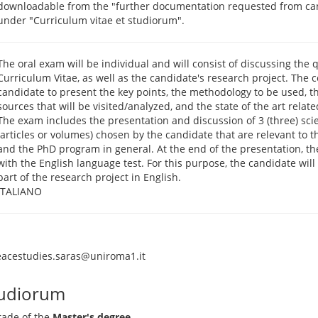
downloadable from the "further documentation requested from can
under "Curriculum vitae et studiorum".
The oral exam will be individual and will consist of discussing the 
Curriculum Vitae, as well as the candidate's research project. The 
candidate to present the key points, the methodology to be used, t
sources that will be visited/analyzed, and the state of the art related
The exam includes the presentation and discussion of 3 (three) scie
(articles or volumes) chosen by the candidate that are relevant to 
and the PhD program in general. At the end of the presentation, t
with the English language test. For this purpose, the candidate wil
part of the research project in English.
ITALIANO
acestudies.saras@uniroma1.it
tudiorum
rade of the
Master's degree