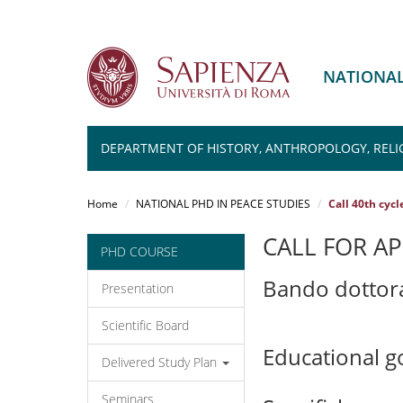
NATIONAL
DEPARTMENT OF HISTORY, ANTHROPOLOGY, RELI
Salta
al
Home
NATIONAL PHD IN PEACE STUDIES
Call 40th cycl
contenuto
principale
CALL FOR AP
PHD COURSE
Bando dottora
Presentation
Scientific Board
Educational g
Delivered Study Plan
Seminars