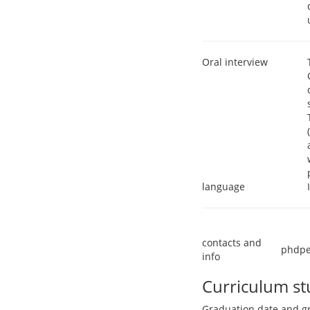
Oral interview
language
contacts and
phdpe
info
Curriculum s
Graduation date and g