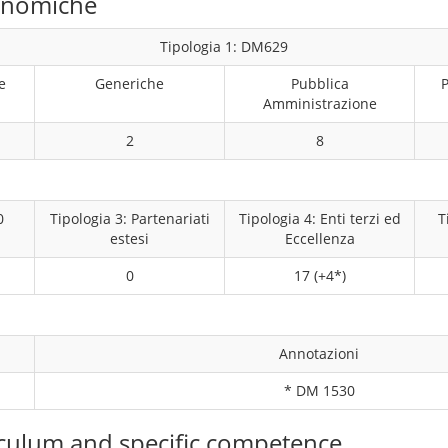
conomiche
Tipologia 1: DM629
e
Generiche
Pubblica
P
Amministrazione
2
8
0
Tipologia 3: Partenariati
Tipologia 4: Enti terzi ed
T
estesi
Eccellenza
0
17 (+4*)
Annotazioni
* DM 1530
culum and specific competence