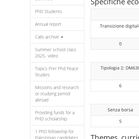
Specifiche e
PhD Students
Annual report
Transizione digital
Calls archive
0
Summer school class
2025- video
Tipologia 2: DM63
Topics Pnrr Phd Peace
Studies
6
Missions and research
or studying period
abroad
Senza borsa
Providing funds for a
PHD scholarship
5
1 PhD fellowship for
Themes, curri
Palestinian candidates