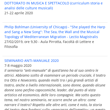
DOTTORATO IN MUSICA E SPETTACOLO (curriculum storia e
analisi delle culture musicali)
21-22 aprile 2020
Philip Bohlman (University of Chicago) - "She played the Harp
and Sang a New Song": The Sea, the Wall and the Musical
Topology of Mediterranean Migration - Lectio Magistralis
27/02/2019, ore 9,30 - Aula Pirrotta, Facoltà di Lettere e
Filosofia
SEMINARIO ANTI-MANUALE 2020
7-8 maggio 2020
Il seminario “anti-manuale” di quest’anno ha al suo centro le
attrici. Abbiamo scelto di esaminare un periodo cruciale, il teatro
tra Otto e Novecento, quando molti tra i più grandi artisti di
teatro, anche a livello internazionale, sono donne, quando alcune
donne sono perfino capocomiche, leader, dal punto di vista
artistico ed economico, delle loro compagnie. Ma sotto questo
tema, nel nostro seminario, ne scorre anche un altro: come
narrare il teatro? Rispetto alle altre arti, come è noto, la storia
del teatro deve fondarsi sulla «mancanza dell’oggetto»: un evento