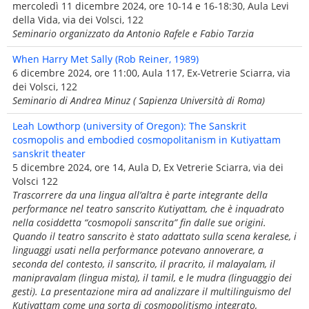
mercoledì 11 dicembre 2024, ore 10-14 e 16-18:30, Aula Levi
della Vida, via dei Volsci, 122
Seminario organizzato da Antonio Rafele e Fabio Tarzia
When Harry Met Sally (Rob Reiner, 1989)
6 dicembre 2024, ore 11:00, Aula 117, Ex-Vetrerie Sciarra, via
dei Volsci, 122
Seminario di Andrea Minuz ( Sapienza Università di Roma)
Leah Lowthorp (university of Oregon): The Sanskrit
cosmopolis and embodied cosmopolitanism in Kutiyattam
sanskrit theater
5 dicembre 2024, ore 14, Aula D, Ex Vetrerie Sciarra, via dei
Volsci 122
Trascorrere da una lingua all’altra è parte integrante della
performance nel teatro sanscrito Kutiyattam, che è inquadrato
nella cosiddetta “cosmopoli sanscrita” fin dalle sue origini.
Quando il teatro sanscrito è stato adattato sulla scena keralese, i
linguaggi usati nella performance potevano annoverare, a
seconda del contesto, il sanscrito, il pracrito, il malayalam, il
manipravalam (lingua mista), il tamil, e le mudra (linguaggio dei
gesti). La presentazione mira ad analizzare il multilinguismo del
Kutiyattam come una sorta di cosmopolitismo integrato,