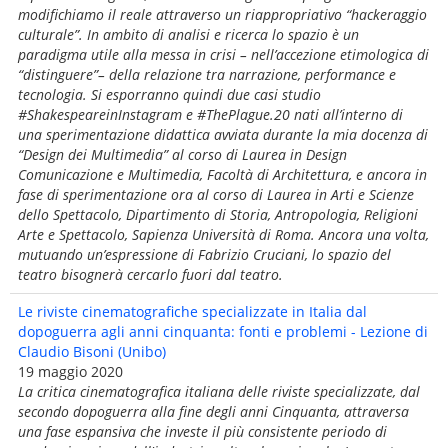
modifichiamo il reale attraverso un riappropriativo “hackeraggio
culturale”. In ambito di analisi e ricerca lo spazio è un
paradigma utile alla messa in crisi – nell’accezione etimologica di
“distinguere”– della relazione tra narrazione, performance e
tecnologia. Si esporranno quindi due casi studio
#ShakespeareinInstagram e #ThePlague.20 nati all’interno di
una sperimentazione didattica avviata durante la mia docenza di
“Design dei Multimedia” al corso di Laurea in Design
Comunicazione e Multimedia, Facoltà di Architettura, e ancora in
fase di sperimentazione ora al corso di Laurea in Arti e Scienze
dello Spettacolo, Dipartimento di Storia, Antropologia, Religioni
Arte e Spettacolo, Sapienza Università di Roma. Ancora una volta,
mutuando un’espressione di Fabrizio Cruciani, lo spazio del
teatro bisognerà cercarlo fuori dal teatro.
Le riviste cinematografiche specializzate in Italia dal
dopoguerra agli anni cinquanta: fonti e problemi - Lezione di
Claudio Bisoni (Unibo)
19 maggio 2020
La critica cinematografica italiana delle riviste specializzate, dal
secondo dopoguerra alla fine degli anni Cinquanta, attraversa
una fase espansiva che investe il più consistente periodo di