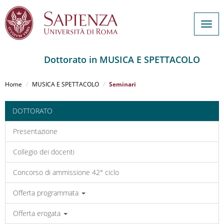
Togg
navig
Dottorato in MUSICA E SPETTACOLO
Salta
al
Home
MUSICA E SPETTACOLO
Seminari
contenuto
principale
DOTTORATO
Presentazione
Collegio dei docenti
Concorso di ammissione 42° ciclo
Offerta programmata
Offerta erogata