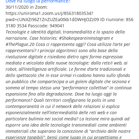
Dove ha luogo la performance?
30/11/2020 in Zoom:
https://uniroma1.zoom.us/j/85631803534?
pwd=cUNXZi96Z1ZnZUZEa0tkb1dDWHJOZz09 ID riunione: 856
3180 3534 Passcode: 949041
Tecnologie e identità digitali, transmedialità e lo spazio della
narrazione. Case histories: #ShakespeareinInstagram e
#ThePlague.20 Cosa ci rappresenta oggi? Cosa utilizza l’arte per
rappresentarsi? I principi algoritmici sono alla base della
rivoluzione digitale e risiedono dietro ogni forma espressiva
mediata e veicolata dalle nuove tecnologie: dalla rete/i web, ai
robot, all’intelligenza artificiale. Le forme d’arte tradizionali e
dello spettacolo che in esse ormai ri-cadono hanno sullo sfondo
un pubblico che compartecipa a un golem digitale che seziona e
somma al tempo stesso una “performance collettiva” in continua
espansione fino alla degradazione. Dove ha luogo oggi la
performance? Quali territori configurano la polis in una
contemporaneità in cui il network delle relazioni si esplica
esponenzialmente nell’intermedialità delle reti web e con
particolare bulimia nei social media? La lezione mira quindi ad
esporre una idea delle tecnologie transmediali come ambienti
immateriali che superano la concezione di “archivio delle nostre
esperienze tangibili”, bensì come luogo in cui progettiamo e