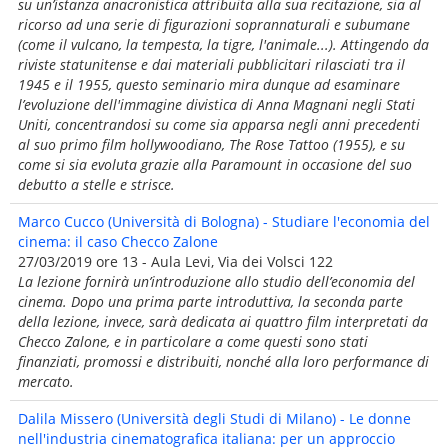
su un’istanza anacronistica attribuita alla sua recitazione, sia al
ricorso ad una serie di figurazioni soprannaturali e subumane
(come il vulcano, la tempesta, la tigre, l'animale...). Attingendo da
riviste statunitense e dai materiali pubblicitari rilasciati tra il
1945 e il 1955, questo seminario mira dunque ad esaminare
l’evoluzione dell'immagine divistica di Anna Magnani negli Stati
Uniti, concentrandosi su come sia apparsa negli anni precedenti
al suo primo film hollywoodiano, The Rose Tattoo (1955), e su
come si sia evoluta grazie alla Paramount in occasione del suo
debutto a stelle e strisce.
Marco Cucco (Università di Bologna) - Studiare l'economia del
cinema: il caso Checco Zalone
27/03/2019 ore 13 - Aula Levi, Via dei Volsci 122
La lezione fornirà un’introduzione allo studio dell’economia del
cinema. Dopo una prima parte introduttiva, la seconda parte
della lezione, invece, sarà dedicata ai quattro film interpretati da
Checco Zalone, e in particolare a come questi sono stati
finanziati, promossi e distribuiti, nonché alla loro performance di
mercato.
Dalila Missero (Università degli Studi di Milano) - Le donne
nell'industria cinematografica italiana: per un approccio