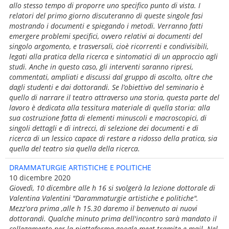
allo stesso tempo di proporre uno specifico punto di vista. I
relatori del primo giorno discuteranno di queste singole fasi
mostrando i documenti e spiegando i metodi. Verranno fatti
emergere problemi specifici, ovvero relativi ai documenti del
singolo argomento, e trasversali, cioè ricorrenti e condivisibili,
legati alla pratica della ricerca e sintomatici di un approccio agli
studi. Anche in questo caso, gli interventi saranno ripresi,
commentati, ampliati e discussi dal gruppo di ascolto, oltre che
dagli studenti e dai dottorandi. Se l’obiettivo del seminario è
quello di narrare il teatro attraverso una storia, questa parte del
lavoro è dedicata alla tessitura materiale di quella storia: alla
sua costruzione fatta di elementi minuscoli e macroscopici, di
singoli dettagli e di intrecci, di selezione dei documenti e di
ricerca di un lessico capace di restare a ridosso della pratica, sia
quella del teatro sia quella della ricerca.
DRAMMATURGIE ARTISTICHE E POLITICHE
10 dicembre 2020
Giovedì, 10 dicembre alle h 16 si svolgerà la lezione dottorale di
Valentina Valentini "Darammaturgie artistiche e politiche".
Mezz'ora prima ,alle h 15.30 daremo il benvenuto ai nuovi
dottorandi. Qualche minuto prima dell'incontro sarà mandato il
collegamento per la piattaforma google meet tramite e-mail. Nel