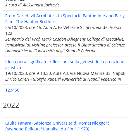
A cura di Aleksandra Jovicevic
From Daredevil Acrobatics to Spectacle Pantomime and Early
Film: The Hanlon Brothers
25/10/2023, ore 15, Aula A, Ex Vetrerie Sciarra, via dei Volsci
122
Seminario del Prof. Mark Cosdon (Allegheny College di Meadville,
Pennsylvania), visiting professor presso il Dipartimento di Scienze
Umanistiche dell’Università degli Studi di Palermo
Idea opera significato: riflessioni sulla genesi della creazione
artistica
19/10/2023, ore 9-13.30, Aula A3, Via Nuova Marina 33, Napoli
Enrico Careri - Giorgio Ruberti (Università di Napoli Federico II)
1
2
3
4
5
6
2022
Giulia Fanara (Sapienza Università di Roma) rileggerà
Raymond Bellour, "L'analise du film" (1979)