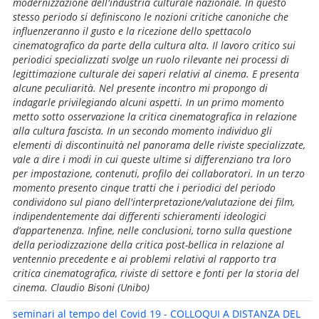
modernizzazione dell'industria culturale nazionale. In questo
stesso periodo si definiscono le nozioni critiche canoniche che
influenzeranno il gusto e la ricezione dello spettacolo
cinematografico da parte della cultura alta. Il lavoro critico sui
periodici specializzati svolge un ruolo rilevante nei processi di
legittimazione culturale dei saperi relativi al cinema. E presenta
alcune peculiarità. Nel presente incontro mi propongo di
indagarle privilegiando alcuni aspetti. In un primo momento
metto sotto osservazione la critica cinematografica in relazione
alla cultura fascista. In un secondo momento individuo gli
elementi di discontinuità nel panorama delle riviste specializzate,
vale a dire i modi in cui queste ultime si differenziano tra loro
per impostazione, contenuti, profilo dei collaboratori. In un terzo
momento presento cinque tratti che i periodici del periodo
condividono sul piano dell'interpretazione/valutazione dei film,
indipendentemente dai differenti schieramenti ideologici
d’appartenenza. Infine, nelle conclusioni, torno sulla questione
della periodizzazione della critica post-bellica in relazione al
ventennio precedente e ai problemi relativi al rapporto tra
critica cinematografica, riviste di settore e fonti per la storia del
cinema. Claudio Bisoni (Unibo)
seminari al tempo del Covid 19 - COLLOQUI A DISTANZA DEL