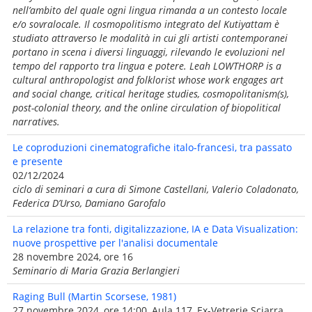
nell’ambito del quale ogni lingua rimanda a un contesto locale
e/o sovralocale. Il cosmopolitismo integrato del Kutiyattam è
studiato attraverso le modalità in cui gli artisti contemporanei
portano in scena i diversi linguaggi, rilevando le evoluzioni nel
tempo del rapporto tra lingua e potere. Leah LOWTHORP is a
cultural anthropologist and folklorist whose work engages art
and social change, critical heritage studies, cosmopolitanism(s),
post-colonial theory, and the online circulation of biopolitical
narratives.
Le coproduzioni cinematografiche italo-francesi, tra passato
e presente
02/12/2024
ciclo di seminari a cura di Simone Castellani, Valerio Coladonato,
Federica D’Urso, Damiano Garofalo
La relazione tra fonti, digitalizzazione, IA e Data Visualization:
nuove prospettive per l'analisi documentale
28 novembre 2024, ore 16
Seminario di Maria Grazia Berlangieri
Raging Bull (Martin Scorsese, 1981)
27 novembre 2024, ore 14:00, Aula 117, Ex-Vetrerie Sciarra,