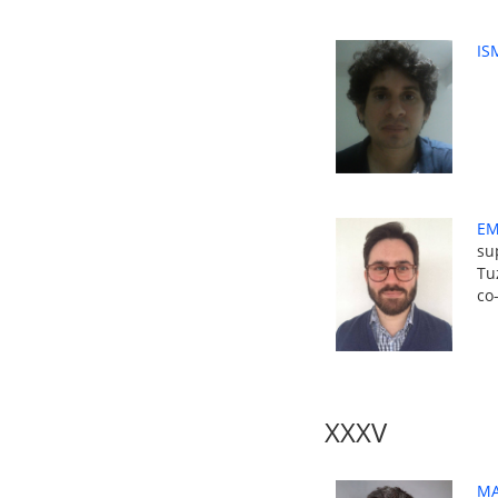
IS
EM
su
Tu
co
XXXV
MA