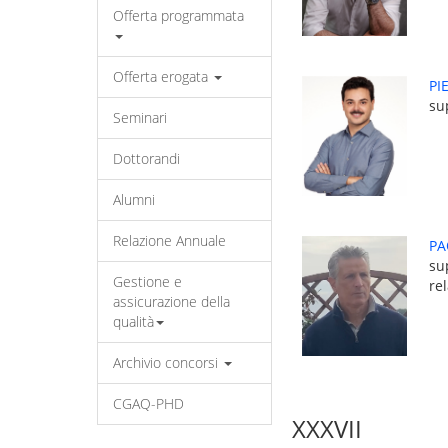
Offerta programmata
Offerta erogata
PI
su
Seminari
Dottorandi
Alumni
Relazione Annuale
PA
su
Gestione e
re
assicurazione della
qualità
Archivio concorsi
CGAQ-PHD
XXXVII