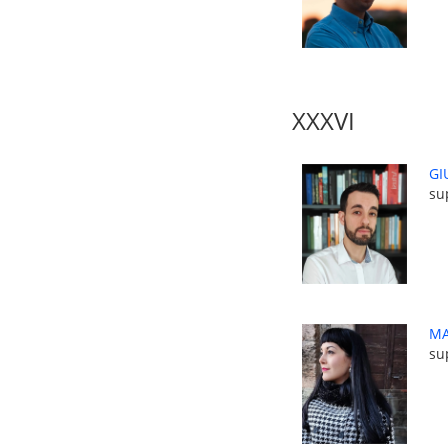
XXXVI
GI
su
MA
su