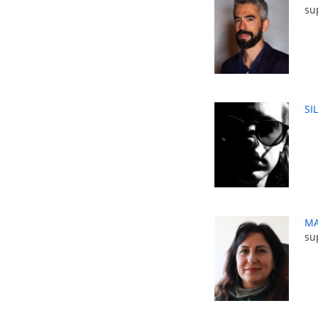
su
SI
MA
su