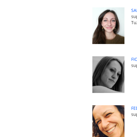
SA
su
Tu
FI
su
FE
su