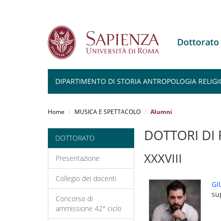
Dottorato
DIPARTIMENTO DI STORIA ANTROPOLOGIA RELIGI
Salta
al
Home
MUSICA E SPETTACOLO
Alumni
contenuto
principale
DOTTORI DI 
DOTTORATO
XXXVIII
Presentazione
Collegio dei docenti
GI
su
Concorso di
ammissione 42° ciclo