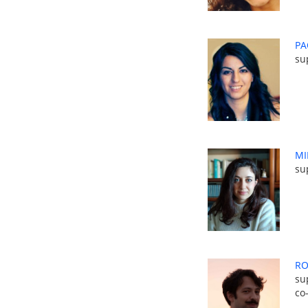
PA
su
MI
su
RO
su
co