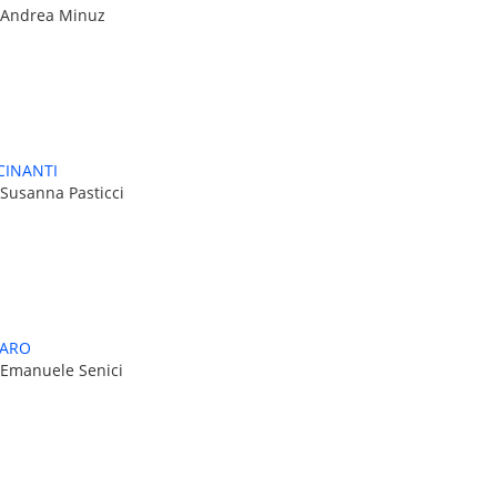
: Andrea Minuz
INANTI
 Susanna Pasticci
RARO
 Emanuele Senici