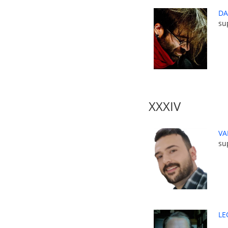
DA
su
XXXIV
VA
su
LE