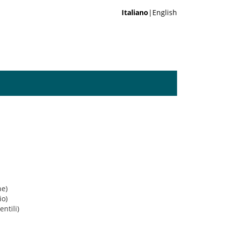
Italiano
|English
ne)
io)
ntili)