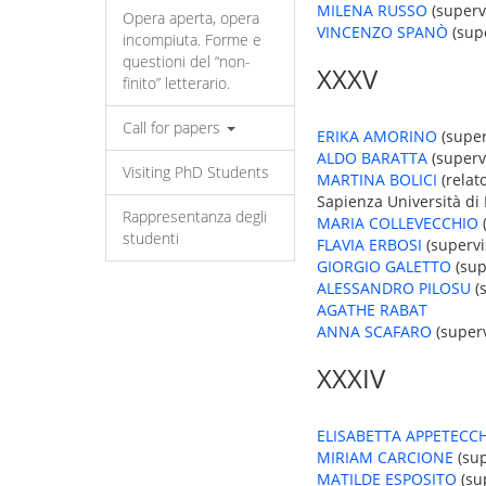
MILENA RUSSO
(supervi
Opera aperta, opera
VINCENZO SPANÒ
(supe
incompiuta. Forme e
questioni del “non-
XXXV
finito” letterario.
Call for papers
ERIKA AMORINO
(superv
ALDO BARATTA
(supervi
Visiting PhD Students
MARTINA BOLICI
(relat
Sapienza Università di
Rappresentanza degli
MARIA COLLEVECCHIO
(
studenti
FLAVIA ERBOSI
(supervis
GIORGIO GALETTO
(sup
ALESSANDRO PILOSU
(s
AGATHE RABAT
ANNA SCAFARO
(superv
XXXIV
ELISABETTA APPETECCH
MIRIAM CARCIONE
(sup
MATILDE ESPOSITO
(sup