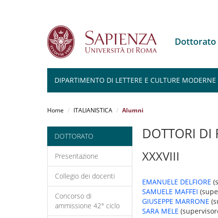
Dottorato
DIPARTIMENTO DI LETTERE E CULTURE MODERNE
Salta
al
Home
ITALIANISTICA
Alumni
contenuto
principale
DOTTORI DI 
DOTTORATO
XXXVIII
Presentazione
Collegio dei docenti
EMANUELE DELFIORE
(s
SAMUELE MAFFEI
(super
Concorso di
GIUSEPPE MARRONE
(s
ammissione 42° ciclo
SARA MELE
(supervisore