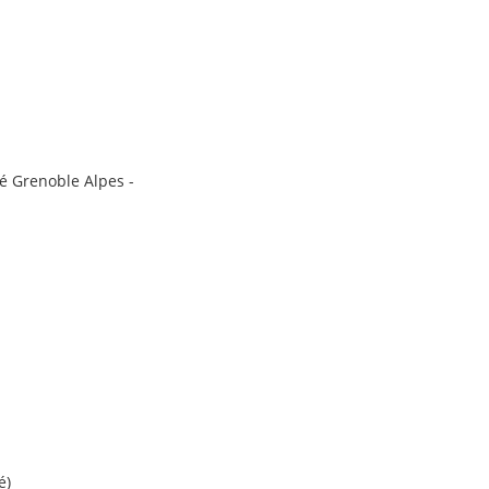
té Grenoble Alpes -
é)