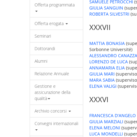
SAMUELE PETROCCHI
(
Offerta programmata
GIULIA SANGUIN
(super
ROBERTA SILVESTRI
(su
Offerta erogata
XXXVII
Seminari
MATTIA BONASIA
(super
Dottorandi
Sorbonne Université)
ALESSANDRO CANAZZ
Alumni
LORENZO DE LUCA
(sup
ANNAMARIA ELIA
(super
Relazione Annuale
GIULIA MARI
(superviso
MARA SABIA
(supervisor
Gestione e
ELENA VALIGI
(superviso
assicurazione della
XXXVI
qualità
Archivio concorsi
FRANCESCA D'ANGELO
GIULIA MARZIALI
(super
Convegni internazionali
ELENA MELONI
(superv
LUCA MONDELLI
(super