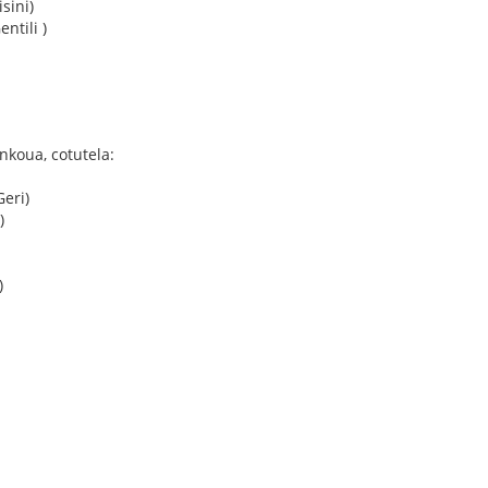
sini)
ntili )
nkoua, cotutela:
Geri)
)
)