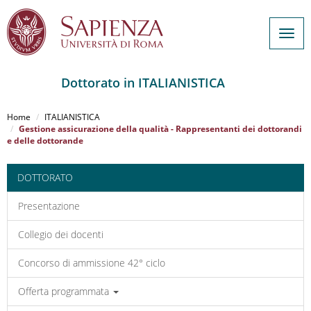
Togg
navig
Dottorato in ITALIANISTICA
Salta
al
Home
ITALIANISTICA
contenuto
Gestione assicurazione della qualità - Rappresentanti dei dottorandi
e delle dottorande
principale
DOTTORATO
Presentazione
Collegio dei docenti
Concorso di ammissione 42° ciclo
Offerta programmata