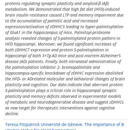
proteins regulating synaptic plasticity and amyloid-β (Aβ)
metabolism. We demonstrated that high fat diet (HFD)-induced
brain insulin resistance caused LTP and memory impairment due
to the accumulation of palmitic acid and increased
expression/activation of zDHHC3 leading to hyper-palmitoylation
of GluA1 in the hippocampus of mice. Palmitoyl-proteome
analysis revealed changes of S-palmitoylated protein pattern in
HFD hippocampi. Moreover, we found significant increases of
both zDHHC7 expression and protein S-palmitoylation in
hippocampi of both 3×Tg-AD mice and post-mortem Alzheimer’s
disease (AD) patients. Finally, both intranasal administration of
the palmitoylation inhibitor 2- bromopalmitate and
hippocampus-specific knockdown of zDHHC expression abolished
the HFD- or ADrelated molecular and behavioral changes of brain
plasticity and cognition. Our data indicate that aberrant protein
S-palmitoylation plays a critical role in hippocampal synaptic
plasticity and memory deficits observed in experimental models
of metabolic and neurodegenerative disease and suggest zDHHCs
as new target for therapeutic interventions against cognitive
decline.
Teresa Fitzpatrick Université de Gèneve. The importance of B