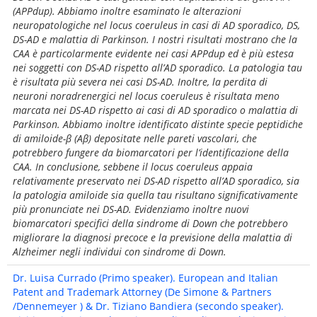
(APPdup). Abbiamo inoltre esaminato le alterazioni
neuropatologiche nel locus coeruleus in casi di AD sporadico, DS,
DS-AD e malattia di Parkinson. I nostri risultati mostrano che la
CAA è particolarmente evidente nei casi APPdup ed è più estesa
nei soggetti con DS-AD rispetto all’AD sporadico. La patologia tau
è risultata più severa nei casi DS-AD. Inoltre, la perdita di
neuroni noradrenergici nel locus coeruleus è risultata meno
marcata nei DS-AD rispetto ai casi di AD sporadico o malattia di
Parkinson. Abbiamo inoltre identificato distinte specie peptidiche
di amiloide-β (Aβ) depositate nelle pareti vascolari, che
potrebbero fungere da biomarcatori per l’identificazione della
CAA. In conclusione, sebbene il locus coeruleus appaia
relativamente preservato nei DS-AD rispetto all’AD sporadico, sia
la patologia amiloide sia quella tau risultano significativamente
più pronunciate nei DS-AD. Evidenziamo inoltre nuovi
biomarcatori specifici della sindrome di Down che potrebbero
migliorare la diagnosi precoce e la previsione della malattia di
Alzheimer negli individui con sindrome di Down.
Dr. Luisa Currado (Primo speaker). European and Italian
Patent and Trademark Attorney (De Simone & Partners
/Dennemeyer ) & Dr. Tiziano Bandiera (secondo speaker).