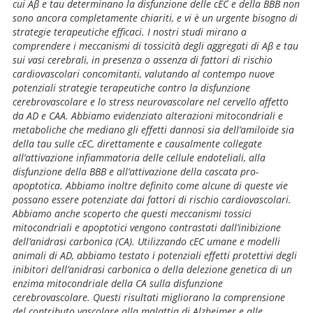
cui Aβ e tau determinano la disfunzione delle cEC e della BBB non
sono ancora completamente chiariti, e vi è un urgente bisogno di
strategie terapeutiche efficaci. I nostri studi mirano a
comprendere i meccanismi di tossicità degli aggregati di Aβ e tau
sui vasi cerebrali, in presenza o assenza di fattori di rischio
cardiovascolari concomitanti, valutando al contempo nuove
potenziali strategie terapeutiche contro la disfunzione
cerebrovascolare e lo stress neurovascolare nel cervello affetto
da AD e CAA. Abbiamo evidenziato alterazioni mitocondriali e
metaboliche che mediano gli effetti dannosi sia dell’amiloide sia
della tau sulle cEC, direttamente e causalmente collegate
all’attivazione infiammatoria delle cellule endoteliali, alla
disfunzione della BBB e all’attivazione della cascata pro-
apoptotica. Abbiamo inoltre definito come alcune di queste vie
possano essere potenziate dai fattori di rischio cardiovascolari.
Abbiamo anche scoperto che questi meccanismi tossici
mitocondriali e apoptotici vengono contrastati dall’inibizione
dell’anidrasi carbonica (CA). Utilizzando cEC umane e modelli
animali di AD, abbiamo testato i potenziali effetti protettivi degli
inibitori dell’anidrasi carbonica o della delezione genetica di un
enzima mitocondriale della CA sulla disfunzione
cerebrovascolare. Questi risultati migliorano la comprensione
del contributo vascolare alla malattia di Alzheimer e alle