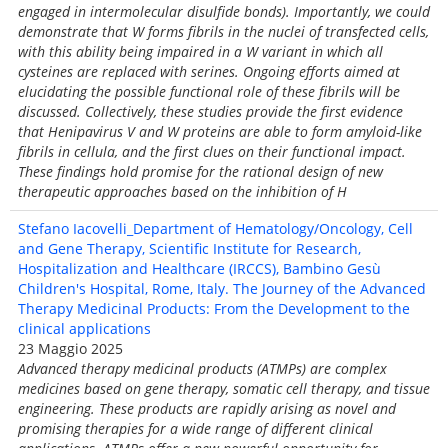
engaged in intermolecular disulfide bonds). Importantly, we could
demonstrate that W forms fibrils in the nuclei of transfected cells,
with this ability being impaired in a W variant in which all
cysteines are replaced with serines. Ongoing efforts aimed at
elucidating the possible functional role of these fibrils will be
discussed. Collectively, these studies provide the first evidence
that Henipavirus V and W proteins are able to form amyloid-like
fibrils in cellula, and the first clues on their functional impact.
These findings hold promise for the rational design of new
therapeutic approaches based on the inhibition of H
Stefano Iacovelli_Department of Hematology/Oncology, Cell
and Gene Therapy, Scientific Institute for Research,
Hospitalization and Healthcare (IRCCS), Bambino Gesù
Children's Hospital, Rome, Italy. The Journey of the Advanced
Therapy Medicinal Products: From the Development to the
clinical applications
23 Maggio 2025
Advanced therapy medicinal products (ATMPs) are complex
medicines based on gene therapy, somatic cell therapy, and tissue
engineering. These products are rapidly arising as novel and
promising therapies for a wide range of different clinical