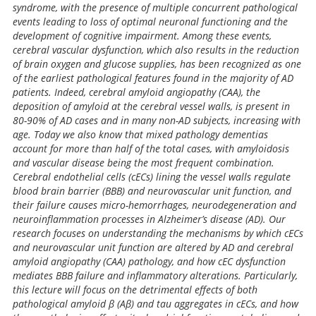
syndrome, with the presence of multiple concurrent pathological
events leading to loss of optimal neuronal functioning and the
development of cognitive impairment. Among these events,
cerebral vascular dysfunction, which also results in the reduction
of brain oxygen and glucose supplies, has been recognized as one
of the earliest pathological features found in the majority of AD
patients. Indeed, cerebral amyloid angiopathy (CAA), the
deposition of amyloid at the cerebral vessel walls, is present in
80-90% of AD cases and in many non-AD subjects, increasing with
age. Today we also know that mixed pathology dementias
account for more than half of the total cases, with amyloidosis
and vascular disease being the most frequent combination.
Cerebral endothelial cells (cECs) lining the vessel walls regulate
blood brain barrier (BBB) and neurovascular unit function, and
their failure causes micro-hemorrhages, neurodegeneration and
neuroinflammation processes in Alzheimer’s disease (AD). Our
research focuses on understanding the mechanisms by which cECs
and neurovascular unit function are altered by AD and cerebral
amyloid angiopathy (CAA) pathology, and how cEC dysfunction
mediates BBB failure and inflammatory alterations. Particularly,
this lecture will focus on the detrimental effects of both
pathological amyloid β (Aβ) and tau aggregates in cECs, and how