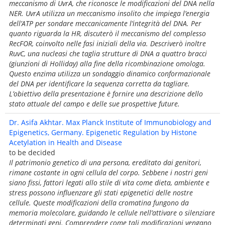
meccanismo di UvrA, che riconosce le modificazioni del DNA nella
NER. UvrA utilizza un meccanismo insolito che impiega l’energia
dell’ATP per sondare meccanicamente l’integrità del DNA. Per
quanto riguarda la HR, discuterò il meccanismo del complesso
RecFOR, coinvolto nelle fasi iniziali della via. Descriverò inoltre
RuvC, una nucleasi che taglia strutture di DNA a quattro bracci
(giunzioni di Holliday) alla fine della ricombinazione omologa.
Questo enzima utilizza un sondaggio dinamico conformazionale
del DNA per identificare la sequenza corretta da tagliare.
L’obiettivo della presentazione è fornire una descrizione dello
stato attuale del campo e delle sue prospettive future.
Dr. Asifa Akhtar. Max Planck Institute of Immunobiology and
Epigenetics, Germany. Epigenetic Regulation by Histone
Acetylation in Health and Disease
to be decided
Il patrimonio genetico di una persona, ereditato dai genitori,
rimane costante in ogni cellula del corpo. Sebbene i nostri geni
siano fissi, fattori legati allo stile di vita come dieta, ambiente e
stress possono influenzare gli stati epigenetici delle nostre
cellule. Queste modificazioni della cromatina fungono da
memoria molecolare, guidando le cellule nell’attivare o silenziare
determinati geni. Comprendere come tali modificazioni vengano