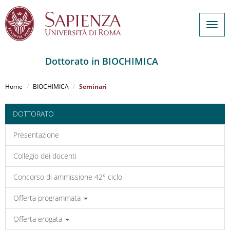
Togg
navig
Dottorato in BIOCHIMICA
Salta
al
Home
BIOCHIMICA
Seminari
contenuto
principale
DOTTORATO
Presentazione
Collegio dei docenti
Concorso di ammissione 42° ciclo
Offerta programmata
Offerta erogata