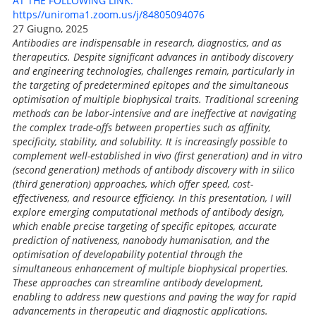
AT THE FOLLOWING LINK.
https//uniroma1.zoom.us/j/84805094076
27 Giugno, 2025
Antibodies are indispensable in research, diagnostics, and as
therapeutics. Despite significant advances in antibody discovery
and engineering technologies, challenges remain, particularly in
the targeting of predetermined epitopes and the simultaneous
optimisation of multiple biophysical traits. Traditional screening
methods can be labor-intensive and are ineffective at navigating
the complex trade-offs between properties such as affinity,
specificity, stability, and solubility. It is increasingly possible to
complement well-established in vivo (first generation) and in vitro
(second generation) methods of antibody discovery with in silico
(third generation) approaches, which offer speed, cost-
effectiveness, and resource efficiency. In this presentation, I will
explore emerging computational methods of antibody design,
which enable precise targeting of specific epitopes, accurate
prediction of nativeness, nanobody humanisation, and the
optimisation of developability potential through the
simultaneous enhancement of multiple biophysical properties.
These approaches can streamline antibody development,
enabling to address new questions and paving the way for rapid
advancements in therapeutic and diagnostic applications.