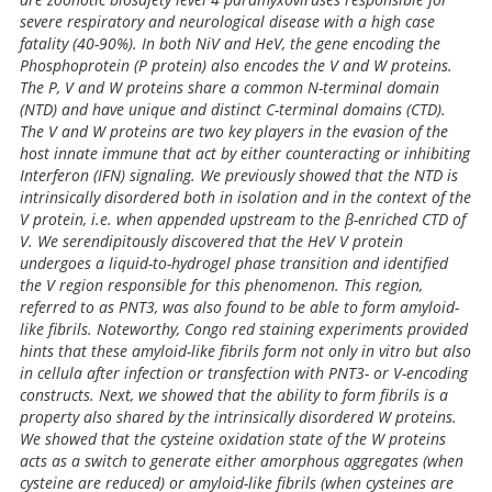
severe respiratory and neurological disease with a high case
fatality (40-90%). In both NiV and HeV, the gene encoding the
Phosphoprotein (P protein) also encodes the V and W proteins.
The P, V and W proteins share a common N-terminal domain
(NTD) and have unique and distinct C-terminal domains (CTD).
The V and W proteins are two key players in the evasion of the
host innate immune that act by either counteracting or inhibiting
Interferon (IFN) signaling. We previously showed that the NTD is
intrinsically disordered both in isolation and in the context of the
V protein, i.e. when appended upstream to the β-enriched CTD of
V. We serendipitously discovered that the HeV V protein
undergoes a liquid-to-hydrogel phase transition and identified
the V region responsible for this phenomenon. This region,
referred to as PNT3, was also found to be able to form amyloid-
like fibrils. Noteworthy, Congo red staining experiments provided
hints that these amyloid-like fibrils form not only in vitro but also
in cellula after infection or transfection with PNT3- or V-encoding
constructs. Next, we showed that the ability to form fibrils is a
property also shared by the intrinsically disordered W proteins.
We showed that the cysteine oxidation state of the W proteins
acts as a switch to generate either amorphous aggregates (when
cysteine are reduced) or amyloid-like fibrils (when cysteines are