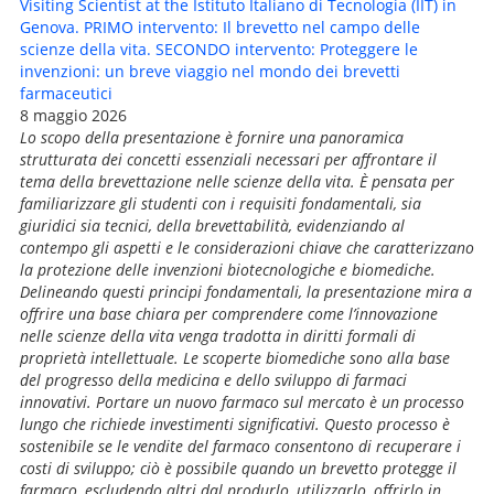
Visiting Scientist at the Istituto Italiano di Tecnologia (IIT) in
Genova. PRIMO intervento: Il brevetto nel campo delle
scienze della vita. SECONDO intervento: Proteggere le
invenzioni: un breve viaggio nel mondo dei brevetti
farmaceutici
8 maggio 2026
Lo scopo della presentazione è fornire una panoramica
strutturata dei concetti essenziali necessari per affrontare il
tema della brevettazione nelle scienze della vita. È pensata per
familiarizzare gli studenti con i requisiti fondamentali, sia
giuridici sia tecnici, della brevettabilità, evidenziando al
contempo gli aspetti e le considerazioni chiave che caratterizzano
la protezione delle invenzioni biotecnologiche e biomediche.
Delineando questi principi fondamentali, la presentazione mira a
offrire una base chiara per comprendere come l’innovazione
nelle scienze della vita venga tradotta in diritti formali di
proprietà intellettuale. Le scoperte biomediche sono alla base
del progresso della medicina e dello sviluppo di farmaci
innovativi. Portare un nuovo farmaco sul mercato è un processo
lungo che richiede investimenti significativi. Questo processo è
sostenibile se le vendite del farmaco consentono di recuperare i
costi di sviluppo; ciò è possibile quando un brevetto protegge il
farmaco, escludendo altri dal produrlo, utilizzarlo, offrirlo in