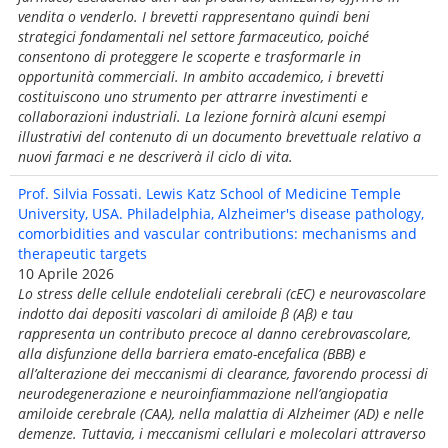
vendita o venderlo. I brevetti rappresentano quindi beni
strategici fondamentali nel settore farmaceutico, poiché
consentono di proteggere le scoperte e trasformarle in
opportunità commerciali. In ambito accademico, i brevetti
costituiscono uno strumento per attrarre investimenti e
collaborazioni industriali. La lezione fornirà alcuni esempi
illustrativi del contenuto di un documento brevettuale relativo a
nuovi farmaci e ne descriverà il ciclo di vita.
Prof. Silvia Fossati. Lewis Katz School of Medicine Temple
University, USA. Philadelphia, Alzheimer's disease pathology,
comorbidities and vascular contributions: mechanisms and
therapeutic targets
10 Aprile 2026
Lo stress delle cellule endoteliali cerebrali (cEC) e neurovascolare
indotto dai depositi vascolari di amiloide β (Aβ) e tau
rappresenta un contributo precoce al danno cerebrovascolare,
alla disfunzione della barriera emato-encefalica (BBB) e
all’alterazione dei meccanismi di clearance, favorendo processi di
neurodegenerazione e neuroinfiammazione nell’angiopatia
amiloide cerebrale (CAA), nella malattia di Alzheimer (AD) e nelle
demenze. Tuttavia, i meccanismi cellulari e molecolari attraverso