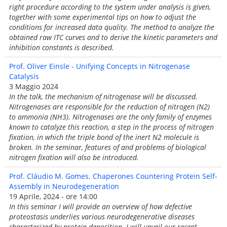
right procedure according to the system under analysis is given,
together with some experimental tips on how to adjust the
conditions for increased data quality. The method to analyze the
obtained raw ITC curves and to derive the kinetic parameters and
inhibition constants is described.
Prof. Oliver Einsle - Unifying Concepts in Nitrogenase
Catalysis
3 Maggio 2024
In the talk, the mechanism of nitrogenase will be discussed.
Nitrogenases are responsible for the reduction of nitrogen (N2)
to ammonia (NH3). Nitrogenases are the only family of enzymes
known to catalyze this reaction, a step in the process of nitrogen
fixation, in which the triple bond of the inert N2 molecule is
broken. In the seminar, features of and problems of biological
nitrogen fixation will also be introduced.
Prof. Cláudio M. Gomes. Chaperones Countering Protein Self-
Assembly in Neurodegeneration
19 Aprile, 2024 - ore 14:00
In this seminar I will provide an overview of how defective
proteostasis underlies various neurodegenerative diseases
characterized by protein deposition. I will unveil our recent