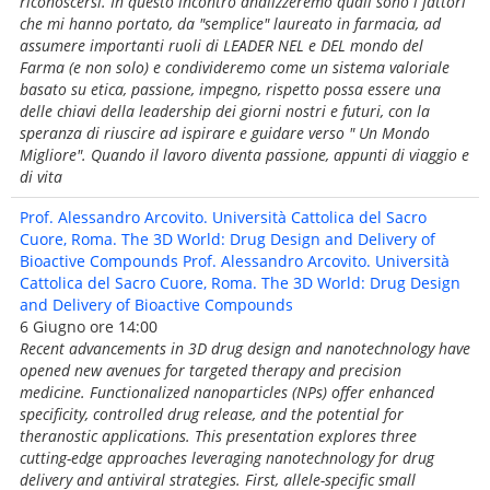
riconoscersi. In questo incontro analizzeremo quali sono i fattori
che mi hanno portato, da "semplice" laureato in farmacia, ad
assumere importanti ruoli di LEADER NEL e DEL mondo del
Farma (e non solo) e condivideremo come un sistema valoriale
basato su etica, passione, impegno, rispetto possa essere una
delle chiavi della leadership dei giorni nostri e futuri, con la
speranza di riuscire ad ispirare e guidare verso " Un Mondo
Migliore". Quando il lavoro diventa passione, appunti di viaggio e
di vita
Prof. Alessandro Arcovito. Università Cattolica del Sacro
Cuore, Roma. The 3D World: Drug Design and Delivery of
Bioactive Compounds Prof. Alessandro Arcovito. Università
Cattolica del Sacro Cuore, Roma. The 3D World: Drug Design
and Delivery of Bioactive Compounds
6 Giugno ore 14:00
Recent advancements in 3D drug design and nanotechnology have
opened new avenues for targeted therapy and precision
medicine. Functionalized nanoparticles (NPs) offer enhanced
specificity, controlled drug release, and the potential for
theranostic applications. This presentation explores three
cutting-edge approaches leveraging nanotechnology for drug
delivery and antiviral strategies. First, allele-specific small