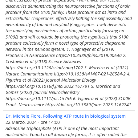
discoveries demonstrating the neuroprotective functions of brain
proteins from the S100 family. These proteins act as intra and
extracellular chaperones, effectively halting the self-assembly and
neurotoxicity of tau and amyloid β aggregates. I will delve into
the underlying mechanisms of action, particularly focusing on
S100B, and will conclude by proposing the hypothesis that S100
proteins collectively form a novel type of protective chaperone
network in the nervous system. 1. Hagmeyer et al (2019)
Frontiers in Neuroscience https://10.3389/fnins.2019.00640 2.
Cristóvão et al (2018) Science Advances
https://doi.org/10.1126/sciadv.aaq1702 3. Moreira et al (2021)
Nature Communications https://10.1038/s41467-021-26584-2 4.
Figueira et al (2022) Journal Molecular Biology
https://doi.org/10.1016/j.jmb.2022.167791 5. Moreira and
Gomes (2023) Journal Neurochemistry
https://doi.org/10.1111/jnc.15756 6. Figueira et al (2023) S100B
Front. Neuroscience https://doi.org/10.3389/fnins.2023.1162741
Dr. Michele Fiore. Following ATP route in biological system
22 Marzo, 2024 - ore 14:00
Adenosine triphosphate (ATP) is one of the most important
nucleotides. Found in all known life forms, it is often called the