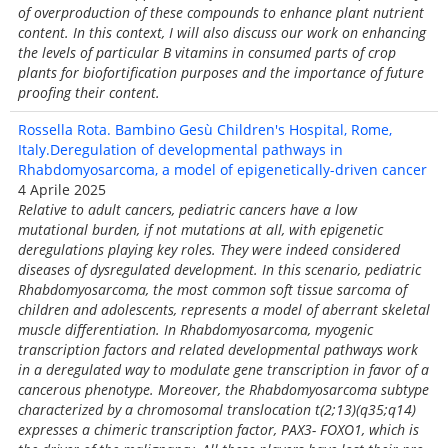
of overproduction of these compounds to enhance plant nutrient
content. In this context, I will also discuss our work on enhancing
the levels of particular B vitamins in consumed parts of crop
plants for biofortification purposes and the importance of future
proofing their content.
Rossella Rota. Bambino Gesù Children's Hospital, Rome,
Italy.Deregulation of developmental pathways in
Rhabdomyosarcoma, a model of epigenetically-driven cancer
4 Aprile 2025
Relative to adult cancers, pediatric cancers have a low
mutational burden, if not mutations at all, with epigenetic
deregulations playing key roles. They were indeed considered
diseases of dysregulated development. In this scenario, pediatric
Rhabdomyosarcoma, the most common soft tissue sarcoma of
children and adolescents, represents a model of aberrant skeletal
muscle differentiation. In Rhabdomyosarcoma, myogenic
transcription factors and related developmental pathways work
in a deregulated way to modulate gene transcription in favor of a
cancerous phenotype. Moreover, the Rhabdomyosarcoma subtype
characterized by a chromosomal translocation t(2;13)(q35;q14)
expresses a chimeric transcription factor, PAX3- FOXO1, which is