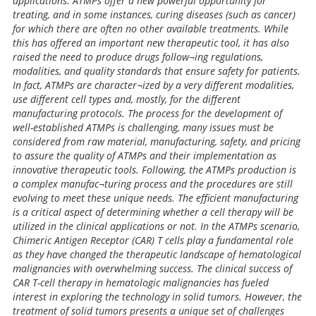
applications. ATMPs offer a new powerful opportunity for
treating, and in some instances, curing diseases (such as cancer)
for which there are often no other available treatments. While
this has offered an important new therapeutic tool, it has also
raised the need to produce drugs follow¬ing regulations,
modalities, and quality standards that ensure safety for patients.
In fact, ATMPs are character¬ized by a very different modalities,
use different cell types and, mostly, for the different
manufacturing protocols. The process for the development of
well-established ATMPs is challenging, many issues must be
considered from raw material, manufacturing, safety, and pricing
to assure the quality of ATMPs and their implementation as
innovative therapeutic tools. Following, the ATMPs production is
a complex manufac¬turing process and the procedures are still
evolving to meet these unique needs. The efficient manufacturing
is a critical aspect of determining whether a cell therapy will be
utilized in the clinical applications or not. In the ATMPs scenario,
Chimeric Antigen Receptor (CAR) T cells play a fundamental role
as they have changed the therapeutic landscape of hematological
malignancies with overwhelming success. The clinical success of
CAR T-cell therapy in hematologic malignancies has fueled
interest in exploring the technology in solid tumors. However, the
treatment of solid tumors presents a unique set of challenges