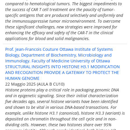
compared to hematological tumors. The biggest impediments to
the success of CAR T cell treatment are the paucity of tumor-
specific antigens that are produced selectively and uniformly and
the immunosuppressive tumor microenvironment. To overcome
these significant challenges, new strategies were improved for
enhancing the efficacy and safety of the CAR-T in the clinical
applications for blood and solid malignancies.
Prof. Jean-Francois Couture Ottawa Institute of Systems
Biology, Department of Biochemistry, Microbiology and
Immunology. Faculty of Medicine University of Ottawa
STRUCTURAL INSIGHTS INTO HISTONE H3.1 MODIFICATION
AND RECOGNITION PROVIDE A GATEWAY TO PROTECT THE
HUMAN GENOME
22 Maggio 2025 (AULA B CU10)
Histone proteins play a critical role in packaging genomic DNA
and in epigenetic signaling. Since their initial characterization
five decades ago, several histone variants have been identified
and shown to be vital in various DNA-based transactions. For
example, unlike histone H3.1 (canonical), histone H3.3 (variant) is
deposited on chromatin throughout the cell cycle and in non-
dividing cells. However, these two histones share over 95%