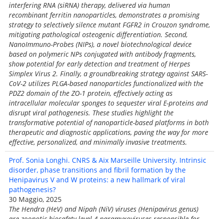
interfering RNA (siRNA) therapy, delivered via human
recombinant ferritin nanoparticles, demonstrates a promising
strategy to selectively silence mutant FGFR2 in Crouzon syndrome,
mitigating pathological osteogenic differentiation. Second,
NanoImmuno-Probes (NIPs), a novel biotechnological device
based on polymeric NPs conjugated with antibody fragments,
show potential for early detection and treatment of Herpes
Simplex Virus 2. Finally, a groundbreaking strategy against SARS-
CoV-2 utilizes PLGA-based nanoparticles functionalized with the
PDZ2 domain of the ZO-1 protein, effectively acting as
intracellular molecular sponges to sequester viral E-proteins and
disrupt viral pathogenesis. These studies highlight the
transformative potential of nanoparticle-based platforms in both
therapeutic and diagnostic applications, paving the way for more
effective, personalized, and minimally invasive treatments.
Prof. Sonia Longhi. CNRS & Aix Marseille University. Intrinsic
disorder, phase transitions and fibril formation by the
Henipavirus V and W proteins: a new hallmark of viral
pathogenesis?
30 Maggio, 2025
The Hendra (HeV) and Nipah (NiV) viruses (Henipavirus genus)
are zoonotic biosafety level 4 paramyxoviruses responsible for