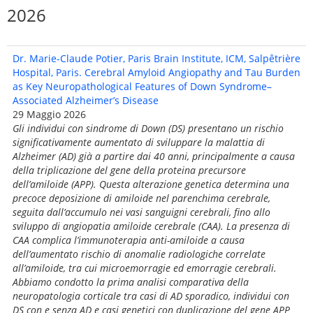
2026
Dr. Marie-Claude Potier, Paris Brain Institute, ICM, Salpêtrière
Hospital, Paris. Cerebral Amyloid Angiopathy and Tau Burden
as Key Neuropathological Features of Down Syndrome–
Associated Alzheimer’s Disease
29 Maggio 2026
Gli individui con sindrome di Down (DS) presentano un rischio
significativamente aumentato di sviluppare la malattia di
Alzheimer (AD) già a partire dai 40 anni, principalmente a causa
della triplicazione del gene della proteina precursore
dell’amiloide (APP). Questa alterazione genetica determina una
precoce deposizione di amiloide nel parenchima cerebrale,
seguita dall’accumulo nei vasi sanguigni cerebrali, fino allo
sviluppo di angiopatia amiloide cerebrale (CAA). La presenza di
CAA complica l’immunoterapia anti-amiloide a causa
dell’aumentato rischio di anomalie radiologiche correlate
all’amiloide, tra cui microemorragie ed emorragie cerebrali.
Abbiamo condotto la prima analisi comparativa della
neuropatologia corticale tra casi di AD sporadico, individui con
DS con e senza AD e casi genetici con duplicazione del gene APP