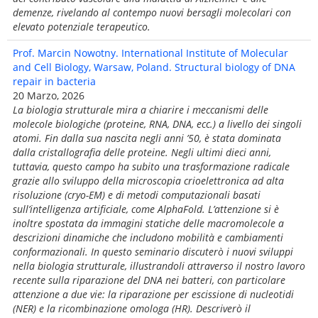
demenze, rivelando al contempo nuovi bersagli molecolari con
elevato potenziale terapeutico.
Prof. Marcin Nowotny. International Institute of Molecular
and Cell Biology, Warsaw, Poland. Structural biology of DNA
repair in bacteria
20 Marzo, 2026
La biologia strutturale mira a chiarire i meccanismi delle
molecole biologiche (proteine, RNA, DNA, ecc.) a livello dei singoli
atomi. Fin dalla sua nascita negli anni ’50, è stata dominata
dalla cristallografia delle proteine. Negli ultimi dieci anni,
tuttavia, questo campo ha subito una trasformazione radicale
grazie allo sviluppo della microscopia crioelettronica ad alta
risoluzione (cryo-EM) e di metodi computazionali basati
sull’intelligenza artificiale, come AlphaFold. L’attenzione si è
inoltre spostata da immagini statiche delle macromolecole a
descrizioni dinamiche che includono mobilità e cambiamenti
conformazionali. In questo seminario discuterò i nuovi sviluppi
nella biologia strutturale, illustrandoli attraverso il nostro lavoro
recente sulla riparazione del DNA nei batteri, con particolare
attenzione a due vie: la riparazione per escissione di nucleotidi
(NER) e la ricombinazione omologa (HR). Descriverò il