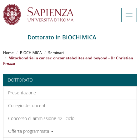
Togg
navig
Dottorato in BIOCHIMICA
Salta
al
Home
BIOCHIMICA
Seminari
contenuto
Mitochondria in cancer: oncometabolites and beyond - Dr Christian
Frezza
principale
DOTTORATO
Presentazione
Collegio dei docenti
Concorso di ammissione 42° ciclo
Offerta programmata