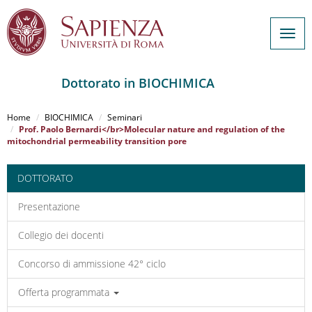
Togg
navig
Dottorato in BIOCHIMICA
Salta
al
Home
BIOCHIMICA
Seminari
contenuto
Prof. Paolo Bernardi</br>Molecular nature and regulation of the
mitochondrial permeability transition pore
principale
DOTTORATO
Presentazione
Collegio dei docenti
Concorso di ammissione 42° ciclo
Offerta programmata