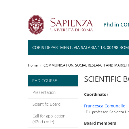
Phd in C
CORIS DEPARTMENT, VIA SALARIA 113, 00198 RO
Salta
al
Home
COMMUNICATION, SOCIAL RESEARCH AND MARKET
contenuto
principale
SCIENTIFIC 
PHD COURSE
Presentation
Coordinator
Scientific Board
Francesca Comunello
Full professor, Sapienza Un
Call for application
(42nd cycle)
Board members