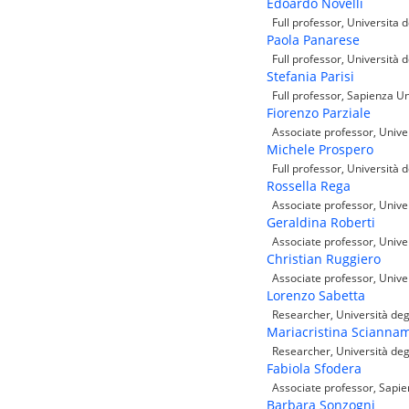
Edoardo Novelli
Full professor, Universita 
Paola Panarese
Full professor, Università d
Stefania Parisi
Full professor, Sapienza Un
Fiorenzo Parziale
Associate professor, Univer
Michele Prospero
Full professor, Università d
Rossella Rega
Associate professor, Univers
Geraldina Roberti
Associate professor, Univer
Christian Ruggiero
Associate professor, Univer
Lorenzo Sabetta
Researcher, Università degl
Mariacristina Scianna
Researcher, Università degl
Fabiola Sfodera
Associate professor, Sapie
Barbara Sonzogni