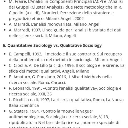
M. Fraire, L’Analisi in Componenti Principali (ACP) e L’Analisi
dei Gruppi (Cluster Analysis), due Note metodologiche in R.
Cipollini (a c. di), Stranieri. Percezione dello straniero e
pregiudizio etnico, Milano, Angeli, 2002
A. Marradi, L’analisi monovariata, Milano, Angeli
A. Marradi, 1997, Linee guida per l’analisi bivariata dei dati
nelle scienze sociali, Milano, Angeli
6. Quantitative Sociology vs. Qualitative Sociology
E. Campelli, 1993, Il metodo e il suo contrario. Sul recupero
della problematica del metodo in sociologia, Milano, Angeli
C. Cipolla, A. De Lillo (a c. di), 1996, Il sociologo e le sirene. La
sfida dei metodi qualitativi, Angeli, Milano
E. Amaturo, G. Punziano, 2016, I Mixed Methods nella
ricerca sociale, Roma, Carocci.
F. Leonardi, 1991, «Contro l’analisi qualitativa», Sociologia e
ricerca sociale, XXII, 35
L. Ricolfi, a c. di, 1997, La ricerca qualitativa, Roma, La Nuova
Italia Scientifica
G. Statera, 1984, «Contro la “nouvelle vague”
antimetodologica», Sociologia e ricerca sociale, V, 13,
ripubblicato in Nel farsi della ricerca., numero speciale di