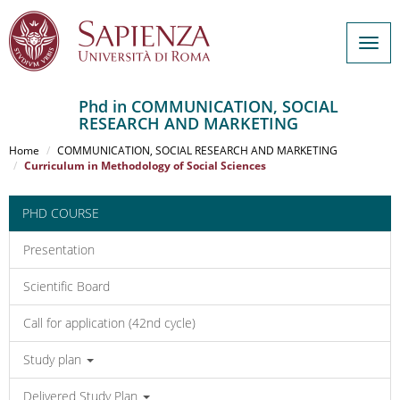
Togg
navig
Phd in COMMUNICATION, SOCIAL
RESEARCH AND MARKETING
Salta
al
Home
COMMUNICATION, SOCIAL RESEARCH AND MARKETING
contenuto
Curriculum in Methodology of Social Sciences
principale
PHD COURSE
Presentation
Scientific Board
Call for application (42nd cycle)
Study plan
Delivered Study Plan