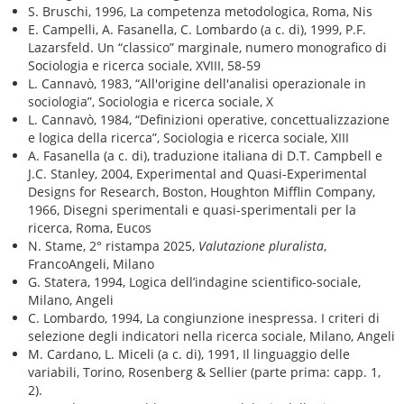
S. Bruschi, 1996, La competenza metodologica, Roma, Nis
E. Campelli, A. Fasanella, C. Lombardo (a c. di), 1999, P.F.
Lazarsfeld. Un “classico” marginale, numero monografico di
Sociologia e ricerca sociale, XVIII, 58-59
L. Cannavò, 1983, “All'origine dell'analisi operazionale in
sociologia”, Sociologia e ricerca sociale, X
L. Cannavò, 1984, “Definizioni operative, concettualizzazione
e logica della ricerca”, Sociologia e ricerca sociale, XIII
A. Fasanella (a c. di), traduzione italiana di D.T. Campbell e
J.C. Stanley, 2004, Experimental and Quasi-Experimental
Designs for Research, Boston, Houghton Mifflin Company,
1966, Disegni sperimentali e quasi-sperimentali per la
ricerca, Roma, Eucos
N. Stame, 2° ristampa 2025,
Valutazione pluralista
,
FrancoAngeli, Milano
G. Statera, 1994, Logica dell’indagine scientifico-sociale,
Milano, Angeli
C. Lombardo, 1994, La congiunzione inespressa. I criteri di
selezione degli indicatori nella ricerca sociale, Milano, Angeli
M. Cardano, L. Miceli (a c. di), 1991, Il linguaggio delle
variabili, Torino, Rosenberg & Sellier (parte prima: capp. 1,
2).