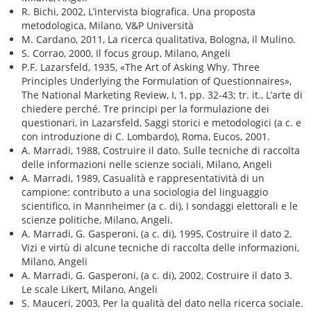
R. Bichi, 2002, L’intervista biografica. Una proposta
metodologica, Milano, V&P Università
M. Cardano, 2011, La ricerca qualitativa, Bologna, il Mulino.
S. Corrao, 2000, Il focus group, Milano, Angeli
P.F. Lazarsfeld, 1935, «The Art of Asking Why. Three
Principles Underlying the Formulation of Questionnaires»,
The National Marketing Review, I, 1, pp. 32-43; tr. it., L’arte di
chiedere perché. Tre principi per la formulazione dei
questionari, in Lazarsfeld, Saggi storici e metodologici (a c. e
con introduzione di C. Lombardo), Roma, Eucos, 2001.
A. Marradi, 1988, Costruire il dato. Sulle tecniche di raccolta
delle informazioni nelle scienze sociali, Milano, Angeli
A. Marradi, 1989, Casualità e rappresentatività di un
campione: contributo a una sociologia del linguaggio
scientifico, in Mannheimer (a c. di), I sondaggi elettorali e le
scienze politiche, Milano, Angeli.
A. Marradi, G. Gasperoni, (a c. di), 1995, Costruire il dato 2.
Vizi e virtù di alcune tecniche di raccolta delle informazioni,
Milano, Angeli
A. Marradi, G. Gasperoni, (a c. di), 2002, Costruire il dato 3.
Le scale Likert, Milano, Angeli
S. Mauceri, 2003, Per la qualità del dato nella ricerca sociale.