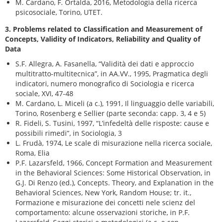
M. Cardano, F. Ortalda, 2016, Metodologia della ricerca
psicosociale, Torino, UTET.
3. Problems related to Classification and Measurement of
Concepts, Validity of Indicators, Reliability and Quality of
Data
S.F. Allegra, A. Fasanella, “Validità dei dati e approccio
multitratto-multitecnica”, in AA.VV., 1995, Pragmatica degli
indicatori, numero monografico di Sociologia e ricerca
sociale, XVI, 47-48
M. Cardano, L. Miceli (a c.), 1991, Il linguaggio delle variabili,
Torino, Rosenberg e Sellier (parte seconda: capp. 3, 4 e 5)
R. Fideli, S. Tusini, 1997, “L’infedeltà delle risposte: cause e
possibili rimedi”, in Sociologia, 3
L. Frudà, 1974, Le scale di misurazione nella ricerca sociale,
Roma, Elia
P.F. Lazarsfeld, 1966, Concept Formation and Measurement
in the Behavioral Sciences: Some Historical Observation, in
G.J. Di Renzo (ed.), Concepts. Theory, and Explanation in the
Behavioral Sciences, New York, Random House; tr. it.,
Formazione e misurazione dei concetti nele scienz del
comportamento: alcune osservazioni storiche, in P.F.