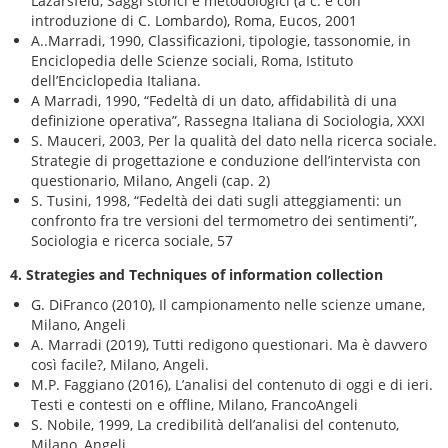
Lazarsfeld, Saggi storici e metodologici (a c. e con
introduzione di C. Lombardo), Roma, Eucos, 2001
A..Marradi, 1990, Classificazioni, tipologie, tassonomie, in
Enciclopedia delle Scienze sociali, Roma, Istituto
dell’Enciclopedia Italiana.
A Marradi, 1990, “Fedeltà di un dato, affidabilità di una
definizione operativa”, Rassegna Italiana di Sociologia, XXXI
S. Mauceri, 2003, Per la qualità del dato nella ricerca sociale.
Strategie di progettazione e conduzione dell’intervista con
questionario, Milano, Angeli (cap. 2)
S. Tusini, 1998, “Fedeltà dei dati sugli atteggiamenti: un
confronto fra tre versioni del termometro dei sentimenti”,
Sociologia e ricerca sociale, 57
4. Strategies and Techniques of information collection
G. DiFranco (2010), Il campionamento nelle scienze umane,
Milano, Angeli
A. Marradi (2019), Tutti redigono questionari. Ma è davvero
così facile?, Milano, Angeli.
M.P. Faggiano (2016), L’analisi del contenuto di oggi e di ieri.
Testi e contesti on e offline, Milano, FrancoAngeli
S. Nobile, 1999, La credibilità dell’analisi del contenuto,
Milano, Angeli