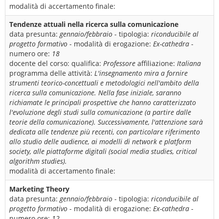
modalità di accertamento finale:
Tendenze attuali nella ricerca sulla comunicazione
data presunta:
gennaio/febbraio
- tipologia:
riconducibile al
progetto formativo
- modalità di erogazione:
Ex-cathedra
-
numero ore:
18
docente del corso:
qualifica:
Professore
affiliazione:
Italiana
programma delle attività:
L'insegnamento mira a fornire
strumenti teorico-concettuali e metodologici nell'ambito della
ricerca sulla comunicazione. Nella fase iniziale, saranno
richiamate le principali prospettive che hanno caratterizzato
l'evoluzione degli studi sulla comunicazione (a partire dalle
teorie della comunicazione). Successivamente, l'attenzione sarà
dedicata alle tendenze più recenti, con particolare riferimento
allo studio delle audience, ai modelli di network e platform
society, alle piattaforme digitali (social media studies, critical
algorithm studies).
modalità di accertamento finale:
Marketing Theory
data presunta:
gennaio/febbraio
- tipologia:
riconducibile al
progetto formativo
- modalità di erogazione:
Ex-cathedra
-
numero ore:
12