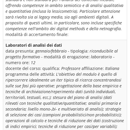
offrendo competenze in ambito semiotico e di analisi qualitativa
e quantitativa (inclusa la lessicometria). Particolare attenzione
sarà rivolta sia ai legacy media, sia agli ambienti digitali. A
proposito di questi ultimi, in particolare, sono incluse specifiche
competenze nell'ambito dei digital methods e della netnografia.
modalità di accertamento finale:
Laboratori di analisi dei dati
data presunta:
gennaio/febbraio
- tipologia:
riconducibile al
progetto formativo
- modalità di erogazione:
laboratorio
-
numero ore:
12
docente del corso:
qualifica:
Professore
affiliazione:
Italiana
programma delle attività:
L'obiettivo del modulo è quello di
ripercorrere idealmente un iter tipico di ricerca concentrandosi
sulle sue fasi più operative: progettazione della base empirica e
tecniche di archiviazione/reperimento dati (unità individuali,
territoriali, testuali, ecc.); stesura del piano di analisi (dati
rilevati con tecniche qualitative/quantitative; analisi primaria e
secondaria; livello mono-,bi- e multivariato di analisi); strategie
di selezione dei casi (campioni probabilistici/non probabilistici);
operazioni di calcolo e tecniche di riduzione dei dati (costruzione
di indici empirici; tecniche di riduzione per casi/per variabili);