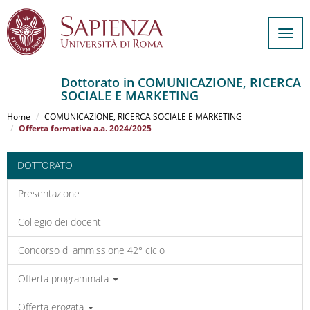
Togg
navig
Dottorato in COMUNICAZIONE, RICERCA
SOCIALE E MARKETING
Salta
al
Home
COMUNICAZIONE, RICERCA SOCIALE E MARKETING
contenuto
Offerta formativa a.a. 2024/2025
principale
DOTTORATO
Presentazione
Collegio dei docenti
Concorso di ammissione 42° ciclo
Offerta programmata
Offerta erogata