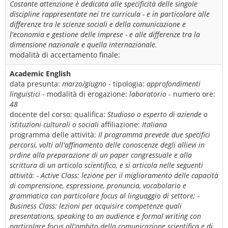
Costante attenzione è dedicata alle specificità delle singole
discipline rappresentate nei tre curricula - e in particolare alle
differenze tra le scienze sociali e della comunicazione e
l'economia e gestione delle imprese - e alle differenze tra la
dimensione nazionale e quella internazionale.
modalità di accertamento finale:
Academic English
data presunta:
marzo/giugno
- tipologia:
approfondimenti
linguistici
- modalità di erogazione:
laboratorio
- numero ore:
48
docente del corso:
qualifica:
Studioso o esperto di aziende o
istituzioni culturali o sociali
affiliazione:
Italiana
programma delle attività:
Il programma prevede due specifici
percorsi, volti all'affinamento delle conoscenze degli allievi in
ordine alla preparazione di un paper congressuale e alla
scrittura di un articolo scientifico, e si articola nelle seguenti
attività: - Active Class: lezione per il miglioramento delle capacità
di comprensione, espressione, pronuncia, vocabolario e
grammatica con particolare focus al linguaggio di settore; -
Business Class: lezioni per acquisire competenze quali
presentations, speaking to an audience e formal writing con
particolare focus all'ambito della comunicazione scientifica e di