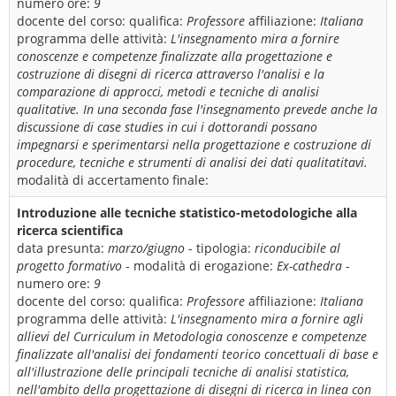
numero ore:
9
docente del corso:
qualifica:
Professore
affiliazione:
Italiana
programma delle attività:
L'insegnamento mira a fornire
conoscenze e competenze finalizzate alla progettazione e
costruzione di disegni di ricerca attraverso l'analisi e la
comparazione di approcci, metodi e tecniche di analisi
qualitative. In una seconda fase l'insegnamento prevede anche la
discussione di case studies in cui i dottorandi possano
impegnarsi e sperimentarsi nella progettazione e costruzione di
procedure, tecniche e strumenti di analisi dei dati qualitatitavi.
modalità di accertamento finale:
Introduzione alle tecniche statistico-metodologiche alla
ricerca scientifica
data presunta:
marzo/giugno
- tipologia:
riconducibile al
progetto formativo
- modalità di erogazione:
Ex-cathedra
-
numero ore:
9
docente del corso:
qualifica:
Professore
affiliazione:
Italiana
programma delle attività:
L'insegnamento mira a fornire agli
allievi del Curriculum in Metodologia conoscenze e competenze
finalizzate all'analisi dei fondamenti teorico concettuali di base e
all'illustrazione delle principali tecniche di analisi statistica,
nell'ambito della progettazione di disegni di ricerca in linea con