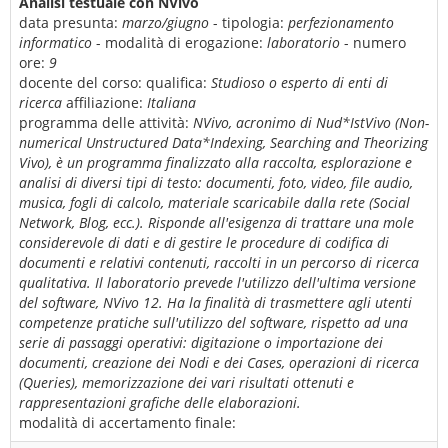
Analisi testuale con NVivo
data presunta:
marzo/giugno
- tipologia:
perfezionamento
informatico
- modalità di erogazione:
laboratorio
- numero
ore:
9
docente del corso:
qualifica:
Studioso o esperto di enti di
ricerca
affiliazione:
Italiana
programma delle attività:
NVivo, acronimo di Nud*IstVivo (Non-
numerical Unstructured Data*Indexing, Searching and Theorizing
Vivo), è un programma finalizzato alla raccolta, esplorazione e
analisi di diversi tipi di testo: documenti, foto, video, file audio,
musica, fogli di calcolo, materiale scaricabile dalla rete (Social
Network, Blog, ecc.). Risponde all'esigenza di trattare una mole
considerevole di dati e di gestire le procedure di codifica di
documenti e relativi contenuti, raccolti in un percorso di ricerca
qualitativa. Il laboratorio prevede l'utilizzo dell'ultima versione
del software, NVivo 12. Ha la finalità di trasmettere agli utenti
competenze pratiche sull'utilizzo del software, rispetto ad una
serie di passaggi operativi: digitazione o importazione dei
documenti, creazione dei Nodi e dei Cases, operazioni di ricerca
(Queries), memorizzazione dei vari risultati ottenuti e
rappresentazioni grafiche delle elaborazioni.
modalità di accertamento finale: