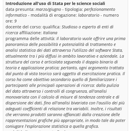
Introduzione all'uso di Stata per le science sociali
data presunta:
marzo/giugno
- tipologia:
perfezionamento
informatico
- modalità di erogazione:
laboratorio
- numero
ore:
9
docente del corso:
qualifica:
Studioso o esperto di enti di
ricerca
affiliazione:
Italiana
programma delle attività:
Il laboratorio vuole offrire una prima
panoramica delle possibilità e potenzialità di trattamento e
analisi statistica dei dati attraverso l'utilizzo del software Stata,
attualmente tra i più diffusi in ambito lavorativo e aziendale. La
struttura del corso è articolata seguendo il doppio binario di
teoria e applicazione pratica; pertanto, ogni argomento trattato
dal punto di vista teorico sarà oggetto di esercitazione pratica. Il
corso ha come obiettivo secondario quello di familiarizzare i
partecipanti alle principali operazioni di ricerca: dalla pulizia
del dato attraverso i controlli di congruenza, all'analisi
monovariata con il calcolo di misure di tendenza centrale e di
dispersione dei dati, fino all'analisi bivariata con l'ausilio dei più
adeguati coefficienti di relazione tra variabili. Inoltre, i risultati
che verranno prodotti saranno affiancati dalla creazione delle
rappresentazioni grafiche più appropriate, in modo tale da poter
coniugare l'esplorazione statistica a quella grafica.