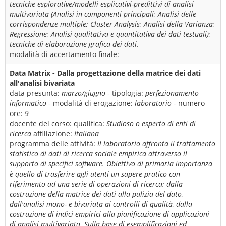
tecniche esplorative/modelli esplicativi-predittivi di analisi
multivariata (Analisi in componenti principali; Analisi delle
corrispondenze multiple; Cluster Analysis; Analisi della Varianza;
Regressione; Analisi qualitativa e quantitativa dei dati testuali);
tecniche di elaborazione grafica dei dati.
modalità di accertamento finale:
Data Matrix - Dalla progettazione della matrice dei dati
all'analisi bivariata
data presunta:
marzo/giugno
- tipologia:
perfezionamento
informatico
- modalità di erogazione:
laboratorio
- numero
ore:
9
docente del corso:
qualifica:
Studioso o esperto di enti di
ricerca
affiliazione:
Italiana
programma delle attività:
Il laboratorio affronta il trattamento
statistico di dati di ricerca sociale empirica attraverso il
supporto di specifici software. Obiettivo di primaria importanza
è quello di trasferire agli utenti un sapere pratico con
riferimento ad una serie di operazioni di ricerca: dalla
costruzione della matrice dei dati alla pulizia del dato,
dall'analisi mono- e bivariata ai controlli di qualità, dalla
costruzione di indici empirici alla pianificazione di applicazioni
di analisi multivariata. Sulla base di esemplificazioni ed