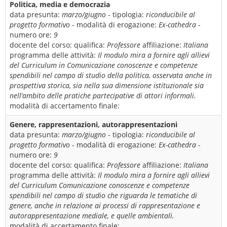
Politica, media e democrazia
data presunta:
marzo/giugno
- tipologia:
riconducibile al
progetto formativo
- modalità di erogazione:
Ex-cathedra
-
numero ore:
9
docente del corso:
qualifica:
Professore
affiliazione:
Italiana
programma delle attività:
Il modulo mira a fornire agli allievi
del Curriculum in Comunicazione conoscenze e competenze
spendibili nel campo di studio della politica, osservata anche in
prospettiva storica, sia nella sua dimensione istituzionale sia
nell’ambito delle pratiche partecipative di attori informali.
modalità di accertamento finale:
Genere, rappresentazioni, autorappresentazioni
data presunta:
marzo/giugno
- tipologia:
riconducibile al
progetto formativo
- modalità di erogazione:
Ex-cathedra
-
numero ore:
9
docente del corso:
qualifica:
Professore
affiliazione:
Italiana
programma delle attività:
Il modulo mira a fornire agli allievi
del Curriculum Comunicazione conoscenze e competenze
spendibili nel campo di studio che riguarda le tematiche di
genere, anche in relazione ai processi di rappresentazione e
autorappresentazione mediale, e quelle ambientali.
modalità di accertamento finale: