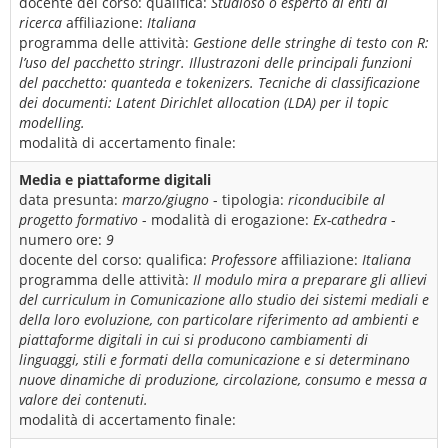
docente del corso:
qualifica:
Studioso o esperto di enti di
ricerca
affiliazione:
Italiana
programma delle attività:
Gestione delle stringhe di testo con R:
l’uso del pacchetto stringr. Illustrazoni delle principali funzioni
del pacchetto: quanteda e tokenizers. Tecniche di classificazione
dei documenti: Latent Dirichlet allocation (LDA) per il topic
modelling.
modalità di accertamento finale:
Media e piattaforme digitali
data presunta:
marzo/giugno
- tipologia:
riconducibile al
progetto formativo
- modalità di erogazione:
Ex-cathedra
-
numero ore:
9
docente del corso:
qualifica:
Professore
affiliazione:
Italiana
programma delle attività:
Il modulo mira a preparare gli allievi
del curriculum in Comunicazione allo studio dei sistemi mediali e
della loro evoluzione, con particolare riferimento ad ambienti e
piattaforme digitali in cui si producono cambiamenti di
linguaggi, stili e formati della comunicazione e si determinano
nuove dinamiche di produzione, circolazione, consumo e messa a
valore dei contenuti.
modalità di accertamento finale: