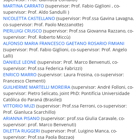
MARTINA CARRATO
(supervisor: Prof. Fabio Giglioni , co-
supervisor: Prof. Aldo Sandulli )
NICOLETTA CASTELLANO
(supervisor: Prof.ssa Gavina Lavagna,
co-supervisor: Prof. Paolo Mezzanotte)
PIERLUIGI CRUSCO
(supervisor: Prof.ssa Giovanna Razzano, co-
supervisor: Prof. Roberto Miccù)
ALFONSO MARIA FRANCESCO GAETANO ROSARIO FIMIANI
(supervisor: Prof. Fabio Giglioni, co-supervisor: Prof. Angelo
Lalli)
DANIELE LEONE
(supervisor: Prof. Marco Benvenuti, co-
supervisor: Prof.ssa Federica Fabrizzi)
ENRICO MARRO
(supervisor: Laura Frosina, co-supervisor:
Francesco Clementi)
GUILHERME MARTELLI MOREIRA
(supervisor: André Folloni, co-
supervisor: Pietro Selicato, joint PhD: Pontifícia Universidade
Católica do Paraná (Brasile))
VITTORIO MUZI
(supervisor: Prof.ssa Ferroni, co-supervisor:
Prof. Gianluca Scarchillo)
ARIANNA PISANO
(supervisor: prof.ssa Giulia Caravale, co-
supervisor: prof. Marco Benvenuti)
DILETTA RUGGERI
(supervisor: Prof. Luigino Manca, co-
supervisor: Prof.ssa Paola Bozzao)