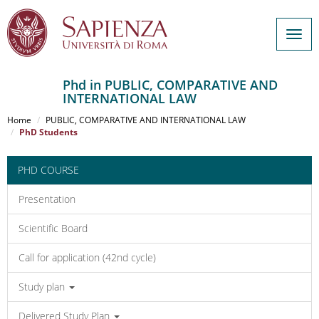
Togg
navig
Phd in PUBLIC, COMPARATIVE AND
INTERNATIONAL LAW
Salta
al
Home
PUBLIC, COMPARATIVE AND INTERNATIONAL LAW
contenuto
PhD Students
principale
PHD COURSE
Presentation
Scientific Board
Call for application (42nd cycle)
Study plan
Delivered Study Plan