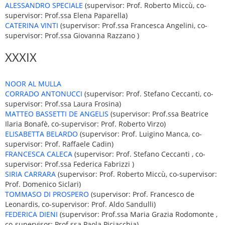
ALESSANDRO SPECIALE
(supervisor: Prof. Roberto Miccù, co-
supervisor: Prof.ssa Elena Paparella)
CATERINA VINTI
(supervisor: Prof.ssa Francesca Angelini, co-
supervisor: Prof.ssa Giovanna Razzano )
XXXIX
NOOR AL MULLA
CORRADO ANTONUCCI
(supervisor: Prof. Stefano Ceccanti, co-
supervisor: Prof.ssa Laura Frosina)
MATTEO BASSETTI DE ANGELIS
(supervisor: Prof.ssa Beatrice
Ilaria Bonafè, co-supervisor: Prof. Roberto Virzo)
ELISABETTA BELARDO
(supervisor: Prof. Luigino Manca, co-
supervisor: Prof. Raffaele Cadin)
FRANCESCA CALECA
(supervisor: Prof. Stefano Ceccanti , co-
supervisor: Prof.ssa Federica Fabrizzi )
SIRIA CARRARA
(supervisor: Prof. Roberto Miccù, co-supervisor:
Prof. Domenico Siclari)
TOMMASO DI PROSPERO
(supervisor: Prof. Francesco de
Leonardis, co-supervisor: Prof. Aldo Sandulli)
FEDERICA DIENI
(supervisor: Prof.ssa Maria Grazia Rodomonte ,
co-supervisor: Prof.ssa Paola Piciacchia)