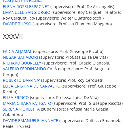
PASQUALE ROSANIA
ELENA ROSSI ESPAGNET
(supervisore: Prof. De Arcangelis)
EMANUELE SANGIORGIO
(supervisore: Roy Cerqueti, relatore:
Roy Cerqueti, co-supervisore: Walter Quattrociocchi)
DAVIDE TURSO
(supervisore: Prof.ssa Filomena Maggino)
XXXVII
FADIA ALJAMAL
(supervisore: Prof. Giuseppe Ricotta)
NEGAR BAHADORI
(supervisore: Prof.ssa Luisa De Vita)
RICHARD BOURELLY
(supervisore: Prof. Orazio Giancola)
VALERIO FERDINANDO CALÀ
(supervisore: Prof. Augusto
Cerqua)
ROBERTO DAFFINA'
(supervisore: Prof. Roy Cerqueti)
ELISA CRISTINA DE CARVALHO
(supervisore: Prof. Giuseppe
Ricotta)
ELISA ERRICO
(supervisore: Prof.ssa Luisa De Vita)
MARIA CHIARA FATIGATO
(supervisore: Prof. Giuseppe Ricotta)
SERENA FIORLETTA
(supervisore: Prof.ssa Maria Grazia
Galantino)
DAVIDE EMANUELE IANNACE
(supervisore: Dott.ssa Emanuela
Reale - IrCres)