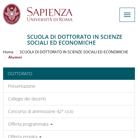
Togg
navig
SCUOLA DI DOTTORATO IN SCIENZE
SOCIALI ED ECONOMICHE
Salta
al
Home
SCUOLA DI DOTTORATO IN SCIENZE SOCIALI ED ECONOMICHE
contenuto
Alumni
principale
DOTTORATO
Presentazione
Collegio dei docenti
Concorso di ammissione 42° ciclo
Offerta programmata
Offerta erogata