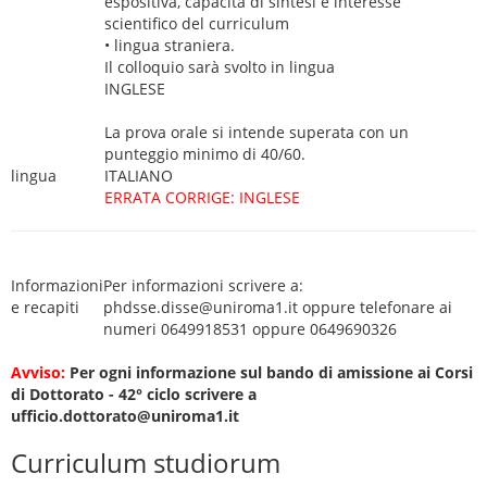
espositiva, capacità di sintesi e interesse
scientifico del curriculum
• lingua straniera.
Il colloquio sarà svolto in lingua
INGLESE
La prova orale si intende superata con un
punteggio minimo di 40/60.
lingua
ITALIANO
ERRATA CORRIGE: INGLESE
Informazioni
Per informazioni scrivere a:
e recapiti
phdsse.disse@uniroma1.it oppure telefonare ai
numeri 0649918531 oppure 0649690326
Avviso:
Per ogni informazione sul bando di amissione ai Corsi
di Dottorato - 42° ciclo scrivere a
ufficio.dottorato@uniroma1.it
Curriculum studiorum