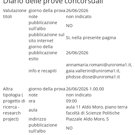
Diario delle prove concorsuali
Valutazione
giorno della prova
26/06/2026
titoli
note
non indicato
pubblicazione
NO
sull'albo
pubblicazione sul
SI, nella presente pagina
sito internet
giorno della
pubblicazione
26/06/2026
esito
annamaria.romani@uniroma1.it,
info e recapiti
gaia.vallerini@uniroma1.it,
phdsse.disse@uniroma1.it
Altra
giorno della prova
26/06/2026 1.00.00
tipologia (
note
non indicato
progetto di
ora
09:00
ricerca -
aula 11 Aldo Moro, piano terra
aula
research
facoltà di Scienze Politiche
project)
indirizzo
Piazzale Aldo Moro, 5
pubblicazione
NO
sull'albo