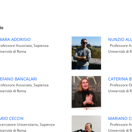
io
IARA ADORISIO
NUNZIO AL
ofessore Associato, Sapienza
Professore As
iversità di Roma
Università di
TEFANO BANCALARI
CATERINA B
ofessore Associato, Sapienza
Professore Or
iversità di Roma
Università di
RIO CECCHI
MARIANO C
cercatore Universitario, Sapienza
Professore As
iversità di Roma
Università di