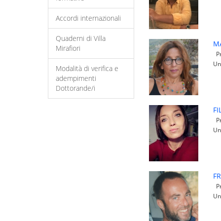
Accordi internazionali
Quaderni di Villa
M
Mirafiori
Pr
Un
Modalità di verifica e
adempimenti
Dottorande/i
F
Pr
Un
F
Pr
Un