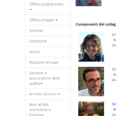
Offerta programmata
Offerta erogata
Componenti del colleg
Seminari
CH
Pr
Dottorandi
Un
Alumni
Relazione Annuale
S
Gestione e
Pr
assicurazione della
Un
qualità
Archivio concorsi
DA
Altre attività
scientifiche e
Ri
formative
Un