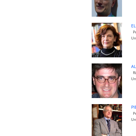
EL
Pr
Un
AL
Ri
Un
PI
Pr
Un