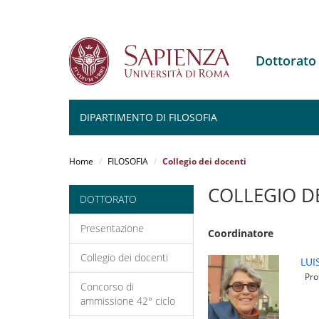
Dottorato
DIPARTIMENTO DI FILOSOFIA
Salta
al
Home
FILOSOFIA
Collegio dei docenti
contenuto
principale
COLLEGIO D
DOTTORATO
Presentazione
Coordinatore
Collegio dei docenti
LUI
Prof
Concorso di
ammissione 42° ciclo