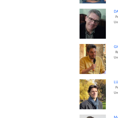
DA
Pr
Un
GI
Ri
Un
L
Pr
Un
M