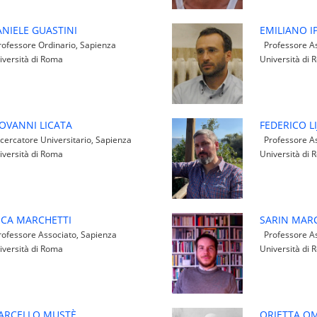
NIELE GUASTINI
EMILIANO IP
ofessore Ordinario, Sapienza
Professore As
iversità di Roma
Università di
OVANNI LICATA
FEDERICO LI
cercatore Universitario, Sapienza
Professore As
iversità di Roma
Università di
UCA MARCHETTI
SARIN MAR
ofessore Associato, Sapienza
Professore As
iversità di Roma
Università di
ARCELLO MUSTÈ
ORIETTA O