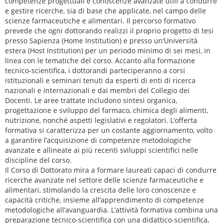
competenze progettuali e conoscenze avanzate utili a condurre
e gestire ricerche, sia di base che applicate, nel campo delle
scienze farmaceutiche e alimentari. Il percorso formativo
prevede che ogni dottorando realizzi il proprio progetto di tesi
presso Sapienza (Home Institution) e presso un’Università
estera (Host Institution) per un periodo minimo di sei mesi, in
linea con le tematiche del corso. Accanto alla formazione
tecnico-scientifica, i dottorandi parteciperanno a corsi
istituzionali e seminari tenuti da esperti di enti di ricerca
nazionali e internazionali e dai membri del Collegio dei
Docenti. Le aree trattate includono sintesi organica,
progettazione e sviluppo del farmaco, chimica degli alimenti,
nutrizione, nonché aspetti legislativi e regolatori. L’offerta
formativa si caratterizza per un costante aggiornamento, volto
a garantire l’acquisizione di competenze metodologiche
avanzate e allineate ai più recenti sviluppi scientifici nelle
discipline del corso.
Il Corso di Dottorato mira a formare laureati capaci di condurre
ricerche avanzate nel settore delle scienze farmaceutiche e
alimentari, stimolando la crescita delle loro conoscenze e
capacità critiche, insieme all’apprendimento di competenze
metodologiche all’avanguardia. L’attività formativa combina una
preparazione tecnico-scientifica con una didattico-scientifica,