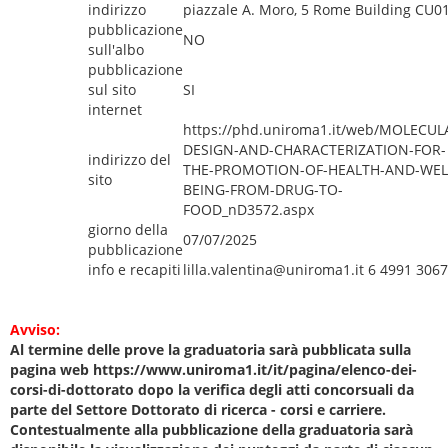
indirizzo
piazzale A. Moro, 5 Rome Building CU0
pubblicazione
NO
sull'albo
pubblicazione
sul sito
SI
internet
https://phd.uniroma1.it/web/MOLECUL
DESIGN-AND-CHARACTERIZATION-FOR-
indirizzo del
THE-PROMOTION-OF-HEALTH-AND-WEL
sito
BEING-FROM-DRUG-TO-
FOOD_nD3572.aspx
giorno della
07/07/2025
pubblicazione
info e recapiti
lilla.valentina@uniroma1.it 6 4991 3067
Avviso:
Al termine delle prove la graduatoria sarà pubblicata sulla
pagina web https://www.uniroma1.it/it/pagina/elenco-dei-
corsi-di-dottorato dopo la verifica degli atti concorsuali da
parte del Settore Dottorato di ricerca - corsi e carriere.
Contestualmente alla pubblicazione della graduatoria sarà