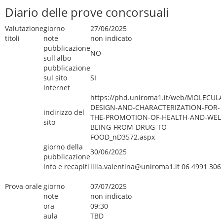
Diario delle prove concorsuali
Valutazione
giorno
27/06/2025
titoli
note
non indicato
pubblicazione
NO
sull'albo
pubblicazione
sul sito
SI
internet
https://phd.uniroma1.it/web/MOLECUL
DESIGN-AND-CHARACTERIZATION-FOR-
indirizzo del
THE-PROMOTION-OF-HEALTH-AND-WEL
sito
BEING-FROM-DRUG-TO-
FOOD_nD3572.aspx
giorno della
30/06/2025
pubblicazione
info e recapiti
lilla.valentina@uniroma1.it 06 4991 30
Prova orale
giorno
07/07/2025
note
non indicato
ora
09:30
aula
TBD