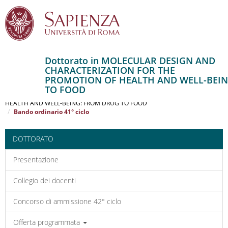
Dottorato in MOLECULAR DESIGN AND
CHARACTERIZATION FOR THE
Salta
PROMOTION OF HEALTH AND WELL-BEI
al
Home
TO FOOD
contenuto
MOLECULAR DESIGN AND CHARACTERIZATION FOR THE PROMOTION OF
HEALTH AND WELL-BEING: FROM DRUG TO FOOD
principale
Bando ordinario 41° ciclo
DOTTORATO
Presentazione
Collegio dei docenti
Concorso di ammissione 42° ciclo
Offerta programmata