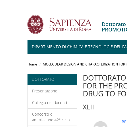
Dottorat
PROMOTIO
DIPARTIMENTO DI CHIMICA E TECNOLOGIE DEL 
Salta
al
Home
MOLECULAR DESIGN AND CHARACTERIZATION FOR 
contenuto
principale
DOTTORATO 
DOTTORATO
FOR THE PR
Presentazione
DRUG TO F
Collegio dei docenti
XLII
Concorso di
ammissione 42° ciclo
BE