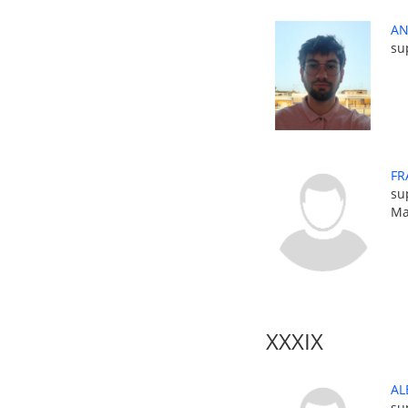
AN
su
FR
su
Ma
XXXIX
AL
su