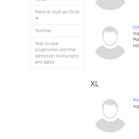
Piano di studi aa 25/26
LU
TeaTime
su
Po
Year-to-year
re
progression and final
admission instructions
and dates
XL
YU
su