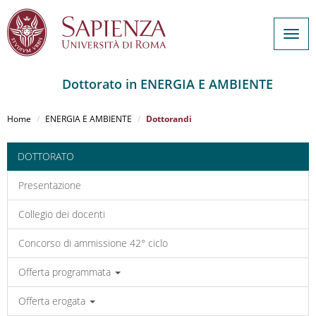
Togg
navig
Dottorato in ENERGIA E AMBIENTE
Salta
al
Home
ENERGIA E AMBIENTE
Dottorandi
contenuto
principale
DOTTORATO
Presentazione
Collegio dei docenti
Concorso di ammissione 42° ciclo
Offerta programmata
Offerta erogata