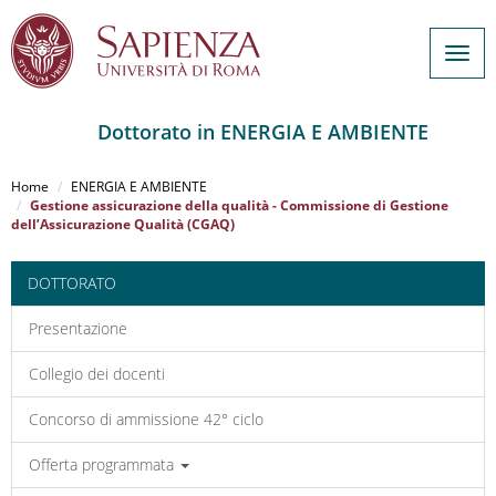
Togg
navig
Dottorato in ENERGIA E AMBIENTE
Salta
al
Home
ENERGIA E AMBIENTE
contenuto
Gestione assicurazione della qualità - Commissione di Gestione
dell’Assicurazione Qualità (CGAQ)
principale
DOTTORATO
Presentazione
Collegio dei docenti
Concorso di ammissione 42° ciclo
Offerta programmata