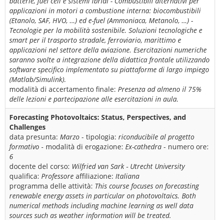
batterie, fuel cell e sistemi ibridi - Combustibili alternativi per
applicazioni in motori a combustione interna: biocombustibili
(Etanolo, SAF, HVO, …) ed e-fuel (Ammoniaca, Metanolo, …) -
Tecnologie per la mobilità sostenibile. Soluzioni tecnologiche e
smart per il trasporto stradale, ferroviario, marittimo e
applicazioni nel settore della aviazione. Esercitazioni numeriche
saranno svolte a integrazione della didattica frontale utilizzando
software specifico implementato su piattaforme di largo impiego
(Matlab/Simulink).
modalità di accertamento finale:
Presenza ad almeno il 75%
delle lezioni e partecipazione alle esercitazioni in aula.
Forecasting Photovoltaics: Status, Perspectives, and
Challenges
data presunta:
Marzo
- tipologia:
riconducibile al progetto
formativo
- modalità di erogazione:
Ex-cathedra
- numero ore:
6
docente del corso:
Wilfried van Sark - Utrecht University
qualifica:
Professore
affiliazione:
Italiana
programma delle attività:
This course focuses on forecasting
renewable energy assets in particular on photovoltaics. Both
numerical methods including machine learning as well data
sources such as weather information will be treated.