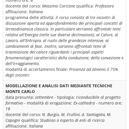
numero ore:
6
docente del corso:
Massimo Corcione
qualifica:
Professore
affiliazione:
Italiana
programma delle attività:
Il corso consiste di tre incontri di
discussione aperta ed approfondimento dei principali concetti di
termodinamica classica. In particolare verranno affrontati temi
relativi all'Energia (nelle sue diverse declinazioni), al Calore, al
Lavoro, all'Entropia, al ruolo delle grandezze intensive, ai
cambiamenti di fase. Inoltre, saranno affrontati temi di
trasmissione del calore riguardanti i principali aspetti
fenomenologici caratteristici della conduzione, della convezione e
dell'irraggiamento.
modalità di accertamento finale:
Presenza ad almeno il 75%
degli incontri
MODELLAZIONE E ANALISI DATI MEDIANTE TECNICHE
MONTE CARLO
data presunta:
settembre
- tipologia:
riconducibile al progetto
formativo
- modalità di erogazione:
Ex-cathedra
- numero ore:
18
docente del corso:
N. Burgio, M. Frullini, A. Santagata, M.
Capogni
qualifica:
Studioso o esperto di enti di ricerca
affiliazione:
Italiana