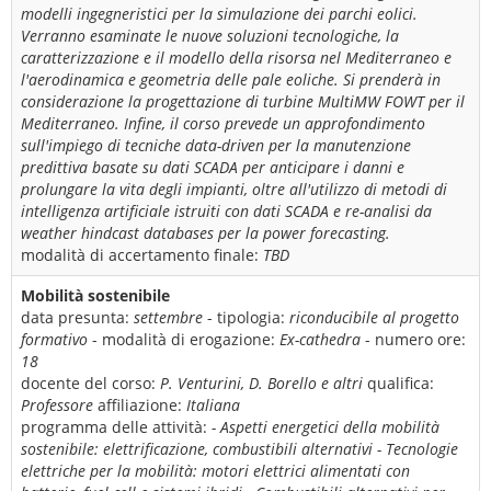
modelli ingegneristici per la simulazione dei parchi eolici.
Verranno esaminate le nuove soluzioni tecnologiche, la
caratterizzazione e il modello della risorsa nel Mediterraneo e
l'aerodinamica e geometria delle pale eoliche. Si prenderà in
considerazione la progettazione di turbine MultiMW FOWT per il
Mediterraneo. Infine, il corso prevede un approfondimento
sull'impiego di tecniche data-driven per la manutenzione
predittiva basate su dati SCADA per anticipare i danni e
prolungare la vita degli impianti, oltre all'utilizzo di metodi di
intelligenza artificiale istruiti con dati SCADA e re-analisi da
weather hindcast databases per la power forecasting.
modalità di accertamento finale:
TBD
Mobilità sostenibile
data presunta:
settembre
- tipologia:
riconducibile al progetto
formativo
- modalità di erogazione:
Ex-cathedra
- numero ore:
18
docente del corso:
P. Venturini, D. Borello e altri
qualifica:
Professore
affiliazione:
Italiana
programma delle attività:
- Aspetti energetici della mobilità
sostenibile: elettrificazione, combustibili alternativi - Tecnologie
elettriche per la mobilità: motori elettrici alimentati con