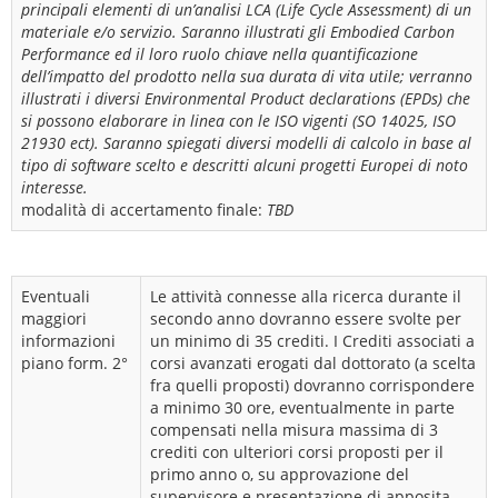
principali elementi di un’analisi LCA (Life Cycle Assessment) di un
materiale e/o servizio. Saranno illustrati gli Embodied Carbon
Performance ed il loro ruolo chiave nella quantificazione
dell’impatto del prodotto nella sua durata di vita utile; verranno
illustrati i diversi Environmental Product declarations (EPDs) che
si possono elaborare in linea con le ISO vigenti (SO 14025, ISO
21930 ect). Saranno spiegati diversi modelli di calcolo in base al
tipo di software scelto e descritti alcuni progetti Europei di noto
interesse.
modalità di accertamento finale:
TBD
Eventuali
Le attività connesse alla ricerca durante il
maggiori
secondo anno dovranno essere svolte per
informazioni
un minimo di 35 crediti. I Crediti associati a
piano form. 2°
corsi avanzati erogati dal dottorato (a scelta
fra quelli proposti) dovranno corrispondere
a minimo 30 ore, eventualmente in parte
compensati nella misura massima di 3
crediti con ulteriori corsi proposti per il
primo anno o, su approvazione del
supervisore e presentazione di apposita