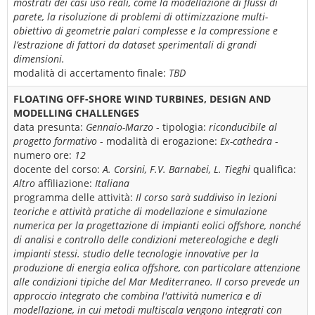
mostrati dei casi uso reali, come la modellazione di flussi di
parete, la risoluzione di problemi di ottimizzazione multi-
obiettivo di geometrie palari complesse e la compressione e
l’estrazione di fattori da dataset sperimentali di grandi
dimensioni.
modalità di accertamento finale:
TBD
FLOATING OFF-SHORE WIND TURBINES, DESIGN AND
MODELLING CHALLENGES
data presunta:
Gennaio-Marzo
- tipologia:
riconducibile al
progetto formativo
- modalità di erogazione:
Ex-cathedra
-
numero ore:
12
docente del corso:
A. Corsini, F.V. Barnabei, L. Tieghi
qualifica:
Altro
affiliazione:
Italiana
programma delle attività:
Il corso sarà suddiviso in lezioni
teoriche e attività pratiche di modellazione e simulazione
numerica per la progettazione di impianti eolici offshore, nonché
di analisi e controllo delle condizioni metereologiche e degli
impianti stessi. studio delle tecnologie innovative per la
produzione di energia eolica offshore, con particolare attenzione
alle condizioni tipiche del Mar Mediterraneo. Il corso prevede un
approccio integrato che combina l'attività numerica e di
modellazione, in cui metodi multiscala vengono integrati con