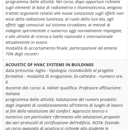
programma delle attività:
Nel corso, dopo opportuni richiami
sugli elementi di base di radiometria e illuminotecnica, vengono
trattati argomenti relativi alle nuove conoscenze sugli effetti non
visivi della radiazione luminosa, al ruolo della luce blu, agli
effetti oggi conosciuti sul sistema circadiano, ai metodi di
indagine sperimentale e numerico oggi normalmente impiegate,
e alle attività di ricerca a livello nazionale e internazionale
attualemente in essere.
modalità di accertamento finale:
partecipazione ad almeno
70% degli incontri
ACOUSTIC OF HVAC SYSTEMS IN BUILDINGS
data presunta:
luglio
- tipologia:
riconducibile al progetto
formativo
- modalità di erogazione:
Ex-cathedra
- numero ore:
6
docente del corso:
A. Vallati
qualifica:
Professore
affiliazione:
Italiana
programma delle attività:
Valutazione del rumore prodotto
dagli impianti di condizionamento all'interno di luoghi di lavoro
ai fini della valutazione del comfort. Approccio teorico e
numerico con particolare riferimento alle valutazioni proposte
dai vari protocolli di certificazione dell'edificio. NOTA: Essendo
un corso avanzato di acustica si richiede allo studente le