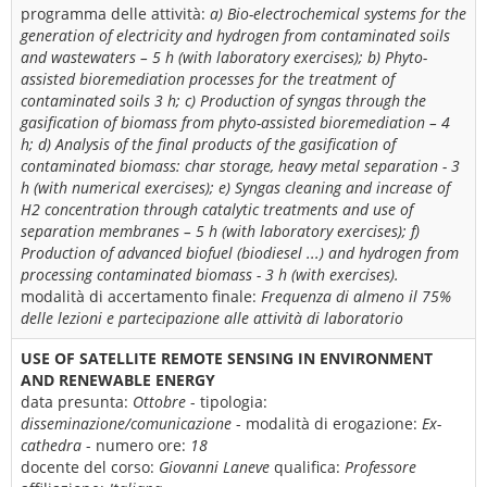
programma delle attività:
a) Bio-electrochemical systems for the
generation of electricity and hydrogen from contaminated soils
and wastewaters – 5 h (with laboratory exercises); b) Phyto-
assisted bioremediation processes for the treatment of
contaminated soils 3 h; c) Production of syngas through the
gasification of biomass from phyto-assisted bioremediation – 4
h; d) Analysis of the final products of the gasification of
contaminated biomass: char storage, heavy metal separation - 3
h (with numerical exercises); e) Syngas cleaning and increase of
H2 concentration through catalytic treatments and use of
separation membranes – 5 h (with laboratory exercises); f)
Production of advanced biofuel (biodiesel ...) and hydrogen from
processing contaminated biomass - 3 h (with exercises).
modalità di accertamento finale:
Frequenza di almeno il 75%
delle lezioni e partecipazione alle attività di laboratorio
USE OF SATELLITE REMOTE SENSING IN ENVIRONMENT
AND RENEWABLE ENERGY
data presunta:
Ottobre
- tipologia:
disseminazione/comunicazione
- modalità di erogazione:
Ex-
cathedra
- numero ore:
18
docente del corso:
Giovanni Laneve
qualifica:
Professore