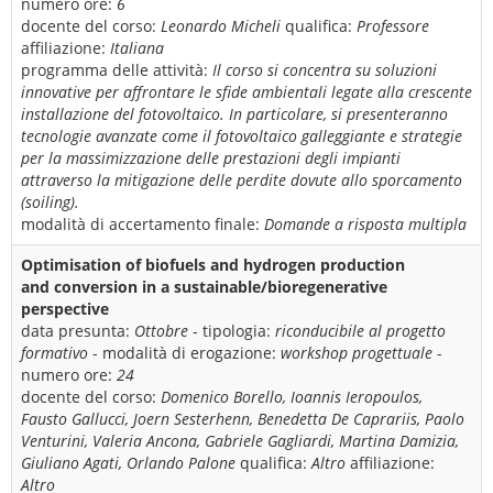
numero ore:
6
docente del corso:
Leonardo Micheli
qualifica:
Professore
affiliazione:
Italiana
programma delle attività:
Il corso si concentra su soluzioni
innovative per affrontare le sfide ambientali legate alla crescente
installazione del fotovoltaico. In particolare, si presenteranno
tecnologie avanzate come il fotovoltaico galleggiante e strategie
per la massimizzazione delle prestazioni degli impianti
attraverso la mitigazione delle perdite dovute allo sporcamento
(soiling).
modalità di accertamento finale:
Domande a risposta multipla
Optimisation of biofuels and hydrogen production
and conversion in a sustainable/bioregenerative
perspective
data presunta:
Ottobre
- tipologia:
riconducibile al progetto
formativo
- modalità di erogazione:
workshop progettuale
-
numero ore:
24
docente del corso:
Domenico Borello, Ioannis Ieropoulos,
Fausto Gallucci, Joern Sesterhenn, Benedetta De Caprariis, Paolo
Venturini, Valeria Ancona, Gabriele Gagliardi, Martina Damizia,
Giuliano Agati, Orlando Palone
qualifica:
Altro
affiliazione:
Altro