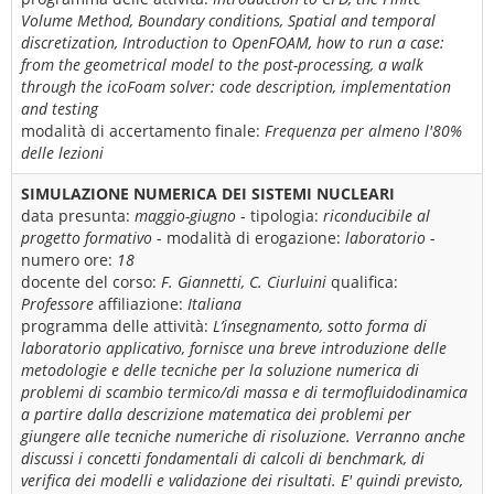
Volume Method, Boundary conditions, Spatial and temporal
discretization, Introduction to OpenFOAM, how to run a case:
from the geometrical model to the post-processing, a walk
through the icoFoam solver: code description, implementation
and testing
modalità di accertamento finale:
Frequenza per almeno l'80%
delle lezioni
SIMULAZIONE NUMERICA DEI SISTEMI NUCLEARI
data presunta:
maggio-giugno
- tipologia:
riconducibile al
progetto formativo
- modalità di erogazione:
laboratorio
-
numero ore:
18
docente del corso:
F. Giannetti, C. Ciurluini
qualifica:
Professore
affiliazione:
Italiana
programma delle attività:
L’insegnamento, sotto forma di
laboratorio applicativo, fornisce una breve introduzione delle
metodologie e delle tecniche per la soluzione numerica di
problemi di scambio termico/di massa e di termofluidodinamica
a partire dalla descrizione matematica dei problemi per
giungere alle tecniche numeriche di risoluzione. Verranno anche
discussi i concetti fondamentali di calcoli di benchmark, di
verifica dei modelli e validazione dei risultati. E' quindi previsto,