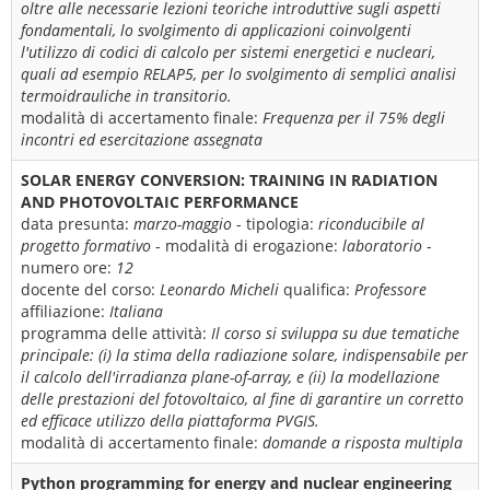
oltre alle necessarie lezioni teoriche introduttive sugli aspetti
fondamentali, lo svolgimento di applicazioni coinvolgenti
l'utilizzo di codici di calcolo per sistemi energetici e nucleari,
quali ad esempio RELAP5, per lo svolgimento di semplici analisi
termoidrauliche in transitorio.
modalità di accertamento finale:
Frequenza per il 75% degli
incontri ed esercitazione assegnata
SOLAR ENERGY CONVERSION: TRAINING IN RADIATION
AND PHOTOVOLTAIC PERFORMANCE
data presunta:
marzo-maggio
- tipologia:
riconducibile al
progetto formativo
- modalità di erogazione:
laboratorio
-
numero ore:
12
docente del corso:
Leonardo Micheli
qualifica:
Professore
affiliazione:
Italiana
programma delle attività:
Il corso si sviluppa su due tematiche
principale: (i) la stima della radiazione solare, indispensabile per
il calcolo dell'irradianza plane-of-array, e (ii) la modellazione
delle prestazioni del fotovoltaico, al fine di garantire un corretto
ed efficace utilizzo della piattaforma PVGIS.
modalità di accertamento finale:
domande a risposta multipla
Python programming for energy and nuclear engineering