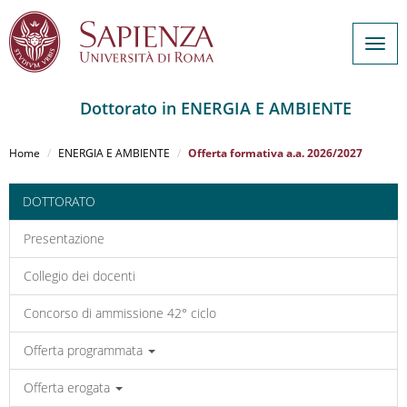
Togg
navig
Dottorato in ENERGIA E AMBIENTE
Salta
al
Home
ENERGIA E AMBIENTE
Offerta formativa a.a. 2026/2027
contenuto
principale
DOTTORATO
Presentazione
Collegio dei docenti
Concorso di ammissione 42° ciclo
Offerta programmata
Offerta erogata