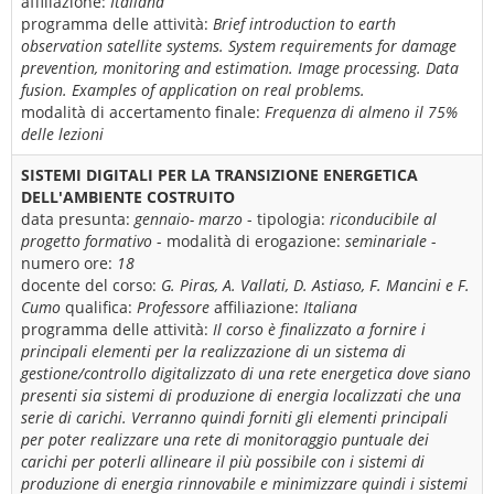
affiliazione:
Italiana
programma delle attività:
Brief introduction to earth
observation satellite systems. System requirements for damage
prevention, monitoring and estimation. Image processing. Data
fusion. Examples of application on real problems.
modalità di accertamento finale:
Frequenza di almeno il 75%
delle lezioni
SISTEMI DIGITALI PER LA TRANSIZIONE ENERGETICA
DELL'AMBIENTE COSTRUITO
data presunta:
gennaio- marzo
- tipologia:
riconducibile al
progetto formativo
- modalità di erogazione:
seminariale
-
numero ore:
18
docente del corso:
G. Piras, A. Vallati, D. Astiaso, F. Mancini e F.
Cumo
qualifica:
Professore
affiliazione:
Italiana
programma delle attività:
Il corso è finalizzato a fornire i
principali elementi per la realizzazione di un sistema di
gestione/controllo digitalizzato di una rete energetica dove siano
presenti sia sistemi di produzione di energia localizzati che una
serie di carichi. Verranno quindi forniti gli elementi principali
per poter realizzare una rete di monitoraggio puntuale dei
carichi per poterli allineare il più possibile con i sistemi di
produzione di energia rinnovabile e minimizzare quindi i sistemi