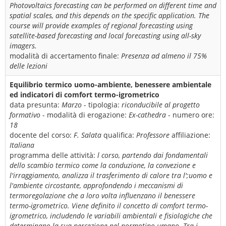
Photovoltaics forecasting can be performed on different time and
spatial scales, and this depends on the specific application. The
course will provide examples of regional forecasting using
satellite-based forecasting and local forecasting using all-sky
imagers.
modalità di accertamento finale:
Presenza ad almeno il 75%
delle lezioni
Equilibrio termico uomo-ambiente, benessere ambientale
ed indicatori di comfort termo-igrometrico
data presunta:
Marzo
- tipologia:
riconducibile al progetto
formativo
- modalità di erogazione:
Ex-cathedra
- numero ore:
18
docente del corso:
F. Salata
qualifica:
Professore
affiliazione:
Italiana
programma delle attività:
l corso, partendo dai fondamentali
dello scambio termico come la conduzione, la convezione e
l'irraggiamento, analizza il trasferimento di calore tra l';uomo e
l'ambiente circostante, approfondendo i meccanismi di
termoregolazione che a loro volta influenzano il benessere
termo-igrometrico. Viene definito il concetto di comfort termo-
igrometrico, includendo le variabili ambientali e fisiologiche che
determinano la sua percezione nel normotipo umano. Tra i