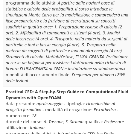
programma delle attività:
A partire dalle nozioni base di
statistica e calcolo delle probabilità, il corso introduce le
simulazioni Monte Carlo per la modellazione e comprenderà una
fase preparatoria e la fruizione di esercitazioni su concetti
suddivisi in quattro aree: 1. Preparazione risorse di calcolo (2
ore). 2. Affidabilità di componenti e sistemi (4 ore). 3. Analisi
delle incertezze (4 ore). 4. Trasporto nella materia da sorgenti di
particelle e ioni a bassa energia (4 ore). 5. Trasporto nella
materia da sorgenti di particelle e ioni ad alta energia (4 ore).
Strumenti di calcolo: Matlab/Octave, FLUKA, GEANT4. Preliminare
al corso un helpdesk per assistere I dottorandi nella richiesta di
licenza FLUKA/GEANT4 al CERN e installazione su windows/linux.
modalità di accertamento finale:
Frequenza per almeno l'80%
delle lezioni
Practical CFD: A Step-by-Step Guide to Computational Fluid
Dynamics with OpenFOAM
data presunta:
aprile-maggio
- tipologia:
riconducibile al
progetto formativo
- modalità di erogazione:
Ex-cathedra
-
numero ore:
18
docente del corso:
A. Tassone, S. Siriano
qualifica:
Professore
affiliazione:
Italiana
programma delle attività:
Introduction to CFD, the Finite