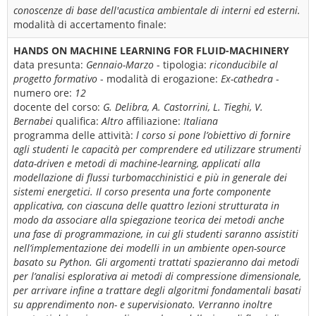
conoscenze di base dell'acustica ambientale di interni ed esterni.
modalità di accertamento finale:
HANDS ON MACHINE LEARNING FOR FLUID-MACHINERY
data presunta:
Gennaio-Marzo
- tipologia:
riconducibile al
progetto formativo
- modalità di erogazione:
Ex-cathedra
-
numero ore:
12
docente del corso:
G. Delibra, A. Castorrini, L. Tieghi, V.
Bernabei
qualifica:
Altro
affiliazione:
Italiana
programma delle attività:
l corso si pone l’obiettivo di fornire
agli studenti le capacità per comprendere ed utilizzare strumenti
data-driven e metodi di machine-learning, applicati alla
modellazione di flussi turbomacchinistici e più in generale dei
sistemi energetici. Il corso presenta una forte componente
applicativa, con ciascuna delle quattro lezioni strutturata in
modo da associare alla spiegazione teorica dei metodi anche
una fase di programmazione, in cui gli studenti saranno assistiti
nell’implementazione dei modelli in un ambiente open-source
basato su Python. Gli argomenti trattati spazieranno dai metodi
per l’analisi esplorativa ai metodi di compressione dimensionale,
per arrivare infine a trattare degli algoritmi fondamentali basati
su apprendimento non- e supervisionato. Verranno inoltre