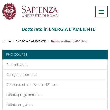
Togg
navig
Dottorato in ENERGIA E AMBIENTE
Salta
al
Home
ENERGIA E AMBIENTE
Bando ordinario 40° ciclo
contenuto
principale
PHD COURSE
Presentazione
Collegio dei docenti
Concorso di ammissione 42° ciclo
Offerta programmata
Offerta erogata