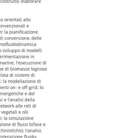
costruito; elaborare
o orientati allo
convenzionali e
er la pianificazione
di conversione, delle
ermofluidodinamica
o sviluppo di modelli
perimentazione in
marine; l'esecuzione di
ione di biomasse legnose
lota di sistemi di
; la modellazione di
nti on- e off-grid; lo
 energetiche e del
 e l'analisi della
etwork alle reti di
vegetali e olii
e; la simulazione
ione di flussi bifase e
nistiche); l'analisi,
interazione fluido-