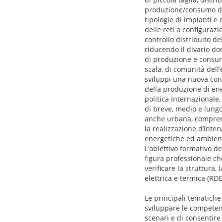
produzione/consumo di e
tipologie di impianti e
delle reti a configuraz
controllo distribuito d
riducendo il divario do
di produzione e consumo
scala, di comunità dell’e
sviluppi una nuova con
della produzione di ene
politica internazionale,
di breve, medio e lungo
anche urbana, comprende
la realizzazione d’inter
energetiche ed ambiental
L’obiettivo formativo d
figura professionale che
verificare la struttura,
elettrica e termica (RDE
Le principali tematiche
sviluppare le competenz
scenari e di consentire 