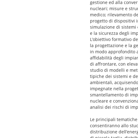
gestione ed alla convers
nucleari; misure e stru
medico; rilevamento del
progetto di dispositiv
simulazione di sistemi c
e la sicurezza degli imp
L’obiettivo formativo d
la progettazione e la g
in modo approfondito an
affidabilità degli impi
di affrontare, con elev
studio di modelli e met
tipiche dei sistemi e d
ambientali, acquisendo
impegnate nella progett
smantellamento di impia
nucleare e convenzionale
analisi dei rischi di im
Le principali tematiche
consentiranno allo stu
distribuzione dell’energ
di piccola taglia, distr