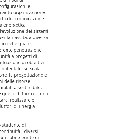
onfigurazioni e
 di auto-organizzazione
colli di comunicazione e
a energetica,
l’evoluzione dei sistemi
er la nascita, a diversa
rno delle quali si
oerente penetrazione
nità a progetti di
viduazione di obiettivi
ambientale, su scala
one, la progettazione e
hi delle risorse
mobilità sostenibile.
 è quello di formare una
tare, realizzare e
duttori di Energia
o studente di
ontinuità i diversi
inunciabile punto di