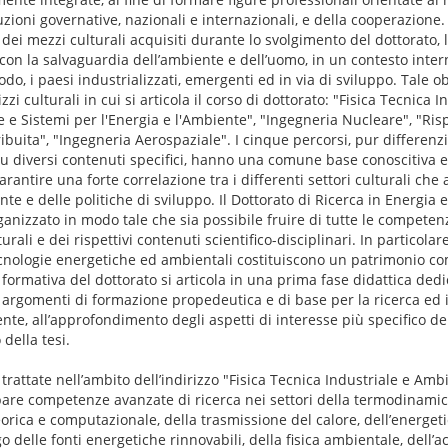
tuzioni governative, nazionali e internazionali, e della cooperazione
dei mezzi culturali acquisiti durante lo svolgimento del dottorato, l
con la salvaguardia dell’ambiente e dell’uomo, in un contesto inte
odo, i paesi industrializzati, emergenti ed in via di sviluppo. Tale o
zi culturali in cui si articola il corso di dottorato: "Fisica Tecnica 
 e Sistemi per l'Energia e l'Ambiente", "Ingegneria Nucleare", "Ri
buita", "Ingegneria Aerospaziale". I cinque percorsi, pur differenzi
 diversi contenuti specifici, hanno una comune base conoscitiva e,
rantire una forte correlazione tra i differenti settori culturali che
ente e delle politiche di sviluppo. Il Dottorato di Ricerca in Energi
ganizzato in modo tale che sia possibile fruire di tutte le competen
turali e dei rispettivi contenuti scientifico-disciplinari. In particola
ecnologie energetiche ed ambientali costituiscono un patrimonio com
 formativa del dottorato si articola in una prima fase didattica ded
argomenti di formazione propedeutica e di base per la ricerca ed i
ente, all’approfondimento degli aspetti di interesse più specifico dei
 della tesi.
 trattate nell’ambito dell’indirizzo "Fisica Tecnica Industriale e Am
pare competenze avanzate di ricerca nei settori della termodinamica
rica e computazionale, della trasmissione del calore, dell’energetic
go delle fonti energetiche rinnovabili, della fisica ambientale, dell’a