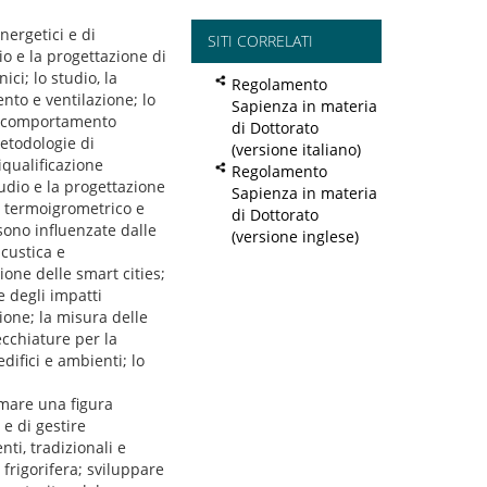
nergetici e di
SITI CORRELATI
io e la progettazione di
ci; lo studio, la
Regolamento
nto e ventilazione; lo
Sapienza in materia
del comportamento
di Dottorato
etodologie di
(versione italiano)
iqualificazione
Regolamento
tudio e la progettazione
Sapienza in materia
re termoigrometrico e
di Dottorato
 sono influenzate dalle
(versione inglese)
acustica e
ione delle smart cities;
e degli impatti
zione; la misura delle
cchiature per la
difici e ambienti; lo
ormare una figura
 e di gestire
nti, tradizionali e
 frigorifera; sviluppare