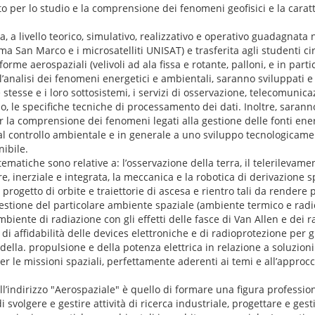
to per lo studio e la comprensione dei fenomeni geofisici e la carat
a, a livello teorico, simulativo, realizzativo e operativo guadagnata
ma San Marco e i microsatelliti UNISAT) e trasferita agli studenti cir
aforme aerospaziali (velivoli ad ala fissa e rotante, palloni, e in parti
’analisi dei fenomeni energetici e ambientali, saranno sviluppati e
e stesse e i loro sottosistemi, i servizi di osservazione, telecomuni
, le specifiche tecniche di processamento dei dati. Inoltre, sarann
la comprensione dei fenomeni legati alla gestione delle fonti ener
 al controllo ambientale e in generale a uno sviluppo tecnologicam
ibile.
ematiche sono relative a: l’osservazione della terra, il telerilevame
re, inerziale e integrata, la meccanica e la robotica di derivazione 
 progetto di orbite e traiettorie di ascesa e rientro tali da rendere pi
 gestione del particolare ambiente spaziale (ambiente termico e radio
mbiente di radiazione con gli effetti delle fasce di Van Allen e dei ra
i affidabilità delle devices elettroniche e di radioprotezione per g
 della. propulsione e della potenza elettrica in relazione a soluzion
 per le missioni spaziali, perfettamente aderenti ai temi e all’approcc
ell’indirizzo "Aerospaziale" è quello di formare una figura professi
i svolgere e gestire attività di ricerca industriale, progettare e gest