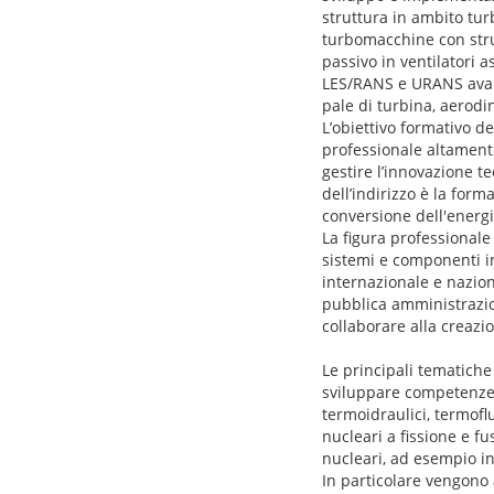
struttura in ambito tur
turbomacchine con strum
passivo in ventilatori as
LES/RANS e URANS avanz
pale di turbina, aerodi
L’obiettivo formativo d
professionale altamente 
gestire l’innovazione t
dell’indirizzo è la for
conversione dell'energia 
La figura professionale 
sistemi e componenti i
internazionale e nazion
pubblica amministrazion
collaborare alla creazio
Le principali tematiche
sviluppare competenze av
termoidraulici, termofl
nucleari a fissione e fu
nucleari, ad esempio 
In particolare vengono a