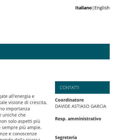
Italiano
|English
CONTATTI
ate all'energia e
Coordinatore
ale visione di crescita,
DAVIDE ASTIASO GARCIA
mono importanza
e uniche che
Resp. amministrativo
on solo aspetti più
e sempre più ampie.
tenze e conoscenze
Segreteria
 mondo della ricerca,