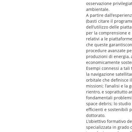
osservazione privilegia
ambientale.
A partire dall’esperienz
(basti citare il program
dell’utilizzo delle piatt
per la comprensione e l
relativi a le piattaform
che queste garantiscono
procedure avanzate per 
produzioni di energia,
economicamente sosten
Esempi connessi a tali t
la navigazione satellita
orbitale che definisce il
missioni; l’analisi e la
rientro, e soprattutto a
fondamentali problemi d
space debris; lo studio
efficienti e sostenibili
dottorato.
L’obiettivo formativo d
specializzata in grado d