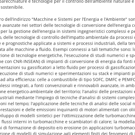
recchiature e tecnologie per il controllo dell’ambiente naturale e 
 sostenibile.
tro dell’indirizzo "Macchine e Sistemi per l’Energia e l’Ambiente" son
avanzate nei settori delle tecnologie di conversione dell’energia 
 per la gestione dell’energia in sistemi ingegneristici complessi e p
o, delle tecnologie di controllo dell’impatto ambientale da processi 
 e prognostiche applicate a sistemi e processi industriali, della t
a alle macchine a fluido. Esempi connessi a tali tematiche sono: l
ione di tecnologie energetiche, l'esecuzione di studi numerici e s
ne con CNR-INSEAN) di impianti di conversione di energia da fonti 
entazioni su gassificatori a letto fluido per processi di gassificaz
secuzione di studi numerici e sperimentazioni su stack e impianti pi
ad alta efficienza: celle a combustibile di tipo SOFC, DMFC e PEMFC
essi integrati, a fonti convenzionali e rinnovabili avanzate, in ambie
one energetico-ambientale del territorio; l'analisi delle prestazioni
striali mediante l'impiego di tecniche d'analisi di sistemi complessi
ni nel tempo; l'applicazione delle tecniche di analisi delle social n
 prestazioni e delle emissioni inquinanti di motori alimentati con olii 
sviluppo di modelli sintetici per l'ottimizzazione delle turbomacchin
flussi interni in turbomacchine e scambiatori di calore; la modellaz
 di formazione di deposito e/o erosione (in applicazioni turbomacchi
one di modelli di simulazione agli elementi finiti dei fenomeni di 