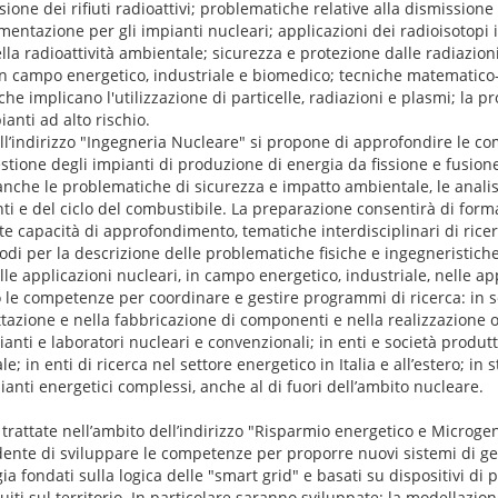
ione dei rifiuti radioattivi; problematiche relative alla dismissione
mentazione per gli impianti nucleari; applicazioni dei radioisotopi
la radioattività ambientale; sicurezza e protezione dalle radiazion
i in campo energetico, industriale e biomedico; tecniche matematic
he implicano l'utilizzazione di particelle, radiazioni e plasmi; la p
ianti ad alto rischio.
ell’indirizzo "Ingegneria Nucleare" si propone di approfondire le co
estione degli impianti di produzione di energia da fissione e fusio
che le problematiche di sicurezza e impatto ambientale, le analisi
anti e del ciclo del combustibile. La preparazione consentirà di for
ate capacità di approfondimento, tematiche interdisciplinari di rice
odi per la descrizione delle problematiche fisiche e ingegneristich
elle applicazioni nucleari, in campo energetico, industriale, nelle a
 le competenze per coordinare e gestire programmi di ricerca: in s
azione e nella fabbricazione di componenti e nella realizzazione o
nti e laboratori nucleari e convenzionali; in enti e società produtt
; in enti di ricerca nel settore energetico in Italia e all’estero; in 
pianti energetici complessi, anche al di fuori dell’ambito nucleare.
 trattate nell’ambito dell’indirizzo "Risparmio energetico e Microge
dente di sviluppare le competenze per proporre nuovi sistemi di g
ia fondati sulla logica delle "smart grid" e basati su dispositivi di
ibuiti sul territorio. In particolare saranno sviluppate: la modellazion