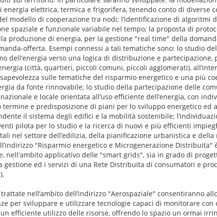
nergia elettrica, termica e frigorifera, tenendo conto di diverse c
 del modello di cooperazione tra nodi; l’identificazione di algoritmi
ione spaziale e funzionale variabile nel tempo; la proposta di proto
ella produzione di energia, per la gestione "real time" della domand
manda-offerta. Esempi connessi a tali tematiche sono: lo studio del
 dell’energia verso una logica di distribuzione e partecipazione, p
nergia (città, quartieri, piccoli comuni, piccoli agglomerati), all’inte
sapevolezza sulle tematiche del risparmio energetico e una più c
rgia da fonte rinnovabile; lo studio della partecipazione delle comu
 nazionale e locale orientata all’uso efficiente dell’energia, con indi
 termine e predisposizione di piani per lo sviluppo energetico ed 
nte il sistema degli edifici e la mobilità sostenibile; l’individuazi
venti pilota per lo studio e la ricerca di nuovi e più efficienti impieg
i nel settore dell’edilizia, della pianificazione urbanistica e della 
ell’indirizzo "Risparmio energetico e Microgenerazione Distribuita"
, nell'ambito applicativo delle "smart grids", sia in grado di proget
 la gestione ed i servizi di una Rete Distribuita di consumatori e pro
).
 trattate nell’ambito dell’indirizzo "Aerospaziale" consentiranno all
e per sviluppare e utilizzare tecnologie capaci di monitorare con c
un efficiente utilizzo delle risorse, offrendo lo spazio un ormai irr