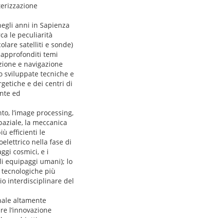
terizzazione
 negli anni in Sapienza
ca le peculiarità
colare satelliti e sonde)
 approfonditi temi
cazione e navigazione
o sviluppate tecniche e
getiche e dei centri di
ente ed
nto, l’image processing,
spaziale, la meccanica
ù efficienti le
elettrico nella fase di
ggi cosmici, e i
li equipaggi umani); lo
i tecnologiche più
io interdisciplinare del
onale altamente
ire l’innovazione