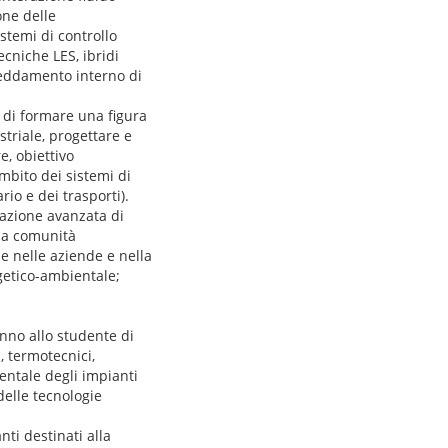
one delle
stemi di controllo
tecniche LES, ibridi
reddamento interno di
o di formare una figura
striale, progettare e
e, obiettivo
mbito dei sistemi di
rio e dei trasporti).
ttazione avanzata di
lla comunità
e nelle aziende e nella
getico-ambientale;
anno allo studente di
, termotecnici,
ientale degli impianti
delle tecnologie
nti destinati alla