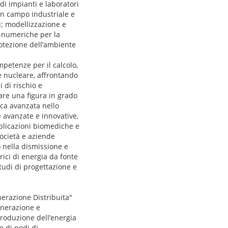
 di impianti e laboratori
 in campo industriale e
i; modellizzazione e
o-numeriche per la
rotezione dell’ambiente
mpetenze per il calcolo,
ne nucleare, affrontando
 di rischio e
mare una figura in grado
rca avanzata nello
e avanzate e innovative,
pplicazioni biomediche e
ocietà e aziende
 nella dismissione e
rici di energia da fonte
studi di progettazione e
nerazione Distribuita"
enerazione e
 produzione dell’energia
e di nodi di