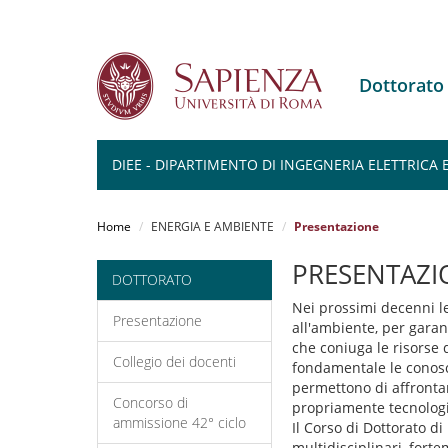
Dottorato
DIEE - DIPARTIMENTO DI INGEGNERIA ELETTRICA
Salta
al
Home
ENERGIA E AMBIENTE
Presentazione
contenuto
principale
PRESENTAZI
DOTTORATO
Nei prossimi decenni le
Presentazione
all'ambiente, per garant
che coniuga le risorse d
Collegio dei docenti
fondamentale le conosc
permettono di affronta
Concorso di
propriamente tecnologi
ammissione 42° ciclo
Il Corso di Dottorato d
multidisciplinari, forte