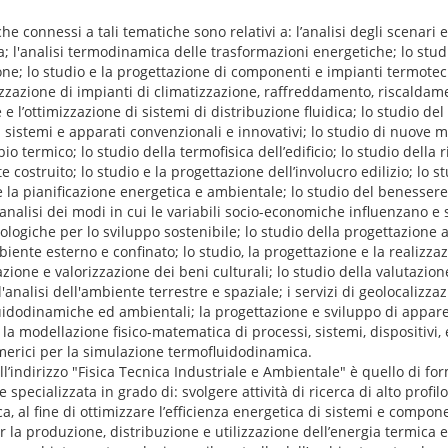
he connessi a tali tematiche sono relativi a: l’analisi degli scenari e
; l'analisi termodinamica delle trasformazioni energetiche; lo stud
one; lo studio e la progettazione di componenti e impianti termotecni
izzazione di impianti di climatizzazione, raffreddamento, riscaldame
e e l’ottimizzazione di sistemi di distribuzione fluidica; lo studio 
sistemi e apparati convenzionali e innovativi; lo studio di nuove m
 termico; lo studio della termofisica dell’edificio; lo studio della r
 costruito; lo studio e la progettazione dell’involucro edilizio; lo s
 e la pianificazione energetica e ambientale; lo studio del benesse
 l’analisi dei modi in cui le variabili socio-economiche influenzano e
nologiche per lo sviluppo sostenibile; lo studio della progettazione 
iente esterno e confinato; lo studio, la progettazione e la realizzaz
zione e valorizzazione dei beni culturali; lo studio della valutazion
l'analisi dell'ambiente terrestre e spaziale; i servizi di geolocalizza
uidodinamiche ed ambientali; la progettazione e sviluppo di appare
la modellazione fisico-matematica di processi, sistemi, dispositivi, e
merici per la simulazione termofluidodinamica.
ll’indirizzo "Fisica Tecnica Industriale e Ambientale" è quello di f
specializzata in grado di: svolgere attività di ricerca di alto profilo
a, al fine di ottimizzare l’efficienza energetica di sistemi e compone
r la produzione, distribuzione e utilizzazione dell’energia termica e