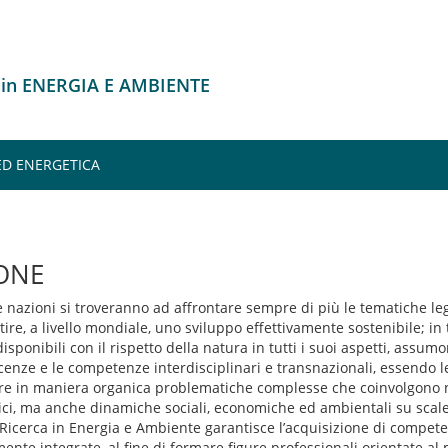
 in ENERGIA E AMBIENTE
 ED ENERGETICA
ONE
 nazioni si troveranno ad affrontare sempre di più le tematiche leg
ire, a livello mondiale, uno sviluppo effettivamente sostenibile; in t
isponibili con il rispetto della natura in tutti i suoi aspetti, assu
enze e le competenze interdisciplinari e transnazionali, essendo l
re in maniera organica problematiche complesse che coinvolgono n
ci, ma anche dinamiche sociali, economiche ed ambientali su scal
i Ricerca in Energia e Ambiente garantisce l’acquisizione di compe
mente integrate, al fine di formare figure professionali orientate al