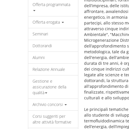
Offerta programmata
dell’impresa, delle isti
affrontare, avvalendosi 
energetico, in armonia 
Offerta erogata
partecipi, allo stesso m
attraverso cinque indiriz
Seminari
Ambientale", "Macchine
Microgenerazione Distri
Dottorandi
dell’approfondimento su
metodologica, tale da ga
Alumni
dell'energia, dell'ambi
durata di tre anni, è or
dei cinque indirizzi cul
Relazione Annuale
legate alle scienze e t
dottorandi, la struttura
Gestione e
all'approfondimento di 
assicurazione della
finalizzate, rispettivam
qualità
culturali e allo sviluppo
Archivio concorsi
Le principali tematiche
allo studente di svilup
Corsi suggeriti per
termofluidodinamica teo
altre attività formative
dell’energia, dell’impie