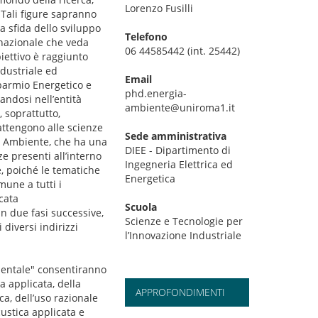
Lorenzo Fusilli
. Tali figure sapranno
a sfida dello sviluppo
Telefono
rnazionale che veda
06 44585442 (int. 25442)
biettivo è raggiunto
Industriale ed
Email
sparmio Energetico e
phd.energia-
andosi nell’entità
ambiente@uniroma1.it
 soprattutto,
 attengono alle scienze
Sede amministrativa
a e Ambiente, che ha una
DIEE - Dipartimento di
ze presenti all’interno
Ingegneria Elettrica ed
re, poiché le tematiche
Energetica
une a tutti i
icata
Scuola
n due fasi successive,
Scienze e Tecnologie per
 diversi indirizzi
l’Innovazione Industriale
bientale" consentiranno
 applicata, della
APPROFONDIMENTI
a, dell’uso razionale
custica applicata e