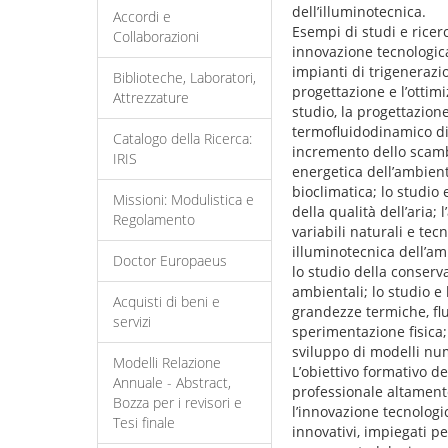
dell’illuminotecnica.
Accordi e
Esempi di studi e ricerc
Collaborazioni
innovazione tecnologica
impianti di trigenerazi
Biblioteche, Laboratori,
progettazione e l’ottim
Attrezzature
studio, la progettazion
termofluidodinamico di 
Catalogo della Ricerca:
incremento dello scambio
IRIS
energetica dell’ambiente
bioclimatica; lo studio
Missioni: Modulistica e
della qualità dell’aria;
Regolamento
variabili naturali e tec
illuminotecnica dell’amb
Doctor Europaeus
lo studio della conserva
ambientali; lo studio e 
Acquisti di beni e
grandezze termiche, fl
servizi
sperimentazione fisica; 
sviluppo di modelli nu
Modelli Relazione
L’obiettivo formativo de
Annuale - Abstract,
professionale altamente 
Bozza per i revisori e
l’innovazione tecnologic
Tesi finale
innovativi, impiegati pe