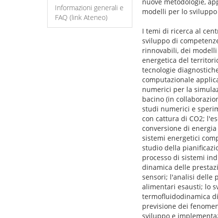
nuove metodologie, appa
Informazioni generali e
modelli per lo sviluppo
FAQ (link Ateneo)
I temi di ricerca al cen
sviluppo di competenze 
rinnovabili, dei modelli
energetica del territori
tecnologie diagnostiche
computazionale applicat
numerici per la simulaz
bacino (in collaborazio
studi numerici e sperim
con cattura di CO2; l'e
conversione di energia 
sistemi energetici compl
studio della pianificazi
processo di sistemi indu
dinamica delle prestazio
sensori; l'analisi delle
alimentari esausti; lo 
termofluidodinamica di 
previsione dei fenomeni
sviluppo e implementazi