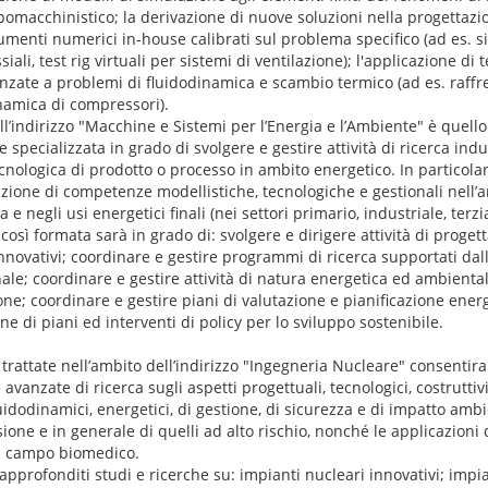
bomacchinistico; la derivazione di nuove soluzioni nella progettazi
enti numerici in-house calibrati sul problema specifico (ad es. si
siali, test rig virtuali per sistemi di ventilazione); l'applicazione di 
ate a problemi di fluidodinamica e scambio termico (ad es. raff
namica di compressori).
ell’indirizzo "Macchine e Sistemi per l’Energia e l’Ambiente" è quell
specializzata in grado di svolgere e gestire attività di ricerca indu
ecnologica di prodotto o processo in ambito energetico. In particolar
mazione di competenze modellistiche, tecnologiche e gestionali nell’a
e negli usi energetici finali (nei settori primario, industriale, terzia
così formata sarà in grado di: svolgere e dirigere attività di proge
nnovativi; coordinare e gestire programmi di ricerca supportati da
ale; coordinare e gestire attività di natura energetica ed ambiental
e; coordinare e gestire piani di valutazione e pianificazione ener
ne di piani ed interventi di policy per lo sviluppo sostenibile.
 trattate nell’ambito dell’indirizzo "Ingegneria Nucleare" consentir
anzate di ricerca sugli aspetti progettuali, tecnologici, costruttivi
uidodinamici, energetici, di gestione, di sicurezza e di impatto amb
sione e in generale di quelli ad alto rischio, nonché le applicazioni 
in campo biomedico.
pprofonditi studi e ricerche su: impianti nucleari innovativi; impia