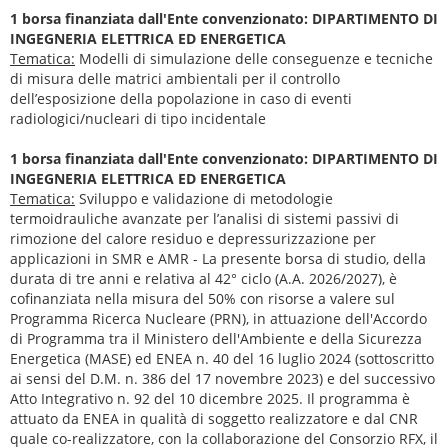
1 borsa finanziata dall'Ente convenzionato: DIPARTIMENTO DI
INGEGNERIA ELETTRICA ED ENERGETICA
Tematica:
Modelli di simulazione delle conseguenze e tecniche
di misura delle matrici ambientali per il controllo
dell’esposizione della popolazione in caso di eventi
radiologici/nucleari di tipo incidentale
1 borsa finanziata dall'Ente convenzionato: DIPARTIMENTO DI
INGEGNERIA ELETTRICA ED ENERGETICA
Tematica:
Sviluppo e validazione di metodologie
termoidrauliche avanzate per l’analisi di sistemi passivi di
rimozione del calore residuo e depressurizzazione per
applicazioni in SMR e AMR - La presente borsa di studio, della
durata di tre anni e relativa al 42° ciclo (A.A. 2026/2027), è
cofinanziata nella misura del 50% con risorse a valere sul
Programma Ricerca Nucleare (PRN), in attuazione dell'Accordo
di Programma tra il Ministero dell'Ambiente e della Sicurezza
Energetica (MASE) ed ENEA n. 40 del 16 luglio 2024 (sottoscritto
ai sensi del D.M. n. 386 del 17 novembre 2023) e del successivo
Atto Integrativo n. 92 del 10 dicembre 2025. Il programma è
attuato da ENEA in qualità di soggetto realizzatore e dal CNR
quale co-realizzatore, con la collaborazione del Consorzio RFX, il