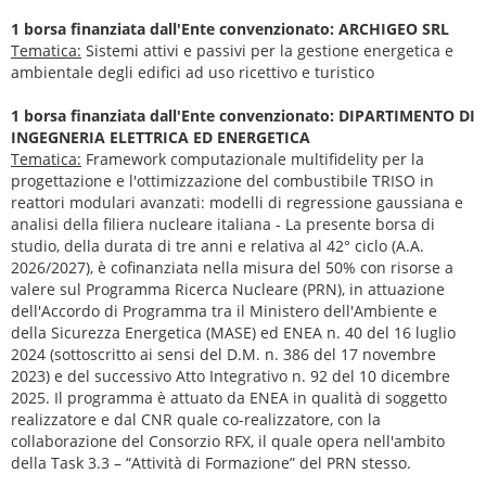
1 borsa finanziata dall'Ente convenzionato: ARCHIGEO SRL
Tematica:
Sistemi attivi e passivi per la gestione energetica e
ambientale degli edifici ad uso ricettivo e turistico
1 borsa finanziata dall'Ente convenzionato: DIPARTIMENTO DI
INGEGNERIA ELETTRICA ED ENERGETICA
Tematica:
Framework computazionale multifidelity per la
progettazione e l'ottimizzazione del combustibile TRISO in
reattori modulari avanzati: modelli di regressione gaussiana e
analisi della filiera nucleare italiana - La presente borsa di
studio, della durata di tre anni e relativa al 42° ciclo (A.A.
2026/2027), è cofinanziata nella misura del 50% con risorse a
valere sul Programma Ricerca Nucleare (PRN), in attuazione
dell'Accordo di Programma tra il Ministero dell'Ambiente e
della Sicurezza Energetica (MASE) ed ENEA n. 40 del 16 luglio
2024 (sottoscritto ai sensi del D.M. n. 386 del 17 novembre
2023) e del successivo Atto Integrativo n. 92 del 10 dicembre
2025. Il programma è attuato da ENEA in qualità di soggetto
realizzatore e dal CNR quale co-realizzatore, con la
collaborazione del Consorzio RFX, il quale opera nell'ambito
della Task 3.3 – “Attività di Formazione” del PRN stesso.