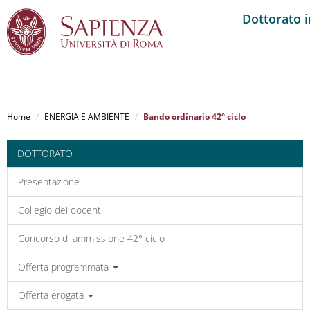
Dottorato 
Salta
al
Home
ENERGIA E AMBIENTE
Bando ordinario 42° ciclo
contenuto
principale
DOTTORATO
Presentazione
Collegio dei docenti
Concorso di ammissione 42° ciclo
Offerta programmata
Offerta erogata