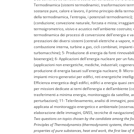
Termodinamica (sistemi termodinamici, trasformazioni term
sostanze pure, calore e lavoro, il primo principio della term
della termodinamica, l'entropia, i potenziali termodinamici);
(conduzione; convezione naturale, forzata e mista; irraggia
termoigrometrico, visivo e acustico nell'ambiente costruito;
termodinamica dei processi di conversione dell'energia e val
prestazioni dei diversi sistemi (centrali elettriche a vapore, m
combustione interna, turbine a gas, cicli combinati, impianti
turbomacchine); 5- Produzione di energia da fonti rinnovabili
bioenergie); 6- Applicazioni dell'energia nucleare per un futu
(applicazioni non energetiche, mediche, industriali; cogenera
produzione di energia basati sull'energia nucleare; 8- Micro
impianti micro-generativi per edifici, reti energetiche intelli
Efficienza energetica degli edifici, edifici a energia quasi ze
per missioni dedicate ai temi dell’energia e dell’ambiente (cost
trasferimenti a minima energia, monitoraggio da satellite, 
perturbazioni); 11- Telerilevamento, analisi di immagini, p
applicata al monitoraggio energetico e ambientale (osservaz
elaborazione delle immagini, GNSS, tecniche di navigazione)
Two questions on topics chosen by the candidate among the fol
Principles of Thermodynamics (thermodynamic systems, therm
properties of pure substances, heat and work, the first law of