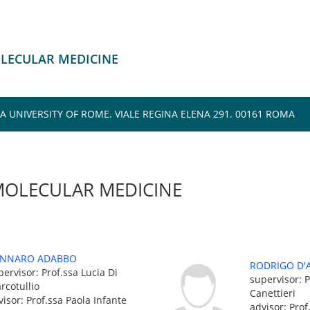
OLECULAR MEDICINE
 UNIVERSITY OF ROME. VIALE REGINA ELENA 291. 00161 ROMA
MOLECULAR MEDICINE
NNARO ADABBO
RODRIGO D'
pervisor: Prof.ssa Lucia Di
supervisor: P
rcotullio
Canettieri
visor: Prof.ssa Paola Infante
advisor: Prof