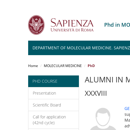
Phd in M
DEPARTMENT OF MOLECULAR MEDICINE. SAPIENZA
Salta
al
Home
MOLECULAR MEDICINE
PhD
contenuto
principale
ALUMNI IN 
PHD COURSE
XXXVIII
Presentation
Scientific Board
GE
su
Call for application
Ma
(42nd cycle)
ad