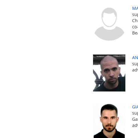
MA
su
Ch
co
Be
AN
su
ad
GI
su
Ga
ad