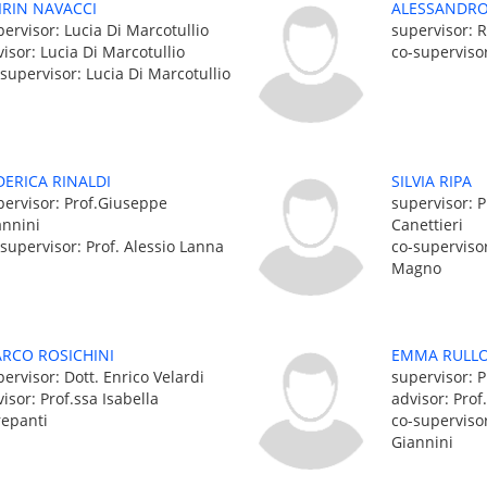
IRIN NAVACCI
ALESSANDRO
pervisor: Lucia Di Marcotullio
supervisor: 
isor: Lucia Di Marcotullio
co-superviso
-supervisor: Lucia Di Marcotullio
DERICA RINALDI
SILVIA RIPA
pervisor: Prof.Giuseppe
supervisor: P
annini
Canettieri
-supervisor: Prof. Alessio Lanna
co-supervisor
Magno
RCO ROSICHINI
EMMA RULL
ervisor: Dott. Enrico Velardi
supervisor: P
isor: Prof.ssa Isabella
advisor: Prof
repanti
co-superviso
Giannini