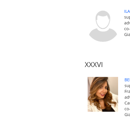
IL
sup
adv
co
Gi
XXXVI
BE
su
Fr
ad
Ca
co
Gi