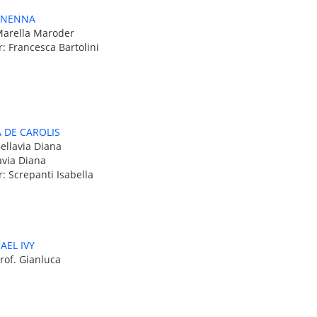
ONENNA
Marella Maroder
: Francesca Bartolini
 DE CAROLIS
ellavia Diana
avia Diana
: Screpanti Isabella
AEL IVY
rof. Gianluca