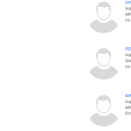
SH
su
adv
co
FE
su
Gi
co
MA
sup
adv
Sc