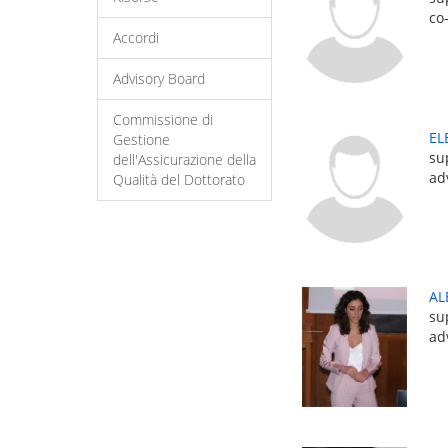
co
Accordi
Advisory Board
Commissione di
EL
Gestione
su
dell'Assicurazione della
ad
Qualità del Dottorato
AL
su
ad