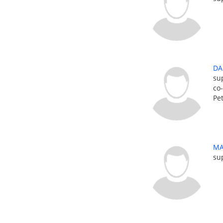
DA
su
co
Pe
MA
su