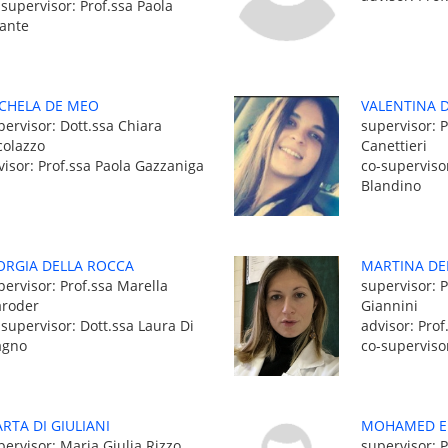
-supervisor: Prof.ssa Paola
fante
CHELA DE MEO
VALENTINA 
pervisor: Dott.ssa Chiara
supervisor: P
colazzo
Canettieri
visor: Prof.ssa Paola Gazzaniga
co-supervisor
Blandino
ORGIA DELLA ROCCA
MARTINA D
pervisor: Prof.ssa Marella
supervisor: 
roder
Giannini
-supervisor: Dott.ssa Laura Di
advisor: Pro
gno
co-supervisor
RTA DI GIULIANI
MOHAMED E
pervisor: Maria Giulia Rizzo
supervisor: P