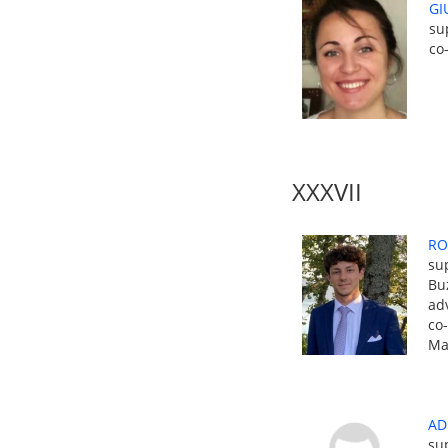
GI
su
co
XXXVII
RO
sup
Bu
adv
co
Ma
AD
su