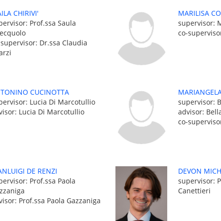
ILA CHIRIVI'
MARILISA C
pervisor: Prof.ssa Saula
supervisor: 
ecquolo
co-supervisor
-supervisor: Dr.ssa Claudia
arzi
TONINO CUCINOTTA
MARIANGELA
pervisor: Lucia Di Marcotullio
supervisor: B
visor: Lucia Di Marcotullio
advisor: Bell
co-supervisor
ANLUIGI DE RENZI
DEVON MICH
pervisor: Prof.ssa Paola
supervisor: P
zzaniga
Canettieri
visor: Prof.ssa Paola Gazzaniga