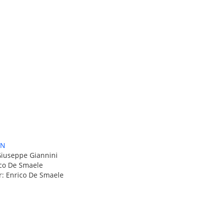
IN
Giuseppe Giannini
ico De Smaele
r: Enrico De Smaele