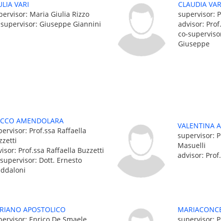
ULIA VARI
CLAUDIA VA
pervisor: Maria Giulia Rizzo
supervisor: P
-supervisor: Giuseppe Giannini
advisor: Prof
co-supervisor
Giuseppe
CCO AMENDOLARA
VALENTINA A
ervisor: Prof.ssa Raffaella
supervisor: P
zzetti
Masuelli
isor: Prof.ssa Raffaella Buzzetti
advisor: Prof
-supervisor: Dott. Ernesto
ddaloni
RIANO APOSTOLICO
MARIACONC
pervisor: Enrico De Smaele
supervisor: 