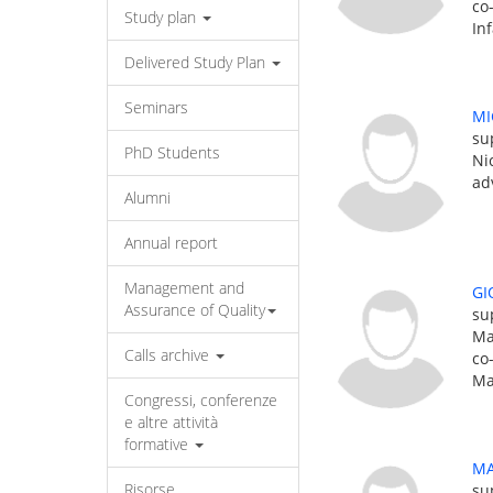
co
Study plan
In
Delivered Study Plan
Seminars
MI
su
PhD Students
Ni
ad
Alumni
Annual report
Management and
GI
Assurance of Quality
su
Ma
Calls archive
co
Ma
Congressi, conferenze
e altre attività
formative
MA
Risorse
su