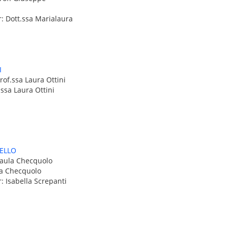
r: Dott.ssa Marialaura
I
rof.ssa Laura Ottini
.ssa Laura Ottini
ELLO
Saula Checquolo
la Checquolo
: Isabella Screpanti