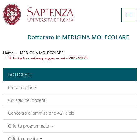
Togg
navig
Dottorato in MEDICINA MOLECOLARE
Salta
al
Home
MEDICINA MOLECOLARE
contenuto
Offerta formativa programmata 2022/2023
principale
DOTTORATO
Presentazione
Collegio dei docenti
Concorso di ammissione 42° ciclo
Offerta programmata
Offerta erogata