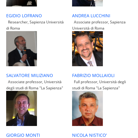
EGIDIO LOFRANO
ANDREA LUCCHINI
Researcher, Sapienza Università
Associate professor, Sapienza
di Roma
Università di Roma
FABRIZIO MOLLAIOLI
SALVATORE MILIZIANO
Full professor, Università degli
Associate professor, Università
studi di Roma "La Sapienza"
degli studi di Roma "La Sapienza"
GIORGIO MONTI
NICOLA NISTICO'