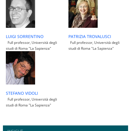
PATRIZIA TROVALUSCI
LUIGI SORRENTINO
Full professor, Università degli
Full professor, Università degli
studi di Roma "La Sapienza"
studi di Roma "La Sapienza"
STEFANO VIDOLI
Full professor, Università degli
studi di Roma "La Sapienza"