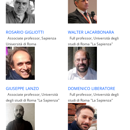
ROSARIO GIGLIOTTI
WALTER LACARBONARA
Associate professor, Sapienza
Full professor, Università degli
Università di Roma
studi di Roma "La Sapienza"
GIUSEPPE LANZO
DOMENICO LIBERATORE
Associate professor, Università
Full professor, Università degli
degli studi di Roma "La Sapienza"
studi di Roma "La Sapienza"