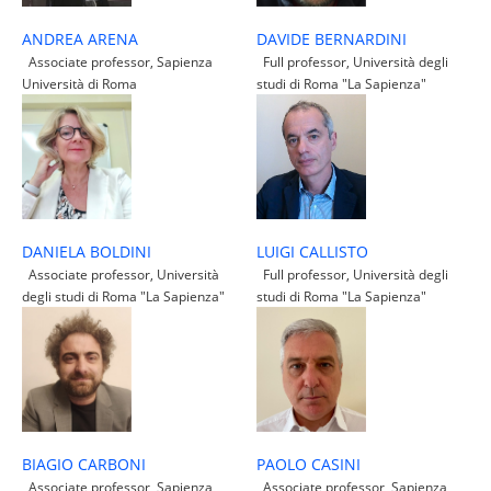
ANDREA ARENA
DAVIDE BERNARDINI
Associate professor, Sapienza
Full professor, Università degli
Università di Roma
studi di Roma "La Sapienza"
DANIELA BOLDINI
LUIGI CALLISTO
Associate professor, Università
Full professor, Università degli
degli studi di Roma "La Sapienza"
studi di Roma "La Sapienza"
BIAGIO CARBONI
PAOLO CASINI
Associate professor, Sapienza
Associate professor, Sapienza