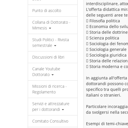
interdisciplinare, atto
L'offerta didattica mi
Punto di ascolto
delle seguenti aree t
 Filosofia politica
Collana di Dottorato -
 Economia dello svil
Mimesis
 Storia delle dottrine
 Scienza politica
Studi Politici - Rivista
 Sociologia dei fenom
semestrale
 Sociologia generale
 Sociologia giuridica
Discussioni di libri
 Storia delle relazion
 Storia moderna e 
Canale Youtube
Dottorato
In aggiunta all'offerta
dottorandi possono con
Missioni di ricerca -
specifico tra quelli p
Regolamento
italiani o stranieri.
Servizi e attrezzature
Particolare incoraggi
per i dottorandi
da svolgersi nella se
Comitato Consultivo
Esempi di temi-chiave d