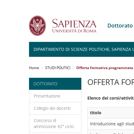
Dottorato
DIPARTIMENTO DI SCIENZE POLITICHE, SAPIENZA 
Salta
al
Home
STUDI POLITICI
Offerta formativa programmata
contenuto
principale
OFFERTA FO
DOTTORATO
Presentazione
Elenco dei corsi/attiv
Collegio dei docenti
titolo
Concorso di
Introduzione agli studi
ammissione 42° ciclo