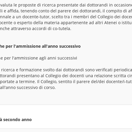
i valuta le proposte di ricerca presentate dai dottorandi in occasio
i e affida, tenendo conto del parere dei dottorandi, il compito di af
riennale a un docente-tutor, scelto tra i membri del Collegio dei doce
ocente o esperto della materia appartenente ad altri Atenei o istituzi
nche attraverso accordi di co-tutela.
che per l'ammissione all'anno successivo
he per l'ammissione agli anni successivi
 di ricerca e formazione svolto dai dottorandi sono verificati periodi
ttorandi presentano al Collegio dei docenti una relazione scritta circ
 portate a termine. Il Collegio, sentito il parere del/dei docente/i-t
all'anno successivo di corso.
ità secondo anno