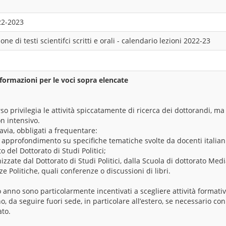
22-2023
one di testi scientifci scritti e orali - calendario lezioni 2022-23
formazioni per le voci sopra elencate
so privilegia le attività spiccatamente di ricerca dei dottorandi, ma
n intensivo.
tavia, obbligati a frequentare:
 approfondimento su specifiche tematiche svolte da docenti italiani
 del Dottorato di Studi Politici;
nizzate dal Dottorato di Studi Politici, dalla Scuola di dottorato Med
e Politiche, quali conferenze o discussioni di libri.
do anno sono particolarmente incentivati a scegliere attività formativ
o, da seguire fuori sede, in particolare all’estero, se necessario con
to.