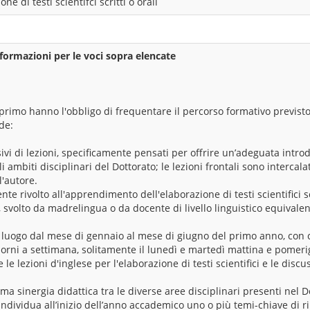
ne di testi scientifci scritti o orali
formazioni per le voci sopra elencate
al primo hanno l'obbligo di frequentare il percorso formativo previsto
de:
nsivi di lezioni, specificamente pensati per offrire un’adeguata int
i ambiti disciplinari del Dottorato; le lezioni frontali sono intercal
l'autore.
nte rivolto all'apprendimento dell'elaborazione di testi scientifici s
e, svolto da madrelingua o da docente di livello linguistico equivalen
ha luogo dal mese di gennaio al mese di giugno del primo anno, con 
iorni a settimana, solitamente il lunedì e martedì mattina e pomeri
 le lezioni d'inglese per l'elaborazione di testi scientifici e le discuss
ma sinergia didattica tra le diverse aree disciplinari presenti nel Do
individua all’inizio dell’anno accademico uno o più temi-chiave di r