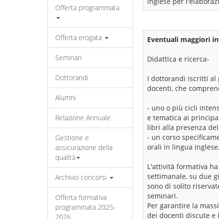
inglese per l'elaborazio
Offerta programmata
Offerta erogata
Eventuali maggiori in
Seminari
Didattica e ricerca-
Dottorandi
I dottorandi iscritti 
docenti, che compren
Alumni
- uno o più cicli inte
Relazione Annuale
e tematica ai principal
libri alla presenza del
- un corso specificame
Gestione e
orali in lingua ingles
assicurazione della
qualità
L'attività formativa 
settimanale, su due g
Archivio concorsi
sono di solito riservate
seminari.
Offerta formativa
Per garantire la massi
programmata 2025-
dei docenti discute e 
2026