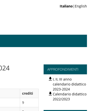
Italiano
|English
024
APPROFONDIMENTI
I, II, III anno
calendario didattico
2023-2024
crediti
Calendario didattico
2022/2023
9