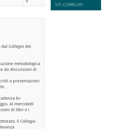
9
SITI CORRELATI
 dal Collegio dei
roduzione metodologica
ate da discussioni di
critti o presentazioni
te.
cadenza bi-
ggio. Al mercoledì
ioni di libri o i
ttorato, il Collegio
ilevanza