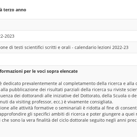
tà terzo anno
22-2023
one di testi scientifici scritti e orali - calendario lezioni 2022-23
formazioni per le voci sopra elencate
o è dedicato prevalentemente al completamento della ricerca e alla
 alla pubblicazione dei risultati parziali della ricerca su riviste scie
quenza dei dottorandi alle iniziative del Dottorato, della Scuola o d
nuti da visiting professor, ecc.) è vivamente consigliata.
ione alle attività formative o seminariali è ridotta al fine di consent
profondire gli specifici ambiti di ricerca e poter giungere a quei ri
 che sono la vera finalità del ciclo dottorale seguito negli anni pre