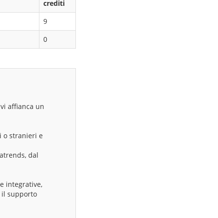
crediti
9
0
 vi affianca un
 o stranieri e
iatrends, dal
e integrative,
 il supporto