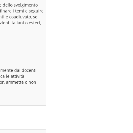
ne dello svolgimento
finare i temi e seguire
nti e coadiuvato, se
oni italiani o esteri,
camente dai docenti-
a le attività
utor, ammette o non