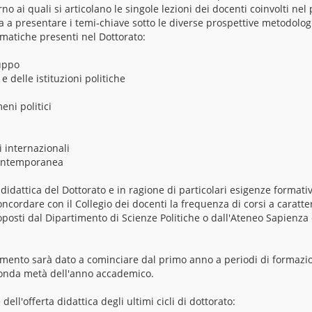
rno ai quali si articolano le singole lezioni dei docenti coinvolti ne
ra a presentare i temi-chiave sotto le diverse prospettive metodolog
ematiche presenti nel Dottorato:
uppo
 e delle istituzioni politiche
eni politici
i internazionali
contemporanea
 didattica del Dottorato e in ragione di particolari esigenze formative
cordare con il Collegio dei docenti la frequenza di corsi a caratter
roposti dal Dipartimento di Scienze Politiche o dall'Ateneo Sapienza
amento sarà dato a cominciare dal primo anno a periodi di formazion
conda metà dell'anno accademico.
ell'offerta didattica degli ultimi cicli di dottorato: