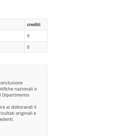
crediti
9
0
 conclusione
ntifiche nazionali o
el Dipartimento
ire ai dottorandi il
sultati originali e
cedenti.