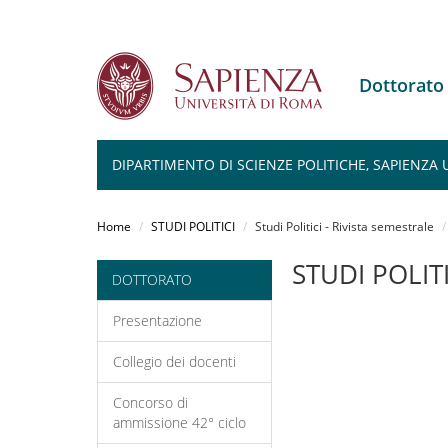
Dottorato
DIPARTIMENTO DI SCIENZE POLITICHE, SAPIENZA 
Salta
al
Home
STUDI POLITICI
Studi Politici - Rivista semestrale
contenuto
principale
STUDI POLITI
DOTTORATO
Presentazione
Collegio dei docenti
Concorso di
ammissione 42° ciclo