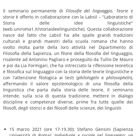
Il seminario permanente di
Filosofie del linguaggio. Teorie e
storia
è offerto in collaborazione con la Labsil – "Laboratorio di
Storia delle idee linguistiche"
(web.uniroma1.it/storiaideelinguistiche). Questa collaborazione
nasce dal fatto che Labsil ha alle spalle grandi tradizioni
culturali e grandi maestri della scuola romana che hanno
svolto molta parte della loro attività nel Dipartimento di
Filosofia della Sapienza, un filone della filosofia del linguaggio,
risalente ad Antonino Pagliaro e proseguito da Tullio De Mauro
e poi da Lia Formigari, che ha intrecciato la riflessione teoretica
e filosofica sul linguaggio con la storia delle teorie linguistiche e
con l'attenzione filologica ai testi (
philologeîn
e
philosopheîn
),
affermando il valore epistemologico di una filosofia della
linguistica che parta dalla storia delle teorie. Il seminario
intende, sulla scia di questa tradizione, mettere in dialogo
discipline e competenze diverse, prime fra tutte quelle dei
filosofi, degli storici e dei filosofi delle scienze, dei linguisti.
15 marzo 2021 (ore 17-19.30): Stefano Gensini (Sapienza
Università di Roma):
Individuale e sociale nel linguaggio: un