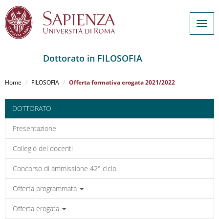
Togg
navig
Dottorato in FILOSOFIA
Salta
al
Home
FILOSOFIA
Offerta formativa erogata 2021/2022
contenuto
principale
DOTTORATO
Presentazione
Collegio dei docenti
Concorso di ammissione 42° ciclo
Offerta programmata
Offerta erogata