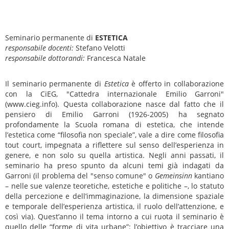
Seminario permanente di
ESTETICA
responsabile docenti:
Stefano Velotti
responsabile dottorandi:
Francesca Natale
Il seminario permanente di
Estetica
è offerto in collaborazione
con la CiEG, "Cattedra internazionale Emilio Garroni"
(www.cieg.info). Questa collaborazione nasce dal fatto che il
pensiero di Emilio Garroni (1926-2005) ha segnato
profondamente la Scuola romana di estetica, che intende
l’estetica come “filosofia non speciale”, vale a dire come filosofia
tout court, impegnata a riflettere sul senso dell’esperienza in
genere, e non solo su quella artistica. Negli anni passati, il
seminario ha preso spunto da alcuni temi già indagati da
Garroni (il problema del "senso comune" o
Gemeinsinn
kantiano
– nelle sue valenze teoretiche, estetiche e politiche –, lo statuto
della percezione e dell’immaginazione, la dimensione spaziale
e temporale dell’esperienza artistica, il ruolo dell’attenzione, e
così via). Quest’anno il tema intorno a cui ruota il seminario è
quello delle “forme di vita urbane”: l’obiettivo è tracciare una