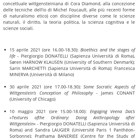
concettuale wittgensteiniana di Cora Diamond, alla concezione
delle tecniche dell’io di Michel Foucault, alle più recenti forme
di naturalismo etico) con discipline diverse come le scienze
naturali, il diritto, la teoria politica, la scienza cognitiva e le
scienze sociali.
15 aprile 2021 (ore 16.00-18.30):
Bioethics and the stages of
life
- Piergiorgio DONATELLI (Sapienza Università di Roma),
Søren HARNOW KLAUSEN (University of Southern Denmark);
Sarin MARCHETTI (Sapienza Università di Roma); Francesca
MINERVA (Università di Milano)
30 aprile 2021 (ore 17.00-18.30):
Some Socratic Aspects of
Wittgenstein’s Conception of Philosophy
- James CONANT
(University of Chicago)
10 maggio 2021 (ore 15.00-18.00):
Engaging Veena Das’s
«Textures ofthe Ordinary: Doing Anthropology after
Wittgenstein»
- Piergiorgio DONATELLI (Sapienza Università di
Roma) and Sandra LAUGIER (Université Paris 1 Panthéon-
Sorbonne); Prathama BANERJEE (Centre for the Study of