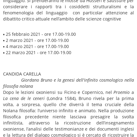
linguaggio. Si prenderanno le mosse da Husserl e Saussure per
considerare i rapporti tra i cosiddetti strutturalismi e la
fenomenologia del linguaggio con particolar attenzione al
dibattito critico attuale nell’ambito delle scienze cognitive
▪ 25 febbraio 2021 - ore 17.00-19.00
▪ 2 marzo 2021 - ore 17.00-19.00
▪ 4 marzo 2021 - ore 17.00-19.00
▪ 22 marzo 2021 - ore 17.00-19.00
CANDIDA CARELLA
Giordano Bruno e la genesi dell'infinito cosmologico nella
filosofia nolana
Dopo le lezioni oxoniensi su Ficino e Copernico, nel
Proemio
a
La cena de le ceneri
(Londra 1584), Bruno rivela per la prima
volta, a sorpresa, quello che diverrà il tema cruciale della
Nolana filosofia: l’universo infinito e animato. Nella produzione
filosofica precedente niente lasciava presagire la svolta
infinitista, attraverso la ricostruzione dell’insegnamento
oxoniense, l’analisi delle testimonianze e dei documenti inglesi
e la lettura del dialogo cosmologico si è cercato di ricostruire la