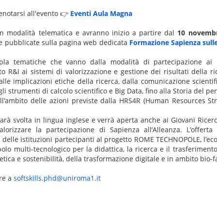
renotarsi all'evento 👉
Eventi Aula Magna
n modalità telematica e avranno inizio a partire dal
10 novemb
te pubblicate sulla pagina web dedicata
Formazione Sapienza sulle 
la tematiche che vanno dalla modalità di partecipazione ai
 R&I ai sistemi di valorizzazione e gestione dei risultati della ric
 alle implicazioni etiche della ricerca, dalla comunicazione scientif
li strumenti di calcolo scientifico e Big Data, fino alla Storia del pen
nell’ambito delle azioni previste dalla HRS4R (Human Resources St
arà svolta in lingua inglese e verrà aperta anche ai Giovani Ricerca
alorizzare la partecipazione di Sapienza all’Alleanza. L’offerta 
ri delle istituzioni partecipanti al progetto ROME TECHNOPOLE, l’ec
olo multi-tecnologico per la didattica, la ricerca e il trasferiment
etica e sostenibilità, della trasformazione digitale e in ambito bio-
ere a
softskills.phd@uniroma1.it