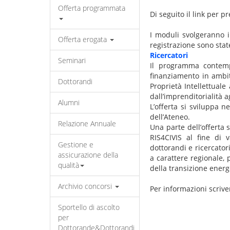
Offerta programmata
Di seguito il link per p
I moduli svolgeranno i
Offerta erogata
registrazione sono sta
Ricercatori
Seminari
Il programma contemp
finanziamento in ambito
Dottorandi
Proprietà Intellettuale
dall’imprenditorialità ag
Alumni
L’offerta si sviluppa 
dell’Ateneo.
Relazione Annuale
Una parte dell’offerta s
RIS4CIVIS al fine di v
Gestione e
dottorandi e ricercato
assicurazione della
a carattere regionale, p
qualità
della transizione energ
Archivio concorsi
Per informazioni scriv
Sportello di ascolto
per
Dottorande&Dottorandi