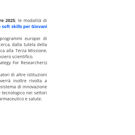
re 2025
; le modalità di
soft skills per Giovani
 programmi europei di
erca, dalla tutela della
ica alla Terza Missione,
siero scientifico.
rategy For Researchers)
tori di altre istituzioni
verrà inoltre rivolta a
osistema di innovazione
o tecnologico nei settori
farmaceutico e salute.