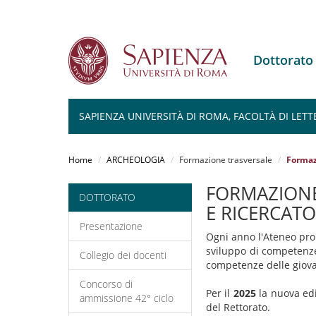
Dottorat
SAPIENZA UNIVERSITÀ DI ROMA, FACOLTÀ DI LETT
Salta
al
Home
ARCHEOLOGIA
Formazione trasversale
Formazi
contenuto
principale
FORMAZIONE
DOTTORATO
E RICERCATO
Presentazione
Ogni anno l'Ateneo pr
sviluppo di competenze
Collegio dei docenti
competenze delle giovani
Concorso di
Per il
2025
la nuova edi
ammissione 42° ciclo
del Rettorato.