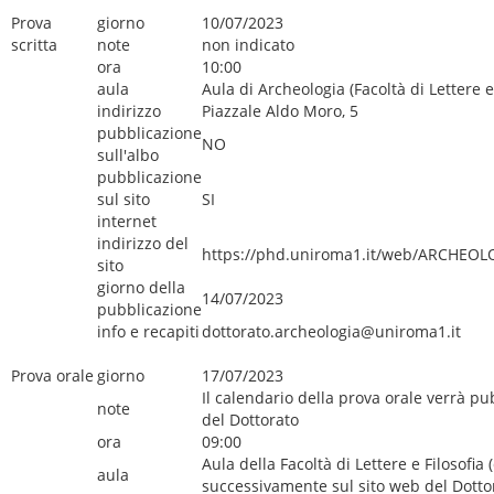
Prova
giorno
10/07/2023
scritta
note
non indicato
ora
10:00
aula
Aula di Archeologia (Facoltà di Lettere e 
indirizzo
Piazzale Aldo Moro, 5
pubblicazione
NO
sull'albo
pubblicazione
sul sito
SI
internet
indirizzo del
https://phd.uniroma1.it/web/ARCHEOL
sito
giorno della
14/07/2023
pubblicazione
info e recapiti
dottorato.archeologia@uniroma1.it
Prova orale
giorno
17/07/2023
Il calendario della prova orale verrà pu
note
del Dottorato
ora
09:00
Aula della Facoltà di Lettere e Filosofi
aula
successivamente sul sito web del Dotto