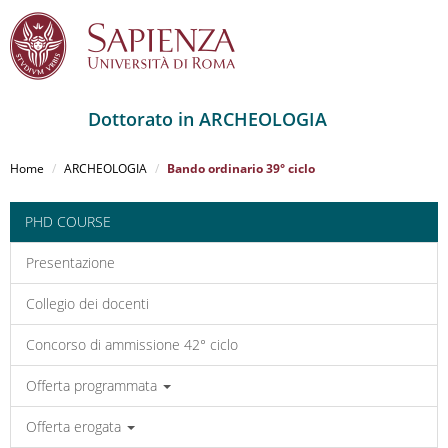
Dottorato in ARCHEOLOGIA
Salta
al
Home
ARCHEOLOGIA
Bando ordinario 39° ciclo
contenuto
principale
PHD COURSE
Presentazione
Collegio dei docenti
Concorso di ammissione 42° ciclo
Offerta programmata
Offerta erogata