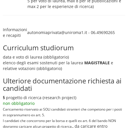
5 per voto di laurea, max 8 per le pubblicazioni e
max 2 per le esperienze di ricerca)
Informazioni
autonomiaprivata@uniroma1.it - 06.49690265
e recapiti
Curriculum studiorum
data e voto di laurea (obbligatorio)
elenco degli esami sostenuti per la laurea
MAGISTRALE
e
relative votazioni (obbligatorio)
Ulteriore documentazione richiesta ai
candidati
§
progetto di ricerca (research project)
non obbligatorio
Caricamento riservato ai SOLI candidati stranieri che competono per i posti
in soprannumero ex art. 5.
I candidati che concorrono per la borsa e quelli ex art. 6 del bando NON
, da caricare entro
dovranno caricare alcun progetto di ricerca.