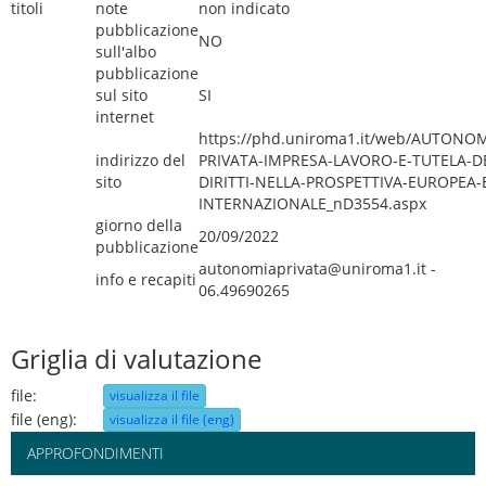
titoli
note
non indicato
pubblicazione
NO
sull'albo
pubblicazione
sul sito
SI
internet
https://phd.uniroma1.it/web/AUTONOM
indirizzo del
PRIVATA-IMPRESA-LAVORO-E-TUTELA-DE
sito
DIRITTI-NELLA-PROSPETTIVA-EUROPEA-
INTERNAZIONALE_nD3554.aspx
giorno della
20/09/2022
pubblicazione
autonomiaprivata@uniroma1.it -
info e recapiti
06.49690265
Griglia di valutazione
file:
visualizza il file
file (eng):
visualizza il file (eng)
APPROFONDIMENTI