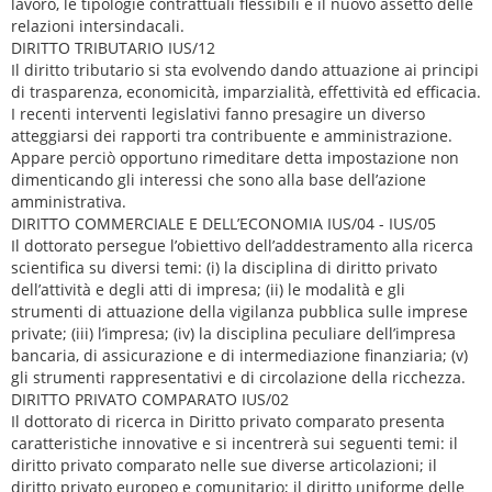
lavoro, le tipologie contrattuali flessibili e il nuovo assetto delle
relazioni intersindacali.
DIRITTO TRIBUTARIO IUS/12
Il diritto tributario si sta evolvendo dando attuazione ai principi
di trasparenza, economicità, imparzialità, effettività ed efficacia.
I recenti interventi legislativi fanno presagire un diverso
atteggiarsi dei rapporti tra contribuente e amministrazione.
Appare perciò opportuno rimeditare detta impostazione non
dimenticando gli interessi che sono alla base dell’azione
amministrativa.
DIRITTO COMMERCIALE E DELL’ECONOMIA IUS/04 - IUS/05
Il dottorato persegue l’obiettivo dell’addestramento alla ricerca
scientifica su diversi temi: (i) la disciplina di diritto privato
dell’attività e degli atti di impresa; (ii) le modalità e gli
strumenti di attuazione della vigilanza pubblica sulle imprese
private; (iii) l’impresa; (iv) la disciplina peculiare dell’impresa
bancaria, di assicurazione e di intermediazione finanziaria; (v)
gli strumenti rappresentativi e di circolazione della ricchezza.
DIRITTO PRIVATO COMPARATO IUS/02
Il dottorato di ricerca in Diritto privato comparato presenta
caratteristiche innovative e si incentrerà sui seguenti temi: il
diritto privato comparato nelle sue diverse articolazioni; il
diritto privato europeo e comunitario; il diritto uniforme delle