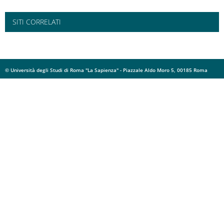
SITI CORRELATI
© Università degli Studi di Roma "La Sapienza" - Piazzale Aldo Moro 5, 00185 Roma