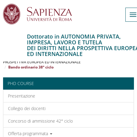
T
na
Dottorato in AUTONOMIA PRIVATA,
IMPRESA, LAVORO E TUTELA
Salta
DEI DIRITTI NELLA PROSPETTIVA EUROPE
al
Home
ED INTERNAZIONALE
contenuto
AUTONOMIA PRIVATA, IMPRESA, LAVORO E TUTELA DEI DIRITTI NELLA
PROSPETTIVA EUROPEA ED INTERNAZIONALE
principale
Bando ordinario 38° ciclo
PHD COURSE
Presentazione
Collegio dei docenti
Concorso di ammissione 42° ciclo
Offerta programmata