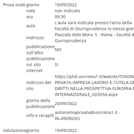
Prova orale
giorno
19/09/2022
note
non indicato
ora
09:30
L'aula sarà indicata presso l'atrio della
aula
Facoltà di Giurisprudenza lo stesso gio
Piazzale Aldo Moro, 5 - Roma - Facoltà d
indirizzo
Giurisprudenza
pubblicazione
NO
sull'albo
pubblicazione
sul sito
SI
internet
https://phd.uniroma1.it/web/AUTONOM
indirizzo del
PRIVATA-IMPRESA-LAVORO-E-TUTELA-DE
sito
DIRITTI-NELLA-PROSPETTIVA-EUROPEA-
INTERNAZIONALE_nD3554.aspx
giorno della
20/09/2022
pubblicazione
autonomiaprivata@uniroma1.it -
info e recapiti
06.49690265
Valutazione
giorno
19/09/2022