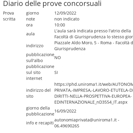
Diario delle prove concorsuali
Prova
giorno
12/09/2022
scritta
note
non indicato
ora
10:00
L'aula sarà indicata presso l'atrio della
aula
Facoltà di Giurisprudenza lo stesso gio
Piazzale Aldo Moro, 5 - Roma - Facoltà d
indirizzo
Giurisprudenza
pubblicazione
NO
sull'albo
pubblicazione
sul sito
SI
internet
https://phd.uniroma1.it/web/AUTONOM
indirizzo del
PRIVATA,-IMPRESA,-LAVORO-ETUTELA-DE
sito
DIRITTI-NELLA-PROSPETTIVA-EUROPEA-
EDINTERNAZIONALE_nD3554_IT.aspx
giorno della
16/09/2022
pubblicazione
autonomiaprivata@uniroma1.it -
info e recapiti
06.49690265