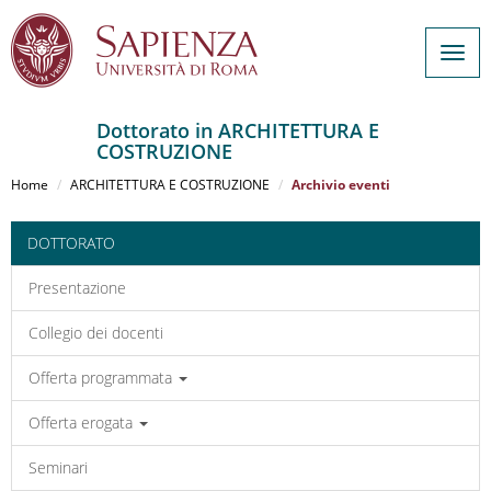
Togg
navig
Dottorato in ARCHITETTURA E
COSTRUZIONE
Salta
al
Home
ARCHITETTURA E COSTRUZIONE
Archivio eventi
contenuto
principale
DOTTORATO
Presentazione
Collegio dei docenti
Offerta programmata
Offerta erogata
Seminari