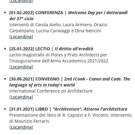
[
Locandina
]
[01.02.2022] CONFERENZA |
Welcome Day per i dottorandi
del 37° ciclo
Interventi di Carola Aiello, Laura Armiero, Orazio
Carpenzano, Lucina Caravaggi e Dina Nencini
[
Locandina
]
[25.01.2022] LECTIO |
Il diritto all'eredità
Lectio magistralis di Flores y Prats Architects per
l'Inaugurazione dell'Anno Accademico 2021/2022
[
Locandina
]
[30.06.2021] CONVEGNO | 2nd
IConA - Canon and Code. The
language of arts in today's world
International Conference on Architecture
[
Locandina
]
[31.01.2021] LIBRO |
"Architesture". Attorno l'architettura
Presentazione del libro di R. Capozzi e F. Visconti. Intervento
di Maurizio Ferraris
[
Locandina
]