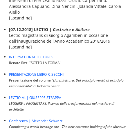
Interventi di Pier Ostilio Rossi, Orazio Carpenzano,
Alessandra Capuano, Dina Nencini, Jolanda Vittale, Carola
Aiello
[
Locandina
]
[07.12.2018] LECTIO |
Costruire e Abitare
Lectio magistralis di Giorgio Agamben in occasione
dell'inaugurazione dell'Anno Accademico 2018/2019
[
Locandina
]
INTERNATIONAL LECTURES
Renato Rizzi "SOTTO LA FORMA"
PRESENTAZIONE LIBRO R. SECCHI
Presentazione del volume
"L’architettura. Dal principio verità al principio
responsabilità"
di Roberto Secchi
LECTIO M. | GIUSEPPE STRAPPA
LEGGERE e PROGETTARE. Il senso delle trasformazioni nel mestiere di
architetto
Conferenza | Alexander Schwarz
Completing a world heritage site - The new entrance building of the Museum