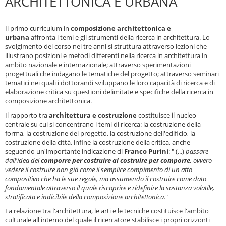
ARCHITETTONICA E URBANA
Il primo curriculum in
composizione architettonica e
urbana
affronta i temi e gli strumenti della ricerca in architettura. Lo
svolgimento del corso nei tre anni si struttura attraverso
lezioni che
illustrano posizioni e metodi differenti nella ricerca in architettura in
ambito nazionale e internazionale; attraverso sperimentazioni
progettuali che indagano le tematiche del progetto; attraverso seminari
tematici nei quali i dottorandi sviluppano le loro capacità di ricerca e di
elaborazione critica su questioni delimitate e specifiche della ricerca in
composizione architettonica.
Il rapporto tra
architettura e costruzione
costituisce il nucleo
centrale su cui si concentrano i temi di ricerca
: la costruzione della
forma, la costruzione del progetto, la costruzione dell'edificio, la
costruzione della città, infine la costruzione della critica, anche
s
eguendo un'importante indicazione di
Franco Purini
: " (...)
passare
dall'idea del
comporre per costruire al costruire per comporre
, ovvero
vedere il costruire non già come il semplice compimento di un atto
compositivo che ha le sue regole, ma assumendo il costruire come dato
fondamentale attraverso il quale riscoprire e ridefinire la sostanza volatile,
stratificata e indicibile della composizione architettonica.
"
La relazione tra l'architettura, le arti e le tecniche costituisce l'ambito
culturale all'interno del quale il ricercatore stabilisce i propri orizzonti