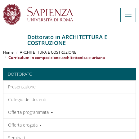
Togg
navig
Dottorato in ARCHITETTURA E
COSTRUZIONE
Salta
al
Home
ARCHITETTURA E COSTRUZIONE
contenuto
Curriculum in composizione architettonica e urbana
principale
DOTTORATO
Presentazione
Collegio dei docenti
Offerta programmata
Offerta erogata
Seminari