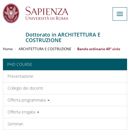
Togg
navig
Dottorato in ARCHITETTURA E
COSTRUZIONE
Salta
al
Home
ARCHITETTURA E COSTRUZIONE
Bando ordinario 40° ciclo
contenuto
principale
PHD COURSE
Presentazione
Collegio dei docenti
Offerta programmata
Offerta erogata
Seminari