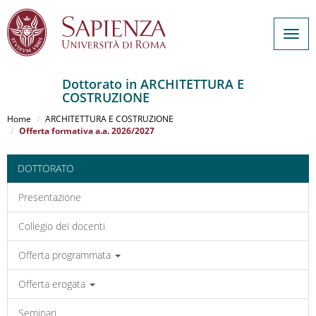
Togg
navig
Dottorato in ARCHITETTURA E
COSTRUZIONE
Salta
al
Home
ARCHITETTURA E COSTRUZIONE
contenuto
Offerta formativa a.a. 2026/2027
principale
DOTTORATO
Presentazione
Collegio dei docenti
Offerta programmata
Offerta erogata
Seminari