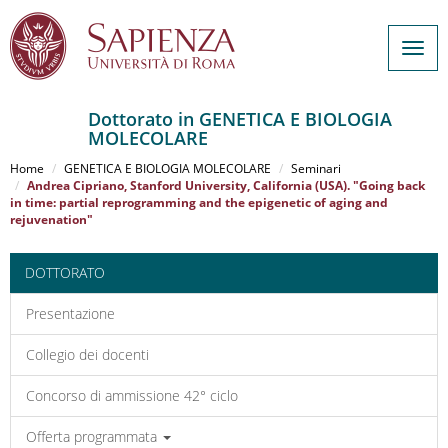
Togg
navig
Dottorato in GENETICA E BIOLOGIA
MOLECOLARE
Salta
al
Home
GENETICA E BIOLOGIA MOLECOLARE
Seminari
contenuto
Andrea Cipriano, Stanford University, California (USA). "Going back
in time: partial reprogramming and the epigenetic of aging and
principale
rejuvenation"
DOTTORATO
Presentazione
Collegio dei docenti
Concorso di ammissione 42° ciclo
Offerta programmata