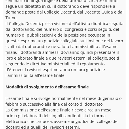
seminario in lingua inglese della durata di circa 30 minuti,
segue un dibattito in cui il dottorando deve rispondere a
domande poste dal Collegio Docenti, dal Docente Guida e dal
Tutor.
Il Collegio Docenti, presa visione dell'attività didattica seguita
dal dottorando, del numero di congressi e corsi seguiti, del
numero di pubblicazioni e della posizione occupata in
queste, esprime un giudizio collegiale sull'insieme del lavoro
svolto dal dottorando e ne valuta l'ammissibilità all'esame
finale. I dottorandi ammessi dovranno quindi presentare il
loro elaborato finale a due revisori esterni al collegio, scelti
seguendo le direttive ministeriali ed il regolamento
d'Ateneo. I revisori esprimeranno un loro giudizio e
l'ammissibilità all'esame finale
Modalità di svolgimento dell'esame finale
L'esame finale si svolge normalmente nel mese di gennaio o
febbraio successivo alla fine del corso di dottorato.
La Commissione dell'esame finale riceve circa un mese
prima gli elaborati dei singoli candidati sia in forma
elettronica che cartacea, assieme ai giudizi del collegio dei
docenti ed a quelli dei revisori esterni.