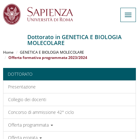
Togg
navig
Dottorato in GENETICA E BIOLOGIA
MOLECOLARE
Salta
al
Home
GENETICA E BIOLOGIA MOLECOLARE
contenuto
Offerta formativa programmata 2023/2024
principale
DOTTORATO
Presentazione
Collegio dei docenti
Concorso di ammissione 42° ciclo
Offerta programmata
Offerta erogata