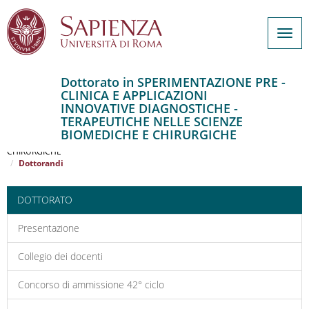
Togg
navig
Dottorato in SPERIMENTAZIONE PRE -
CLINICA E APPLICAZIONI
Salta
INNOVATIVE DIAGNOSTICHE -
al
Home
TERAPEUTICHE NELLE SCIENZE
contenuto
SPERIMENTAZIONE PRE - CLINICA E APPLICAZIONI INNOVATIVE
BIOMEDICHE E CHIRURGICHE
DIAGNOSTICHE - TERAPEUTICHE NELLE SCIENZE BIOMEDICHE E
principale
CHIRURGICHE
Dottorandi
DOTTORATO
Presentazione
Collegio dei docenti
Concorso di ammissione 42° ciclo