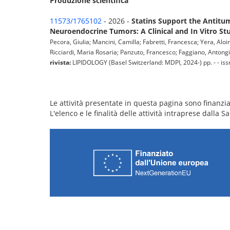
Produzione scientifica
11573/1765102
- 2026 -
Statins Support the Antit
Neuroendocrine Tumors: A Clinical and In Vitro St
Pecora, Giulia; Mancini, Camilla; Fabretti, Francesca; Yera, Aloi
Ricciardi, Maria Rosaria; Panzuto, Francesco; Faggiano, Antongiul
rivista:
LIPIDOLOGY (Basel Switzerland: MDPI, 2024-) pp. - - issn
Le attività presentate in questa pagina sono finanziat
L'elenco e le finalità delle attività intraprese dalla