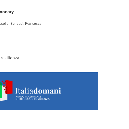
lmonary
ssella; Belleudi, Francesca;
resilienza.