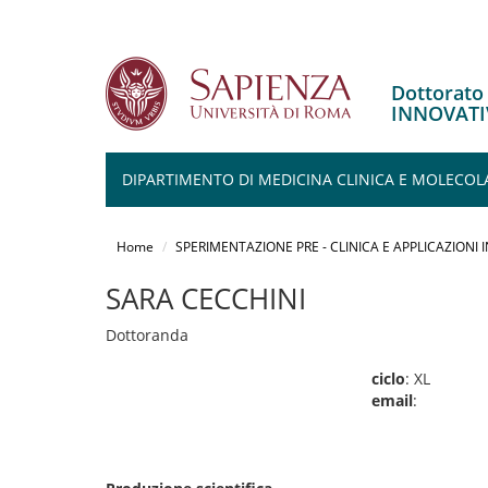
Dottorato
INNOVATI
DIPARTIMENTO DI MEDICINA CLINICA E MOLECOL
Salta
al
Home
SPERIMENTAZIONE PRE - CLINICA E APPLICAZIONI
contenuto
principale
SARA CECCHINI
Dottoranda
ciclo
: XL
email
: