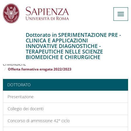
Togg
navig
Dottorato in SPERIMENTAZIONE PRE -
CLINICA E APPLICAZIONI
Salta
INNOVATIVE DIAGNOSTICHE -
al
Home
TERAPEUTICHE NELLE SCIENZE
contenuto
SPERIMENTAZIONE PRE - CLINICA E APPLICAZIONI INNOVATIVE
BIOMEDICHE E CHIRURGICHE
DIAGNOSTICHE - TERAPEUTICHE NELLE SCIENZE BIOMEDICHE E
principale
CHIRURGICHE
Offerta formativa erogata 2022/2023
DOTTORATO
Presentazione
Collegio dei docenti
Concorso di ammissione 42° ciclo