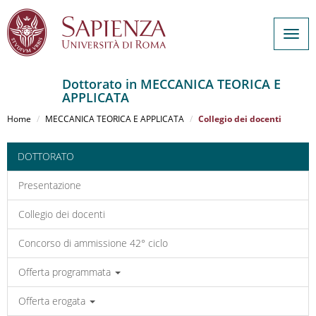
Togg
navig
Dottorato in MECCANICA TEORICA E
APPLICATA
Salta
al
Home
MECCANICA TEORICA E APPLICATA
Collegio dei docenti
contenuto
principale
DOTTORATO
Presentazione
Collegio dei docenti
Concorso di ammissione 42° ciclo
Offerta programmata
Offerta erogata