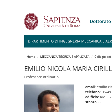
Dottorato
DIPARTIMENTO DI INGEGNERIA MECCANICA E AERO
Salta
al
Home
MECCANICA TEORICA E APPLICATA
Collegio dei
contenuto
principale
EMILIO NICOLA MARIA CIRIL
Professore ordinario
email
: emilio.c
telefono
: 06-49
edificio
: RM002
stanza
: 8