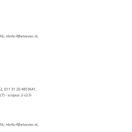
: nlinfo-f@elsevier.nl,
, 011 31 20 4853641,
7) - scopus: 2-s2.0-
: nlinfo-f@elsevier.nl,