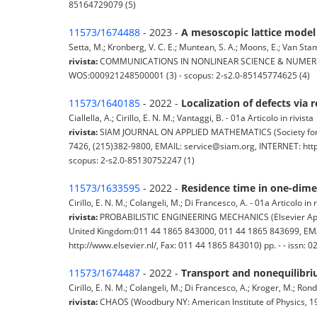
85164729079 (5)
11573/1674488
- 2023 -
A mesoscopic lattice model
Setta, M.; Kronberg, V. C. E.; Muntean, S. A.; Moons, E.; Van Stam, 
rivista:
COMMUNICATIONS IN NONLINEAR SCIENCE & NUMERICAL SIM
WOS:000921248500001 (3) - scopus: 2-s2.0-85145774625 (4)
11573/1640185
- 2022 -
Localization of defects via
Ciallella, A.; Cirillo, E. N. M.; Vantaggi, B. - 01a Articolo in rivista
rivista:
SIAM JOURNAL ON APPLIED MATHEMATICS (Society for Ind
7426, (215)382-9800, EMAIL: service@siam.org, INTERNET: http
scopus: 2-s2.0-85130752247 (1)
11573/1633595
- 2022 -
Residence time in one-dime
Cirillo, E. N. M.; Colangeli, M.; Di Francesco, A. - 01a Articolo in r
rivista:
PROBABILISTIC ENGINEERING MECHANICS (Elsevier Applie
United Kingdom:011 44 1865 843000, 011 44 1865 843699, EMAIL
http://www.elsevier.nl/, Fax: 011 44 1865 843010) pp. - - iss
11573/1674487
- 2022 -
Transport and nonequilibri
Cirillo, E. N. M.; Colangeli, M.; Di Francesco, A.; Kroger, M.; Rondo
rivista:
CHAOS (Woodbury NY: American Institute of Physics, 19