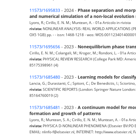
11573/1695833
- 2024 -
Phase separation and morph
and numerical simulation of a non-local evolution
Lyons, R.; Cirillo, E. N. M.; Muntean, A. - 01a Articolo in rivista
rivista:
NONLINEAR ANALYSIS: REAL WORLD APPLICATIONS (P
OX5 1GB) pp. - - issn: 1468-1218 - wos: WOS:001123401400001 
11573/1695656
- 2023 -
Nonequilibrium phase trans
Cirillo, E. N. M.; Colangeli, M.; Kroger, M.; Rondoni, L. - 01a Artico
rivista:
PHYSICAL REVIEW RESEARCH (College Park MD: American 
85175398961 (4)
11573/1685480
- 2023 -
Learning models for classi
Lancia, G.; Durastanti, C.; Spitoni, C.; De Benedictis, I.; Sciortino, 
rivista:
SCIENTIFIC REPORTS (London: Springer Nature London: N
85164760019 (2)
11573/1685481
- 2023 -
A continuum model for morp
formation and growth of patterns
Lyons, R.; Muntean, S. A.; Cirillo, E. N. M.; Muntean, A. - 01a Artic
rivista:
PHYSICA D-NONLINEAR PHENOMENA (Elsevier BV:PO Box
EMAIL: nlinfo-f@elsevier.nl, INTERNET: http://www.elsevier.nl,