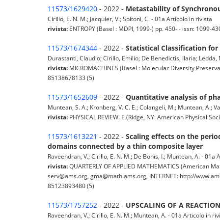
11573/1629420
- 2022 -
Metastability of Synchron
Cirillo, E. N. M.; Jacquier, V.; Spitoni, C. - 01a Articolo in rivista
rivista:
ENTROPY (Basel : MDPI, 1999-) pp. 450- - issn: 1099-4
11573/1674344
- 2022 -
Statistical Classification 
Durastanti, Claudio; Cirillo, Emilio; De Benedictis, Ilaria; Ledda,
rivista:
MICROMACHINES (Basel : Molecular Diversity Preservati
85138678133 (5)
11573/1652609
- 2022 -
Quantitative analysis of p
Muntean, S. A.; Kronberg, V. C. E.; Colangeli, M.; Muntean, A.; Van 
rivista:
PHYSICAL REVIEW. E (Ridge, NY: American Physical Soci
11573/1613221
- 2022 -
Scaling effects on the per
domains connected by a thin composite layer
Raveendran, V.; Cirillo, E. N. M.; De Bonis, I.; Muntean, A. - 01a Ar
rivista:
QUARTERLY OF APPLIED MATHEMATICS (American Mathema
serv@ams.org, gma@math.ams.org, INTERNET: http://www.ams.or
85123893480 (5)
11573/1757252
- 2022 -
UPSCALING OF A REACTIO
Raveendran, V.; Cirillo, E. N. M.; Muntean, A. - 01a Articolo in riv