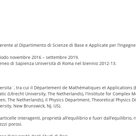
rente al Dipartimento di Scienze di Base e Applicate per l’Ingegne
iodo novembre 2016 – settembre 2019.
eneo di Sapienza Università di Roma nel biennio 2012-13.
niversita`, tra cui il Département de Mathématiques et Applications 
tic (Utrecht University, The Netherlands), l'Institute for Complex 
, The Netherlands), il Physics Department, Theoretical Physics Div
rsity, New Brunswick, NJ, US).
rticelle interagenti, proprietà all’equilibrio e fuori dall’equilibrio, r
zzi porosi.