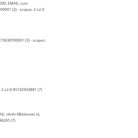
00, EMAIL: cust-
001 (2) - scopus: 2-s2.0-
73638700001 (3) - scopus:
: 2-s2.0-85102924881 (7)
: nlinfo-f@elsevier.nl,
96265 (7)