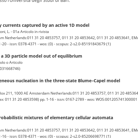
so l’Università degli Studi di Bari.
ry currents captured by an active 1D model
ni, L. - 01a Articolo in rivista
m Netherlands:011 31 20 4853757, 011 31 20 4853642, 011 31 20 4853641, EMAIL
-20 - issn: 0378-4371 - wos: (0) - scopus: 2-s2.0-85191843679 (1)
 a 3D particle model out of equilibrium
tolo o Articolo
3031668746)
eous nucleation in the three-state Blume–Capel model
 211, 1000 AE Amsterdam Netherlands:011 31 20 4853757, 011 31 20 4853642
 Fax: 011 31 20 4853598) pp. 1-16 - issn: 0167-2789 - wos: WOS:001205741300001 (
obabilistic mixtures of elementary cellular automata
m Netherlands:011 31 20 4853757, 011 31 20 4853642, 011 31 20 4853641, EMAIL
-16 - issn: 0378-4371 - wos: (0) - scopus: 2-s2.0-85206698771 (1)