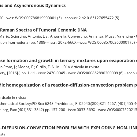
ous and Asynchronous Dynamics
300 - wos: WOS:000786819900001 (5) - scopus: 2-s2.0-85127655472 (5)
for Raman Spectra of Tumoral Genomic DNA
 Mario; Sciortino, Antonio; Lisi, Antonella; Convertino, Annalisa; Mussi, Valentina - 0
on Internationa) pp. 1388- - issn: 2072-666X - wos: WOS:000857063600001 (5) - 
hase formation and growth in ternary mixtures upon evaporatio
Stam, J.; Moons, E.; Cirillo, E. N. M. - 01a Articolo in rivista
ety, [2016]-) pp. 1-11 - issn: 2470-0045 - wos: WOS:000862890200009 (6) - scop
iodic homogenization of a reaction-diffusion-convection proble
ticolo in rivista
tical Society:PO Box 6248:Providence, RI 02940:(800)321-4267, (401)455-40
g, Fax: (401)331-3842) pp. 157-200 - issn: 0033-569X - wos: WOS:000752021500
N-DIFFUSION-CONVECTION PROBLEM WITH EXPLODING NON-LINE
ista