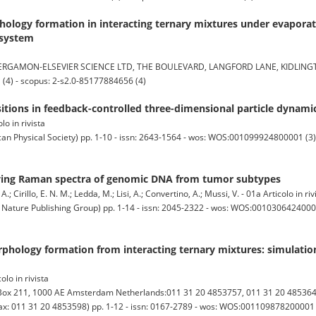
ology formation in interacting ternary mixtures under evaporat
 system
ERGAMON-ELSEVIER SCIENCE LTD, THE BOULEVARD, LANGFORD LANE, KIDLING
(4) - scopus: 2-s2.0-85177884656 (4)
itions in feedback-controlled three-dimensional particle dynami
lo in rivista
Physical Society) pp. 1-10 - issn: 2643-1564 - wos: WOS:001099924800001 (3) -
fying Raman spectra of genomic DNA from tumor subtypes
A.; Cirillo, E. N. M.; Ledda, M.; Lisi, A.; Convertino, A.; Mussi, V. - 01a Articolo in riv
ature Publishing Group) pp. 1-14 - issn: 2045-2322 - wos: WOS:001030642400045
hology formation from interacting ternary mixtures: simulation
olo in rivista
 211, 1000 AE Amsterdam Netherlands:011 31 20 4853757, 011 31 20 4853642
 Fax: 011 31 20 4853598) pp. 1-12 - issn: 0167-2789 - wos: WOS:001109878200001 (