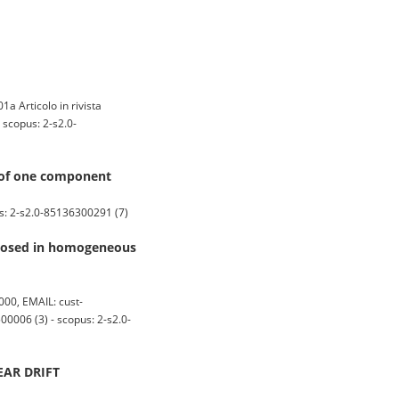
1a Articolo in rivista
scopus: 2-s2.0-
n of one component
us: 2-s2.0-85136300291 (7)
m posed in homogeneous
00, EMAIL: cust-
006 (3) - scopus: 2-s2.0-
AR DRIFT