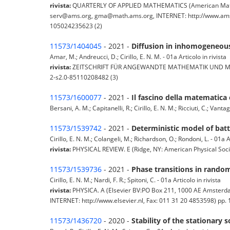
rivista:
QUARTERLY OF APPLIED MATHEMATICS (American Mathema
serv@ams.org, gma@math.ams.org, INTERNET: http://www.ams.or
105024235623 (2)
11573/1404045
- 2021 -
Diffusion in inhomogeneous
Amar, M.; Andreucci, D.; Cirillo, E. N. M. - 01a Articolo in rivista
rivista:
ZEITSCHRIFT FÜR ANGEWANDTE MATHEMATIK UND MECHANIK
2-s2.0-85110208482 (3)
11573/1600077
- 2021 -
Il fascino della matematica 
Bersani, A. M.; Capitanelli, R.; Cirillo, E. N. M.; Ricciuti, C.; Vant
11573/1539742
- 2021 -
Deterministic model of batt
Cirillo, E. N. M.; Colangeli, M.; Richardson, O.; Rondoni, L. - 01a A
rivista:
PHYSICAL REVIEW. E (Ridge, NY: American Physical Socie
11573/1539736
- 2021 -
Phase transitions in rando
Cirillo, E. N. M.; Nardi, F. R.; Spitoni, C. - 01a Articolo in rivista
rivista:
PHYSICA. A (Elsevier BV:PO Box 211, 1000 AE Amsterda
INTERNET: http://www.elsevier.nl, Fax: 011 31 20 4853598) pp.
11573/1436720
- 2020 -
Stability of the stationary