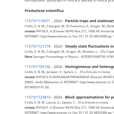
Formazione: dottorato in Fisica e laurea in Fisica pres
Produzione scientifica
11573/1710571
- 2024 -
Particle traps and stationa
Cirillo, E. N. M.; Colangeli, M.; Di Francesco, A.; Kroger, M.; Rondo
rivista:
PHYSICA. A (Elsevier BV:PO Box 211, 1000 AE Amsterda
INTERNET: http://www.elsevier.nl, Fax: 011 31 20 4853598) pp. 1
11573/1721578
- 2024 -
Steady state fluctuations in
Cirillo, E. N. M.; Colangeli, M.; Kroger, M.; Rondoni, L. - 02a Capi
libro:
Springer Proceedings in Physics - (9783031668739; 978
11573/1705746
- 2024 -
Homogeneous and heterogen
Cirillo, E. N. M.; Jacquier, V.; Spitoni, C. - 01a Articolo in rivista
rivista:
PHYSICA D-NONLINEAR PHENOMENA (Elsevier BV:PO Box
EMAIL: nlinfo-f@elsevier.nl, INTERNET: http://www.elsevier.nl,
85186959191 (8)
11573/1723810
- 2024 -
Block approximations for pr
Cirillo, E. N. M.; Lancia, G.; Spitoni, C. - 01a Articolo in rivista
rivista:
PHYSICA. A (Elsevier BV:PO Box 211, 1000 AE Amsterda
INTERNET: http://www.elsevier.nl, Fax: 011 31 20 4853598) pp. 1