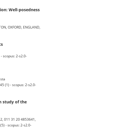
ion: Well-posedness
TON, OXFORD, ENGLAND,
cs
 scopus: 2-s2.0-
ista
 (1) - scopus: 2-s2.0-
 study of the
, 011 31 20 4853641,
5) - scopus: 2-s2.0-