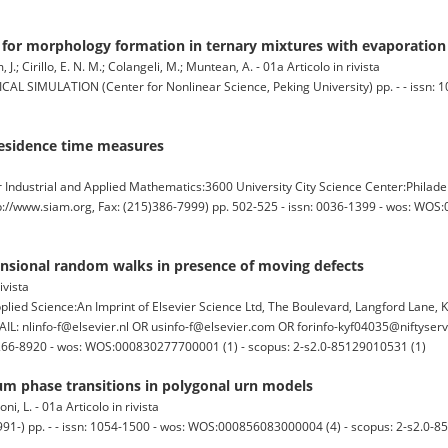
 for morphology formation in ternary mixtures with evaporation
J.; Cirillo, E. N. M.; Colangeli, M.; Muntean, A. - 01a Articolo in rivista
ULATION (Center for Nonlinear Science, Peking University) pp. - - issn: 1
 residence time measures
ustrial and Applied Mathematics:3600 University City Science Center:Philadel
://www.siam.org, Fax: (215)386-7999) pp. 502-525 - issn: 0036-1399 - wos: WOS
nsional random walks in presence of moving defects
ivista
d Science:An Imprint of Elsevier Science Ltd, The Boulevard, Langford Lane, 
: nlinfo-f@elsevier.nl OR usinfo-f@elsevier.com OR forinfo-kyf04035@niftyserv
n: 0266-8920 - wos: WOS:000830277700001 (1) - scopus: 2-s2.0-85129010531 (1)
um phase transitions in polygonal urn models
ni, L. - 01a Articolo in rivista
91-) pp. - - issn: 1054-1500 - wos: WOS:000856083000004 (4) - scopus: 2-s2.0-8