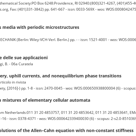
tical Society:PO Box 6248:Providence, RI 02940:(800)321-4267, (401)455-40
g, Fax: (401)331-3842) pp. 641-667 - issn: 0033-569X - wos: WOS:000804247500
 media with periodic microstructures
 (Berlin: Wiley-VCH-Verl. Berlin.) pp. - - issn: 1521-4001 - wos: WOS:0006
e delle sue applicazioni
aggi, B. - 06a Curatela
ery, uphill currents, and nonequilibrium phase transitions
rticolo in rivista
ty, [2016]-) pp. 1-8 - issn: 2470-0045 - wos: WOS:000650938800004 (6) - scopus
m mixtures of elementary cellular automata
m Netherlands:011 31 20 4853757, 011 31 20 4853642, 011 31 20 4853641, EMAIL
 1-16 - issn: 0378-4371 - wos: WOS:000642339400030 (6) - scopus: 2-s2.0-851036
 solutions of the Allen–Cahn equation with non-constant stiffness