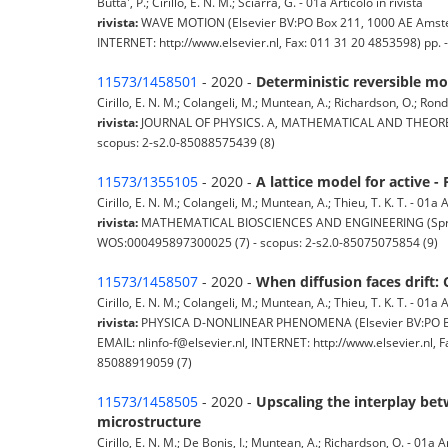
Butta', P.; Cirillo, E. N. M.; Sciarra, G. - 01a Articolo in rivista
rivista:
WAVE MOTION (Elsevier BV:PO Box 211, 1000 AE Amster
INTERNET: http://www.elsevier.nl, Fax: 011 31 20 4853598) pp.
11573/1458501
- 2020 -
Deterministic reversible mo
Cirillo, E. N. M.; Colangeli, M.; Muntean, A.; Richardson, O.; Rondo
rivista:
JOURNAL OF PHYSICS. A, MATHEMATICAL AND THEORETICAL
scopus: 2-s2.0-85088575439 (8)
11573/1355105
- 2020 -
A lattice model for active -
Cirillo, E. N. M.; Colangeli, M.; Muntean, A.; Thieu, T. K. T. - 01a A
rivista:
MATHEMATICAL BIOSCIENCES AND ENGINEERING (Springfiel
WOS:000495897300025 (7) - scopus: 2-s2.0-85075075854 (9)
11573/1458507
- 2020 -
When diffusion faces drift:
Cirillo, E. N. M.; Colangeli, M.; Muntean, A.; Thieu, T. K. T. - 01a A
rivista:
PHYSICA D-NONLINEAR PHENOMENA (Elsevier BV:PO Box
EMAIL: nlinfo-f@elsevier.nl, INTERNET: http://www.elsevier.nl,
85088919059 (7)
11573/1458505
- 2020 -
Upscaling the interplay bet
microstructure
Cirillo, E. N. M.; De Bonis, I.; Muntean, A.; Richardson, O. - 01a Ar