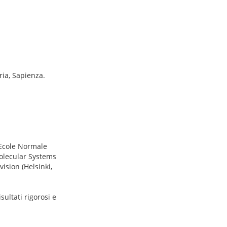
ria, Sapienza.
(Ecole Normale
Molecular Systems
ision (Helsinki,
isultati rigorosi e