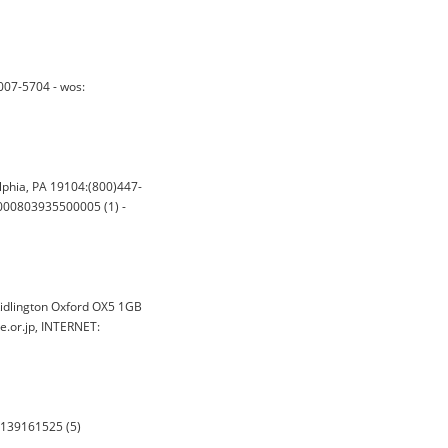
007-5704 - wos:
phia, PA 19104:(800)447-
:000803935500005 (1) -
Kidlington Oxford OX5 1GB
e.or.jp, INTERNET:
5139161525 (5)