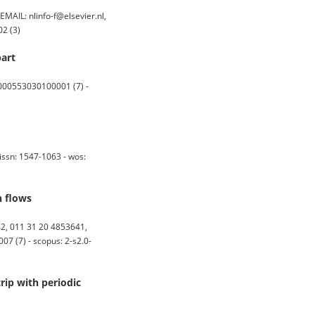
AIL: nlinfo-f@elsevier.nl,
02 (3)
part
:000553030100001 (7) -
ssn: 1547-1063 - wos:
n flows
, 011 31 20 4853641,
07 (7) - scopus: 2-s2.0-
rip with periodic