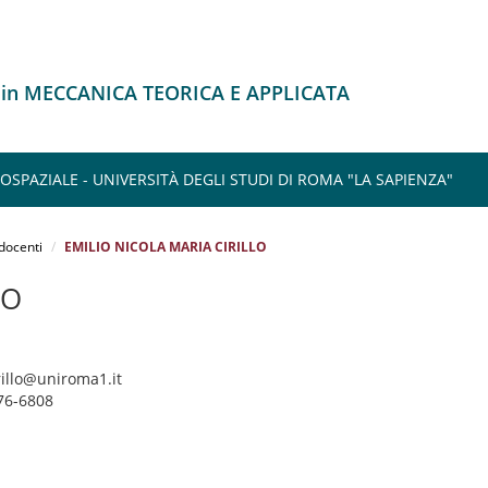
 in MECCANICA TEORICA E APPLICATA
SPAZIALE - UNIVERSITÀ DEGLI STUDI DI ROMA "LA SAPIENZA"
 docenti
EMILIO NICOLA MARIA CIRILLO
LO
irillo@uniroma1.it
76-6808