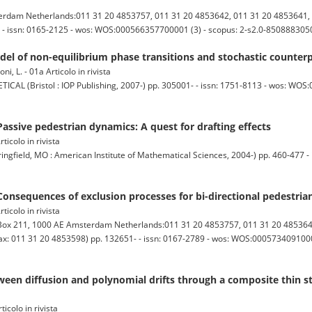
dam Netherlands:011 31 20 4853757, 011 31 20 4853642, 011 31 20 4853641, EM
 - - issn: 0165-2125 - wos: WOS:000566357700001 (3) - scopus: 2-s2.0-850888305
del of non-equilibrium phase transitions and stochastic counter
ni, L. - 01a Articolo in rivista
 (Bristol : IOP Publishing, 2007-) pp. 305001- - issn: 1751-8113 - wos: WOS
 Passive pedestrian dynamics: A quest for drafting effects
rticolo in rivista
d, MO : American Institute of Mathematical Sciences, 2004-) pp. 460-477 - i
 Consequences of exclusion processes for bi-directional pedestria
rticolo in rivista
 211, 1000 AE Amsterdam Netherlands:011 31 20 4853757, 011 31 20 4853642
 Fax: 011 31 20 4853598) pp. 132651- - issn: 0167-2789 - wos: WOS:0005734091000
ween diffusion and polynomial drifts through a composite thin st
ticolo in rivista