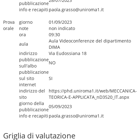
28/07/2023
pubblicazione
info e recapiti
paola.grasso@uniroma1.it
Prova
giorno
01/09/2023
orale
note
non indicato
ora
09:30
Aula Videoconferenze del dipartimento
aula
DIMA
indirizzo
Via Eudossiana 18
pubblicazione
NO
sull'albo
pubblicazione
sul sito
SI
internet
indirizzo del
https://phd.uniroma1.it/web/MECCANICA-
sito
TEORICA-E-APPLICATA_nD3520_IT.aspx
giorno della
05/09/2023
pubblicazione
info e recapiti
paola.grasso@uniroma1.it
Griglia di valutazione