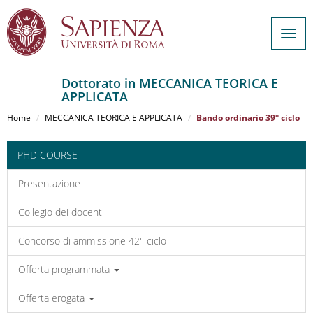
Togg
navig
Dottorato in MECCANICA TEORICA E
APPLICATA
Salta
al
Home
MECCANICA TEORICA E APPLICATA
Bando ordinario 39° ciclo
contenuto
principale
PHD COURSE
Presentazione
Collegio dei docenti
Concorso di ammissione 42° ciclo
Offerta programmata
Offerta erogata