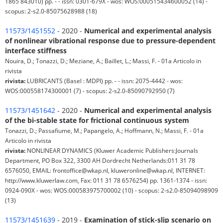
1865 843010) pp. - - issn: 0301-679X - wos: WOS:000515434600052 (14) -
scopus: 2-s2.0-85075628988 (18)
11573/1451552
- 2020 -
Numerical and experimental analysis
of nonlinear vibrational response due to pressure-dependent
interface stiffness
Nouira, D.; Tonazzi, D.; Meziane, A.; Baillet, L.; Massi, F. - 01a Articolo in
rivista
rivista:
LUBRICANTS (Basel : MDPI) pp. - - issn: 2075-4442 - wos:
WOS:000558174300001 (7) - scopus: 2-s2.0-85090792950 (7)
11573/1451642
- 2020 -
Numerical and experimental analysis
of the bi-stable state for frictional continuous system
Tonazzi, D.; Passafiume, M.; Papangelo, A.; Hoffmann, N.; Massi, F. - 01a
Articolo in rivista
rivista:
NONLINEAR DYNAMICS (Kluwer Academic Publishers:Journals
Department, PO Box 322, 3300 AH Dordrecht Netherlands:011 31 78
6576050, EMAIL: frontoffice@wkap.nl, kluweronline@wkap.nl, INTERNET:
http://www.kluwerlaw.com, Fax: 011 31 78 6576254) pp. 1361-1374 - issn:
0924-090X - wos: WOS:000583975700002 (10) - scopus: 2-s2.0-85094098909
(13)
11573/1451639
- 2019 -
Examination of stick-slip scenario on