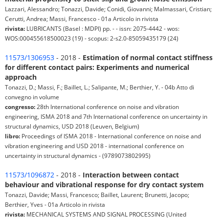
Lazzari, Alessandro; Tonazzi, Davide; Conidi, Giovanni; Malmassari, Cristian;
Cerutti, Andrea; Massi, Francesco - 01a Articolo in rivista
rivista:
LUBRICANTS (Basel : MDPI) pp. - - issn: 2075-4442 - wos:
WOS:000455618500023 (19) - scopus: 2-s2.0-85059435179 (24)
11573/1306953
- 2018 -
Estimation of normal contact stiffness
for different contact pairs: Experiments and numerical
approach
Tonazzi, D.; Massi, F.; Baillet, L.; Salipante, M.; Berthier, Y. - 04b Atto di
convegno in volume
congresso:
28th International conference on noise and vibration
engineering, ISMA 2018 and 7th International conference on uncertainty in
structural dynamics, USD 2018 (Leuven, Belgium)
libro:
Proceedings of ISMA 2018 - International conference on noise and
vibration engineering and USD 2018 - international conference on
uncertainty in structural dynamics - (9789073802995)
11573/1096872
- 2018 -
Interaction between contact
behaviour and vibrational response for dry contact system
Tonazzi, Davide; Massi, Francesco; Baillet, Laurent; Brunetti, Jacopo;
Berthier, Yves - 01a Articolo in rivista
rivista:
MECHANICAL SYSTEMS AND SIGNAL PROCESSING (United