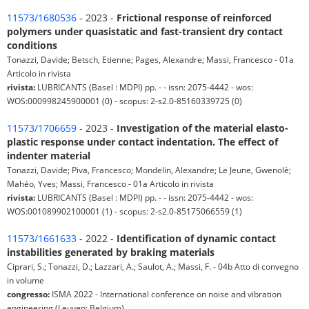
11573/1680536
- 2023 -
Frictional response of reinforced
polymers under quasistatic and fast-transient dry contact
conditions
Tonazzi, Davide; Betsch, Etienne; Pages, Alexandre; Massi, Francesco - 01a
Articolo in rivista
rivista:
LUBRICANTS (Basel : MDPI) pp. - - issn: 2075-4442 - wos:
WOS:000998245900001 (0) - scopus: 2-s2.0-85160339725 (0)
11573/1706659
- 2023 -
Investigation of the material elasto-
plastic response under contact indentation. The effect of
indenter material
Tonazzi, Davide; Piva, Francesco; Mondelin, Alexandre; Le Jeune, Gwenolè;
Mahéo, Yves; Massi, Francesco - 01a Articolo in rivista
rivista:
LUBRICANTS (Basel : MDPI) pp. - - issn: 2075-4442 - wos:
WOS:001089902100001 (1) - scopus: 2-s2.0-85175066559 (1)
11573/1661633
- 2022 -
Identification of dynamic contact
instabilities generated by braking materials
Ciprari, S.; Tonazzi, D.; Lazzari, A.; Saulot, A.; Massi, F. - 04b Atto di convegno
in volume
congresso:
ISMA 2022 - International conference on noise and vibration
engineering (Leuven; Belgium)