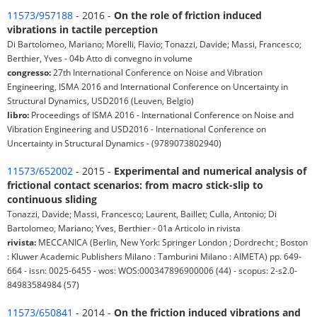
11573/957188
- 2016 -
On the role of friction induced
vibrations in tactile perception
Di Bartolomeo, Mariano; Morelli, Flavio; Tonazzi, Davide; Massi, Francesco;
Berthier, Yves - 04b Atto di convegno in volume
congresso:
27th International Conference on Noise and Vibration
Engineering, ISMA 2016 and International Conference on Uncertainty in
Structural Dynamics, USD2016 (Leuven, Belgio)
libro:
Proceedings of ISMA 2016 - International Conference on Noise and
Vibration Engineering and USD2016 - International Conference on
Uncertainty in Structural Dynamics - (9789073802940)
11573/652002
- 2015 -
Experimental and numerical analysis of
frictional contact scenarios: from macro stick-slip to
continuous sliding
Tonazzi, Davide; Massi, Francesco; Laurent, Baillet; Culla, Antonio; Di
Bartolomeo, Mariano; Yves, Berthier - 01a Articolo in rivista
rivista:
MECCANICA (Berlin, New York: Springer London ; Dordrecht ; Boston
: Kluwer Academic Publishers Milano : Tamburini Milano : AIMETA) pp. 649-
664 - issn: 0025-6455 - wos: WOS:000347896900006 (44) - scopus: 2-s2.0-
84983584984 (57)
11573/650841
- 2014 -
On the friction induced vibrations and