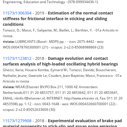
Engineering, Education and Technology - (978-099934436-1)
11573/1306304
- 2019 -
Estimation of the normal contact
stiffness for frictional interface in sticking and sliding
conditions
Tonazzi, D.; Massi, F.; Salipante, M.; Baillet, L.; Berthier, Y. - 01a Articolo in
rivista
rivista:
LUBRICANTS (Basel : MDPI) pp. - - issn: 2075-4442 - wos:
WOS:000478760300001 (21) - scopus: 2-s2.0-85068988869 (23)
11573/1123812
- 2018 -
Damage evolution and contact
surfaces analysis of high-loaded oscillating hybrid bearings
Ghezzi, Ilaria; Houara Komba, Eymard W.; Tonazzi, Davide; Bouscharain,
Nathalie; Jeune, Gwenole Le; Coudert, Jean-Baptiste; Massi, Francesco - 01a
Articolo in rivista
rivista:
WEAR (Elsevier BV:PO Box 211, 1000 AE Amsterdam
Netherlands:011 31 20 4853757, 011 31 20 4853642, 011 31 20 4853641,
EMAIL: nlinfo-f@elsevier.nl, INTERNET: http://www.elsevier.nl, Fax: 011 31 20
4853598) pp. 1-12 - issn: 0043-1648 - wos: WOS:000432660700001 (22) -
scopus: 2-s2.0-85052633609 (30)
11573/1279908
- 2018 -
Experimental evaluation of brake pad
material propensity to stick-slip and groan noise emission