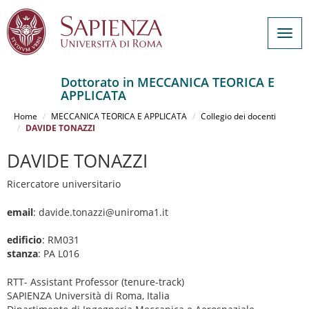
Togg
navig
Dottorato in MECCANICA TEORICA E
APPLICATA
Salta
al
Home
MECCANICA TEORICA E APPLICATA
Collegio dei docenti
contenuto
DAVIDE TONAZZI
principale
DAVIDE TONAZZI
Ricercatore universitario
email
: davide.tonazzi@uniroma1.it
edificio
: RM031
stanza
: PA L016
RTT- Assistant Professor (tenure-track)
SAPIENZA Università di Roma, Italia