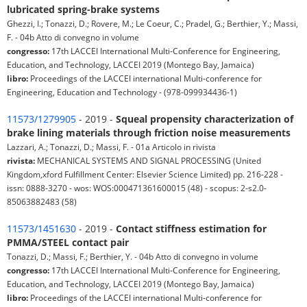
lubricated spring-brake systems
Ghezzi, I.; Tonazzi, D.; Rovere, M.; Le Coeur, C.; Pradel, G.; Berthier, Y.; Massi,
F. - 04b Atto di convegno in volume
congresso:
17th LACCEI International Multi-Conference for Engineering,
Education, and Technology, LACCEI 2019 (Montego Bay, Jamaica)
libro:
Proceedings of the LACCEI international Multi-conference for
Engineering, Education and Technology - (978-099934436-1)
11573/1279905
- 2019 -
Squeal propensity characterization of
brake lining materials through friction noise measurements
Lazzari, A.; Tonazzi, D.; Massi, F. - 01a Articolo in rivista
rivista:
MECHANICAL SYSTEMS AND SIGNAL PROCESSING (United
Kingdom,xford Fulfillment Center: Elsevier Science Limited) pp. 216-228 -
issn: 0888-3270 - wos: WOS:000471361600015 (48) - scopus: 2-s2.0-
85063882483 (58)
11573/1451630
- 2019 -
Contact stiffness estimation for
PMMA/STEEL contact pair
Tonazzi, D.; Massi, F.; Berthier, Y. - 04b Atto di convegno in volume
congresso:
17th LACCEI International Multi-Conference for Engineering,
Education, and Technology, LACCEI 2019 (Montego Bay, Jamaica)
libro:
Proceedings of the LACCEI international Multi-conference for