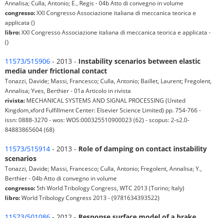
Annalisa; Culla, Antonio; E., Regis - 04b Atto di convegno in volume
congresso:
XXI Congresso Associazione italiana di meccanica teorica e
applicata ()
libro:
XXI Congresso Associazione italiana di meccanica teorica e applicata -
()
11573/515906
- 2013 -
Instability scenarios between elastic
media under frictional contact
Tonazzi, Davide; Massi, Francesco; Culla, Antonio; Baillet, Laurent; Fregolent,
Annalisa; Yves, Berthier - 01a Articolo in rivista
rivista:
MECHANICAL SYSTEMS AND SIGNAL PROCESSING (United
Kingdom,xford Fulfillment Center: Elsevier Science Limited) pp. 754-766 -
issn: 0888-3270 - wos: WOS:000325510900023 (62) - scopus: 2-s2.0-
84883865604 (68)
11573/515914
- 2013 -
Role of damping on contact instability
scenarios
Tonazzi, Davide; Massi, Francesco; Culla, Antonio; Fregolent, Annalisa; Y.,
Berthier - 04b Atto di convegno in volume
congresso:
5th World Tribology Congress, WTC 2013 (Torino; Italy)
libro:
World Tribology Congress 2013 - (9781634393522)
11573/501086
- 2012 -
Response surface model of a brake