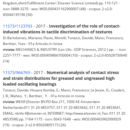
Kingdom,xford Fulfillment Center: Elsevier Science Limited) pp. 110-121 -
issn: 0888-3270 - wos: WOS:000431162900007 (48) - scopus: 2-s2.0-
85044135196 (56)
11573/1123703
- 2017 -
Investigation of the role of contact-
induced vibrations in tactile discrimination of textures
Di Bartolomeo, Mariano; Flavio, Morelli; Tonazzi, Davide; Massi, Francesco;
Berthier, Yves - 01a Articolo in rivista
rivista:
MECHANICS & INDUSTRY (Les Ulis : EDP Sciences, 2012-) pp. - - issn:
2257-7777 - wos: WOS:000409866700004 (10) - scopus: 2-s2.0-85028750640
(14)
11573/966769
- 2017 -
Numerical analysis of contact stress
and strain distributions for greased and ungreased high
loaded oscillating bearings
Tonazzi, Davide; Houara Komba, E.; Massi, Francesco; Le Jeune, G.; Coudert, ⁠
J. B.; Maheo, ⁠ Y.; Berthier, ⁠ Y. - 01a Articolo in rivista
rivista:
WEAR (Elsevier BV:PO Box 211, 1000 AE Amsterdam
Netherlands:011 31 20 4853757, 011 31 20 4853642, 011 31 20 4853641,
EMAIL: nlinfo-f@elsevier.nl, INTERNET: http://www.elsevier.nl, Fax: 011 31 20
4853598) pp. 1164-1175 - issn: 0043-1648 - wos: WOS:000403902000029
(19) - scopus: 2-s2.0-85020805173 (26)