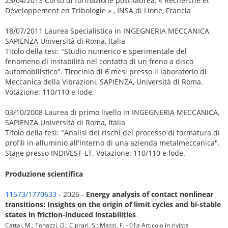
23/04/2013 Corso di formazione post-laurea: « Recherche et
Développement en Tribologie » , INSA di Lione, Francia
18/07/2011 Laurea Specialistica in INGEGNERIA MECCANICA
SAPIENZA Università di Roma, Italia
Titolo della tesi: "Studio numerico e sperimentale del
fenomeno di instabilità nel contatto di un freno a disco
automobilistico". Tirocinio di 6 mesi presso il laboratorio di
Meccanica della Vibrazioni, SAPIENZA, Università di Roma.
Votazione: 110/110 e lode.
03/10/2008 Laurea di primo livello in INGEGNERIA MECCANICA,
SAPIENZA Università di Roma, Italia
Titolo della tesi: "Analisi dei rischi del processo di formatura di
profili in alluminio all'interno di una azienda metalmeccanica".
Stage presso INDIVEST-LT. Votazione: 110/110 e lode.
Produzione scientifica
11573/1770633
- 2026 -
Energy analysis of contact nonlinear
transitions: Insights on the origin of limit cycles and bi-stable
states in friction-induced instabilities
Cattai, M.; Tonazzi, D.; Ciprari, S.; Massi, F. - 01a Articolo in rivista