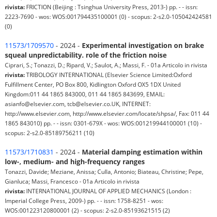
rivista:
FRICTION (Beijing : Tsinghua University Press, 2013-) pp. - - issn:
2223-7690 - wos: WOS:001794435100001 (0) - scopus: 2-s2.0-105042424581
(0)
11573/1709570
- 2024 -
Experimental investigation on brake
squeal unpredictability. role of the friction noise
Ciprari, S.; Tonazzi, D.; Ripard, V.; Saulot, A.; Massi, F. - 01a Articolo in rivista
rivista:
TRIBOLOGY INTERNATIONAL (Elsevier Science Limited:Oxford
Fulfillment Center, PO Box 800, Kidlington Oxford OX5 1DX United
Kingdom:011 44 1865 843000, 011 44 1865 843699, EMAIL:
asianfo@elsevier.com, tcb@elsevier.co.UK, INTERNET:
http://www.elsevier.com, http://www.elsevier.com/locate/shpsa/, Fax: 011 44
1865 843010) pp. - - issn: 0301-679X - wos: WOS:001219944100001 (10) -
scopus: 2-s2.0-85189756211 (10)
11573/1710831
- 2024 -
Material damping estimation within
low-, medium- and high-frequency ranges
Tonazzi, Davide; Meziane, Anissa; Culla, Antonio; Biateau, Christine; Pepe,
Gianluca; Massi, Francesco - 01a Articolo in rivista
rivista:
INTERNATIONAL JOURNAL OF APPLIED MECHANICS (London :
Imperial College Press, 2009-) pp. - - issn: 1758-8251 - wos:
WOS:001223120800001 (2) - scopus: 2-s2.0-85193621515 (2)