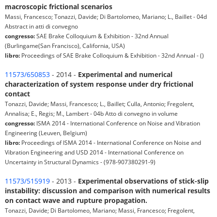
macroscopic frictional scenarios
Massi, Francesco; Tonazzi, Davide; Di Bartolomeo, Mariano; L., Baillet - 04d
Abstract in atti di convegno
congresso:
SAE Brake Colloquium & Exhibition - 32nd Annual
(Burlingame(San Francisco), California, USA)
libro:
Proceedings of SAE Brake Colloquium & Exhibition - 32nd Annual - ()
11573/650853
- 2014 -
Experimental and numerical
characterization of system response under dry frictional
contact
Tonazzi, Davide; Massi, Francesco; L., Baillet; Culla, Antonio; Fregolent,
Annalisa; E., Regis; M., Lambert - 04b Atto di convegno in volume
congresso:
ISMA 2014 - International Conference on Noise and Vibration
Engineering (Leuven, Belgium)
libro:
Proceedings of ISMA 2014 - International Conference on Noise and
Vibration Engineering and USD 2014 - International Conference on
Uncertainty in Structural Dynamics - (978-907380291-9)
11573/515919
- 2013 -
Experimental observations of stick-slip
instability: discussion and comparison with numerical results
on contact wave and rupture propagation.
Tonazzi, Davide; Di Bartolomeo, Mariano; Massi, Francesco; Fregolent,