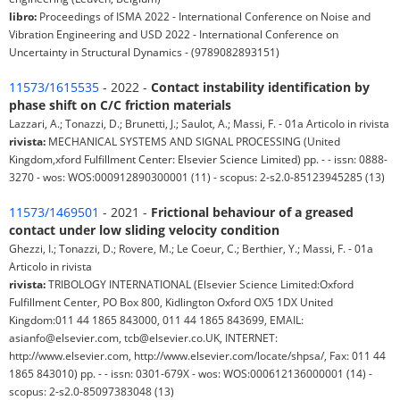
libro:
Proceedings of ISMA 2022 - International Conference on Noise and
Vibration Engineering and USD 2022 - International Conference on
Uncertainty in Structural Dynamics - (9789082893151)
11573/1615535
- 2022 -
Contact instability identification by
phase shift on C/C friction materials
Lazzari, A.; Tonazzi, D.; Brunetti, J.; Saulot, A.; Massi, F. - 01a Articolo in rivista
rivista:
MECHANICAL SYSTEMS AND SIGNAL PROCESSING (United
Kingdom,xford Fulfillment Center: Elsevier Science Limited) pp. - - issn: 0888-
3270 - wos: WOS:000912890300001 (11) - scopus: 2-s2.0-85123945285 (13)
11573/1469501
- 2021 -
Frictional behaviour of a greased
contact under low sliding velocity condition
Ghezzi, I.; Tonazzi, D.; Rovere, M.; Le Coeur, C.; Berthier, Y.; Massi, F. - 01a
Articolo in rivista
rivista:
TRIBOLOGY INTERNATIONAL (Elsevier Science Limited:Oxford
Fulfillment Center, PO Box 800, Kidlington Oxford OX5 1DX United
Kingdom:011 44 1865 843000, 011 44 1865 843699, EMAIL:
asianfo@elsevier.com, tcb@elsevier.co.UK, INTERNET:
http://www.elsevier.com, http://www.elsevier.com/locate/shpsa/, Fax: 011 44
1865 843010) pp. - - issn: 0301-679X - wos: WOS:000612136000001 (14) -
scopus: 2-s2.0-85097383048 (13)