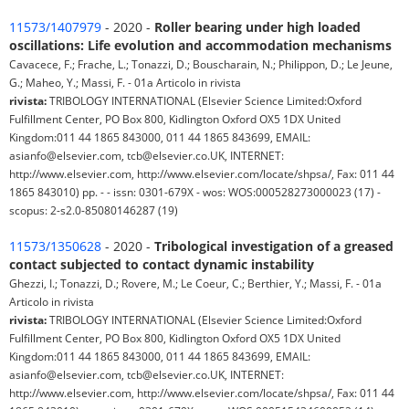
11573/1407979
- 2020 -
Roller bearing under high loaded
oscillations: Life evolution and accommodation mechanisms
Cavacece, F.; Frache, L.; Tonazzi, D.; Bouscharain, N.; Philippon, D.; Le Jeune,
G.; Maheo, Y.; Massi, F. - 01a Articolo in rivista
rivista:
TRIBOLOGY INTERNATIONAL (Elsevier Science Limited:Oxford
Fulfillment Center, PO Box 800, Kidlington Oxford OX5 1DX United
Kingdom:011 44 1865 843000, 011 44 1865 843699, EMAIL:
asianfo@elsevier.com, tcb@elsevier.co.UK, INTERNET:
http://www.elsevier.com, http://www.elsevier.com/locate/shpsa/, Fax: 011 44
1865 843010) pp. - - issn: 0301-679X - wos: WOS:000528273000023 (17) -
scopus: 2-s2.0-85080146287 (19)
11573/1350628
- 2020 -
Tribological investigation of a greased
contact subjected to contact dynamic instability
Ghezzi, I.; Tonazzi, D.; Rovere, M.; Le Coeur, C.; Berthier, Y.; Massi, F. - 01a
Articolo in rivista
rivista:
TRIBOLOGY INTERNATIONAL (Elsevier Science Limited:Oxford
Fulfillment Center, PO Box 800, Kidlington Oxford OX5 1DX United
Kingdom:011 44 1865 843000, 011 44 1865 843699, EMAIL:
asianfo@elsevier.com, tcb@elsevier.co.UK, INTERNET:
http://www.elsevier.com, http://www.elsevier.com/locate/shpsa/, Fax: 011 44