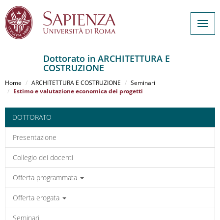
Togg
navig
Dottorato in ARCHITETTURA E
COSTRUZIONE
Salta
al
Home
ARCHITETTURA E COSTRUZIONE
Seminari
contenuto
Estimo e valutazione economica dei progetti
principale
DOTTORATO
Presentazione
Collegio dei docenti
Offerta programmata
Offerta erogata
Seminari