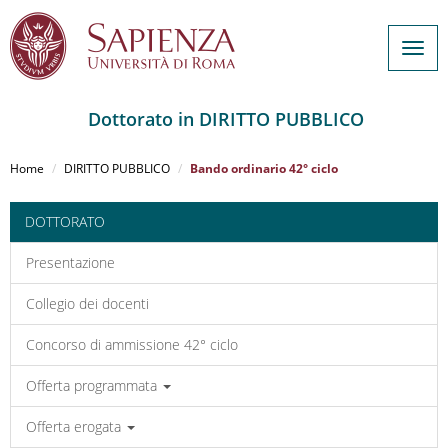
Togg
navig
Dottorato in DIRITTO PUBBLICO
Salta
al
Home
DIRITTO PUBBLICO
Bando ordinario 42° ciclo
contenuto
principale
DOTTORATO
Presentazione
Collegio dei docenti
Concorso di ammissione 42° ciclo
Offerta programmata
Offerta erogata