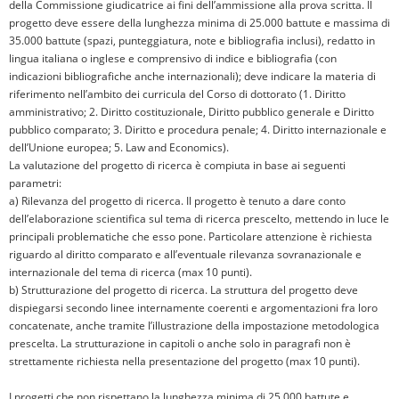
della Commissione giudicatrice ai fini dell’ammissione alla prova scritta. Il
progetto deve essere della lunghezza minima di 25.000 battute e massima di
35.000 battute (spazi, punteggiatura, note e bibliografia inclusi), redatto in
lingua italiana o inglese e comprensivo di indice e bibliografia (con
indicazioni bibliografiche anche internazionali); deve indicare la materia di
riferimento nell’ambito dei curricula del Corso di dottorato (1. Diritto
amministrativo; 2. Diritto costituzionale, Diritto pubblico generale e Diritto
pubblico comparato; 3. Diritto e procedura penale; 4. Diritto internazionale e
dell’Unione europea; 5. Law and Economics).
La valutazione del progetto di ricerca è compiuta in base ai seguenti
parametri:
a) Rilevanza del progetto di ricerca. Il progetto è tenuto a dare conto
dell’elaborazione scientifica sul tema di ricerca prescelto, mettendo in luce le
principali problematiche che esso pone. Particolare attenzione è richiesta
riguardo al diritto comparato e all’eventuale rilevanza sovranazionale e
internazionale del tema di ricerca (max 10 punti).
b) Strutturazione del progetto di ricerca. La struttura del progetto deve
dispiegarsi secondo linee internamente coerenti e argomentazioni fra loro
concatenate, anche tramite l’illustrazione della impostazione metodologica
prescelta. La strutturazione in capitoli o anche solo in paragrafi non è
strettamente richiesta nella presentazione del progetto (max 10 punti).
I progetti che non rispettano la lunghezza minima di 25.000 battute e